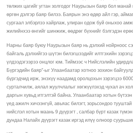
төлжих цагийг угтан золгодог Наурызын баяр бол манай 
өргөн дэлгэр баяр билээ. Баярын энэ өдөр айл гэр, айма
сургаал элбэрлээ хайрлаж, улиран одож буй оныхоо амжи
жилийнхээ өнгийг шинжиж, өөдрөг бүхнийг бэлгэдэн ерө
Нарны баяр буюу Наурызын баяр нь дэлхий нойрноос сэр
байгаль дэлхийгээ шүтэн билэгшээдийг илтгэхийн зэрэгцэ
үлдээдэгээрээ онцлог юм. Тиймээс ч Нийслэлийн удирдла
Бүргэдийн баяр”-ыг Улаанбаатар хотноо зохион байгуул
бүргэдчид ирж, энэхүү наадамд оролцохын зэрэгцээ 6000
сурталчилж, аялал жуулчлалыг хөгжүүлэхэд чухал ач хо
даргын хувьд итгэлтэй байна. Улаанбаатар хотын бүтээн
үед ажилч хичээнгүй, авьяас билэгт, зорьсондоо тууштай
нийслэл хотын маань 9 дүүрэгт , салбар бүрт казак түмэ
дундаа Налайх дүүрэгт казак иргэд илүү олноор суурьши