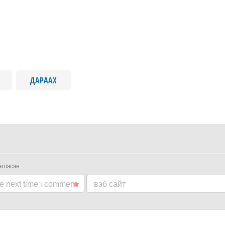
ДАРААХ
эглэсэн
he next time i comment.
вэб сайт