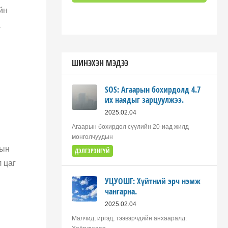
йн
а
ШИНЭХЭН МЭДЭЭ
SOS: Агаарын бохирдолд 4.7
их наядыг зарцуулжээ.
2025.02.04
Агаарын бохирдол сүүлийн 20-иад жилд
монголчуудын
тын
ДЭЛГЭРЭНГҮЙ
 цаг
УЦУОШГ: Хүйтний эрч нэмж
чангарна.
2025.02.04
Малчид, иргэд, тээвэрчдийн анхааралд: