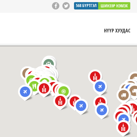
568
БҮРТГЭЛ
ШИНЭЭР НЭМЭХ
НҮҮР ХУУДАС