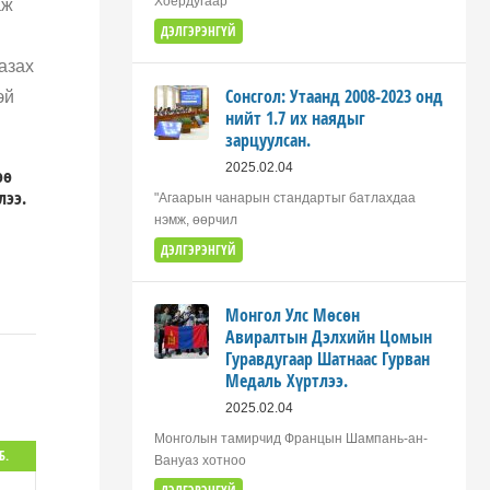
Хоёрдугаар
аж
ДЭЛГЭРЭНГҮЙ
азах
Сонсгол: Утаанд 2008-2023 онд
эй
нийт 1.7 их наядыг
зарцуулсан.
2025.02.04
өө
лээ.
"Агаарын чанарын стандартыг батлахдаа
нэмж, өөрчил
ДЭЛГЭРЭНГҮЙ
Монгол Улс Мөсөн
Авиралтын Дэлхийн Цомын
Гуравдугаар Шатнаас Гурван
Медаль Хүртлээ.
2025.02.04
Монголын тамирчид Францын Шампань-ан-
Б.
Вануаз хотноо