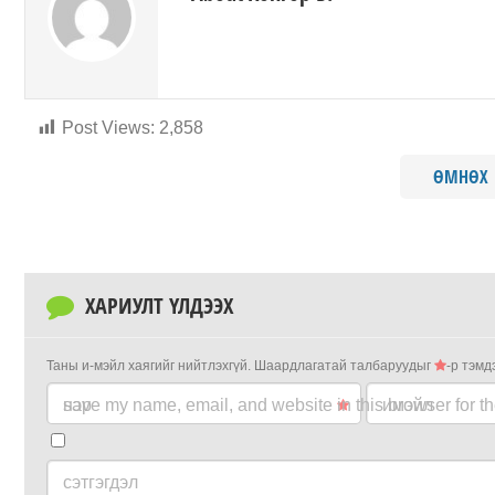
Post Views:
2,858
ӨМНӨХ
ХАРИУЛТ ҮЛДЭЭХ
Таны и-мэйл хаягийг нийтлэхгүй.
Шаардлагатай талбаруудыг
-р тэмд
нэр
save my name, email, and website in this browser for t
имэйл
сэтгэгдэл