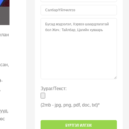
улан
сан,
Э-
Зураг/Текст:
д
(2mb - jpg, png, pdf, doc, txt)*
ууд,
өөс