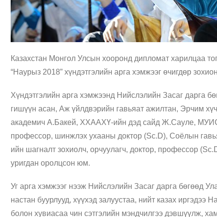
Казахстан Монгол Улсын хооронд дипломат харилцаа то
“Наурыз 2018” хүндэтгэлийн арга хэмжээг өчигдөр зохио
Хүндэтгэлийн арга хэмжээнд Нийслэлийн Засаг дарга б
гишүүн асан, Аж үйлдвэрийн гавьяат ажилтан, Эрчим хү
академич А.Бакей, ХХААХҮ-ийн дэд сайд Ж.Сауле, МУИС
профессор, шинжлэх ухааны доктор (Sc.D), Соёлын гавья
ийн шагналт зохиолч, орчуулагч, доктор, профессор (Sc.
уригдан оролцсон юм.
Уг арга хэмжээг нээж Нийслэлийн Засаг дарга бөгөөд Ул
настан буурлууд, хүүхэд залуустаа, нийт казах иргэдээ
болон хувиасаа чин сэтгэлийн мэндчилгээ дэвшүүлж, хам