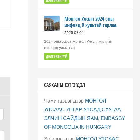
ДЭЛГЭРЭНГҮЙ
Монгол Улсын 2024 оны
инфляц 9 хувьтай гарлаа.
2025.02.04
2024 оны эцэст Монгол Улсын жилийн
инфляц улсын хэ
ДЭЛГЭРЭНГҮЙ
САЯХАНЫ СЭТГЭГДЭЛ
Чаминцэцэг
дээр
МОНГОЛ
УЛСААС УНГАР УЛСАД СУУГАА
ЭЛЧИН САЙДЫН ЯАМ, EMBASSY
OF MONGOLIA IN HUNGARY
Solongo
дээр
МОНГОЛ УЛСААС