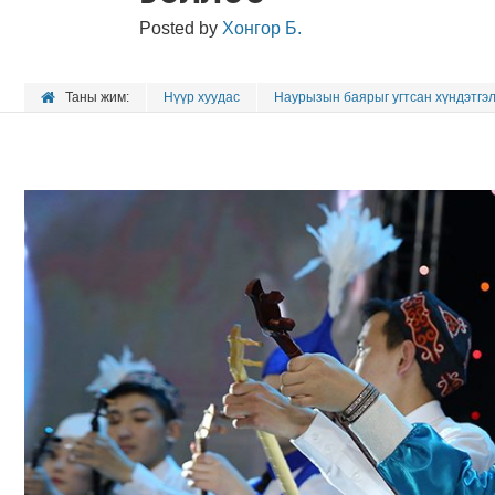
Posted by
Хонгор Б.
Таны жим:
Нүүр хуудас
Наурызын баярыг угтсан хүндэтгэ