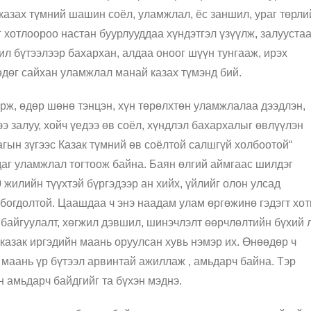
казах түмний шашин соёл, уламжлал, ёс заншил, ураг төрли
г хотлоороо настан буурлууддаа хүндэтгэл үзүүлж, залууста
л бүтээлээр бахархан, алдаа оноог шүүн тунгааж, ирэх
өдөг сайхан уламжлал манай казах түмэнд бий.
ж, өдөр шөнө тэнцэн, хүн төрөлхтөн уламжлалаа дээдлэн,
э залуу, хойч үедээ өв соёл, хүндлэл бахархалыг өвлүүлэн
гын зүгээс Казак түмний өв соёлтой салшгүй холбоотой“
даг уламжлал тогтоож байна. Баян өлгий аймгаас шилдэг
 жилийн түүхтэй бүргэдээр ан хийх, үйлийг олон улсад
лбогдолтой. Цаашдаа ч энэ наадам улам өргөжинө гэдэгт хо
 байгуулалт, хөгжил дэвшил, шинэчлэлт өөрчлөлтийн бүхий л
 казак иргэдийн маань оруулсан хувь нэмэр их. Өнөөдөр ч
н маань үр бүтээл арвинтай ажиллаж , амьдарч байна. Тэр
н амьдарч байдгийг та бүхэн мэднэ.