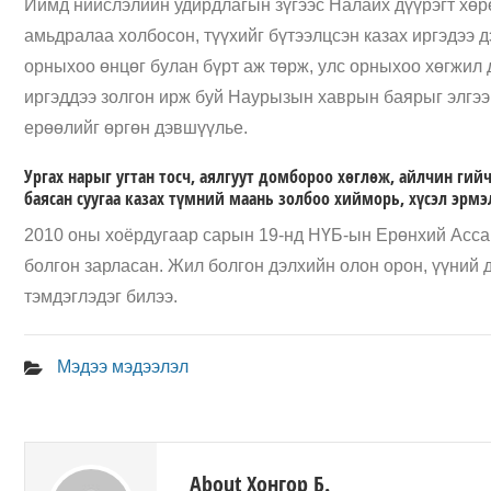
Иймд нийслэлийн удирдлагын зүгээс Налайх дүүрэгт хөрө
амьдралаа холбосон, түүхийг бүтээлцсэн казах иргэдээ 
орныхоо өнцөг булан бүрт аж төрж, улс орныхоо хөгжил 
иргэддээ золгон ирж буй Наурызын хаврын баярыг элгээ
ерөөлийг өргөн дэвшүүлье.
Ургах нарыг угтан тосч, аялгуут домбороо хөглөж, айлчин гийч
баясан суугаа казах түмний маань золбоо хийморь, хүсэл эрм
2010 оны хоёрдугаар сарын 19-нд НҮБ-ын Ерөнхий Асса
болгон зарласан. Жил болгон дэлхийн олон орон, үүний
тэмдэглэдэг билээ.
Мэдээ мэдээлэл
About Хонгор Б.