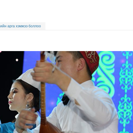
лийн арга хэмжээ боллоо