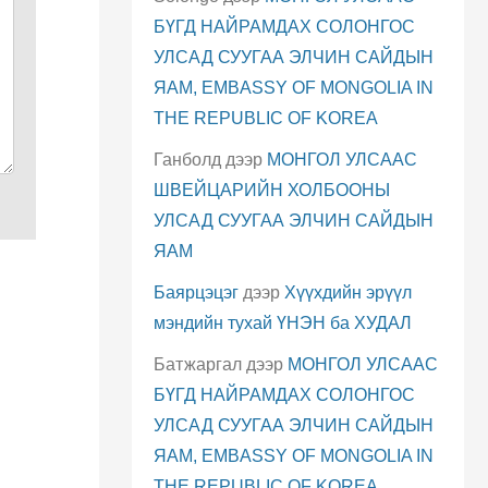
БҮГД НАЙРАМДАХ СОЛОНГОС
УЛСАД СУУГАА ЭЛЧИН САЙДЫН
ЯАМ, EMBASSY OF MONGOLIA IN
THE REPUBLIC OF KOREA
Ганболд
дээр
МОНГОЛ УЛСААС
ШВЕЙЦАРИЙН ХОЛБООНЫ
УЛСАД СУУГАА ЭЛЧИН САЙДЫН
ЯАМ
Баярцэцэг
дээр
Хүүхдийн эрүүл
мэндийн тухай ҮНЭН ба ХУДАЛ
Батжаргал
дээр
МОНГОЛ УЛСААС
БҮГД НАЙРАМДАХ СОЛОНГОС
УЛСАД СУУГАА ЭЛЧИН САЙДЫН
ЯАМ, EMBASSY OF MONGOLIA IN
THE REPUBLIC OF KOREA