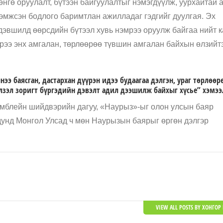
нгө оруулалт, бүтээн байгуулалтыг нэмэгдүүлж, уурхайтай 
дэмжсэн бодлого баримтлан ажилладаг гэдгийг дуулгая. Эх
дэвшилд өөрсдийн бүтээл хувь нэмрээ оруулж байгаа нийт к
рээ энх амгалан, төрлөөрөө түвшин амгалан байхын өлзийт
нээ баясган, дастархан дүүрэн идээ будаагаа дэлгэн, ураг төрлөөр
элзэл зоригт бүргэдийн дэвэлт адил дээшилж байхыг хүсье” хэмээ
мблейн шийдвэрийн дагуу, «Наурыз»-ыг олон улсын баяр
 дунд Монгол Улсад ч мөн Наурызын баярыг өргөн дэлгэр
VIEW ALL POSTS BY ХОНГОР 