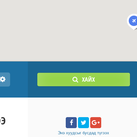
ХАЙХ
ЭЭ
Энэ хуудсыг бусдад
түгээх