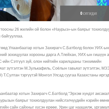
0
СЭТГЭГДЭЛ
гтоосны 26 жилийн ой болон «Наурыз»-ын баярыг тохиолду
н байгууллаа.
өгөөд Улаанбаатар хотын Захирагч С.Батболд болон УИХ-ын
чний зохицуулах хорооны дарга А.Тлейхан, УИХ-ын гишүүн а
-ийн Сэтгүүл зүй, олон нийтийн харилцааны тэнхимийн
ат зүтгэлтэн М.Зулькафиль, Соёлын гавьяат зүтгэлтэн, МЗ
D) Т.Султан тэргүүтэй Монгол Улсад суугаа Казахстаны иргэ
аанбаатар хотын Захирагч С.Батболд “Эрхэм хүндэт аксакал
 Наурызын баярыг тохиолдуулан нийслэлчүүдийн нэрийн өмн
гийн сайн сайхныг хүсэн ерөөе. Урин цаг наашилж, ургамал