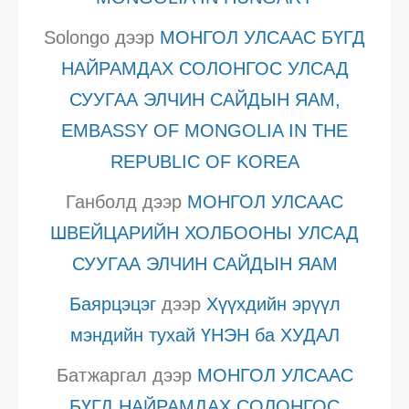
Solongo
дээр
МОНГОЛ УЛСААС БҮГД
НАЙРАМДАХ СОЛОНГОС УЛСАД
СУУГАА ЭЛЧИН САЙДЫН ЯАМ,
EMBASSY OF MONGOLIA IN THE
REPUBLIC OF KOREA
Ганболд
дээр
МОНГОЛ УЛСААС
ШВЕЙЦАРИЙН ХОЛБООНЫ УЛСАД
СУУГАА ЭЛЧИН САЙДЫН ЯАМ
Баярцэцэг
дээр
Хүүхдийн эрүүл
мэндийн тухай ҮНЭН ба ХУДАЛ
Батжаргал
дээр
МОНГОЛ УЛСААС
БҮГД НАЙРАМДАХ СОЛОНГОС