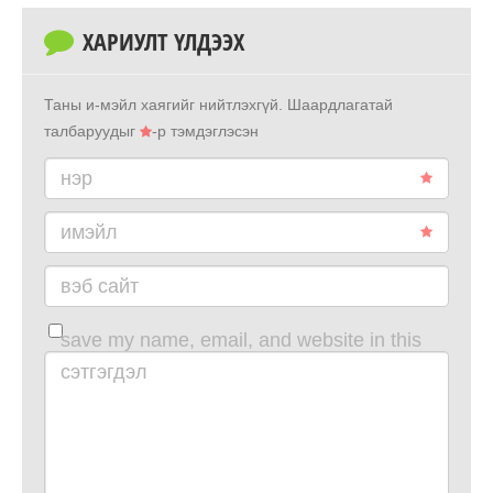
ХАРИУЛТ ҮЛДЭЭХ
Таны и-мэйл хаягийг нийтлэхгүй.
Шаардлагатай
талбаруудыг
-р тэмдэглэсэн
нэр
имэйл
вэб сайт
save my name, email, and website in this
browser for the next time i comment.
сэтгэгдэл