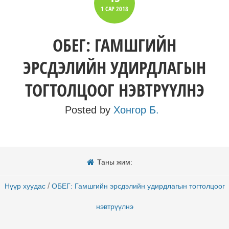
1 САР
2018
ОБЕГ: ГАМШГИЙН
ЭРСДЭЛИЙН УДИРДЛАГЫН
ТОГТОЛЦООГ НЭВТРҮҮЛНЭ
Posted by
Хонгор Б.
Таны жим:
/
Нүүр хуудас
ОБЕГ: Гамшгийн эрсдэлийн удирдлагын тогтолцоог
нэвтрүүлнэ