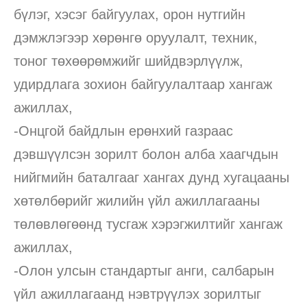
бүлэг, хэсэг байгуулах, орон нутгийн
дэмжлэгээр хөрөнгө оруулалт, техник,
тоног төхөөрөмжийг шийдвэрлүүлж,
удирдлага зохион байгуулалтаар хангаж
ажиллах,
-Онцгой байдлын ерөнхий газраас
дэвшүүлсэн зорилт болон алба хаагчдын
нийгмийн баталгааг хангах дунд хугацааны
хөтөлбөрийг жилийн үйл ажиллагааны
төлөвлөгөөнд тусгаж хэрэгжилтийг хангаж
ажиллах,
-Олон улсын стандартыг анги, салбарын
үйл ажиллагаанд нэвтрүүлэх зорилтыг