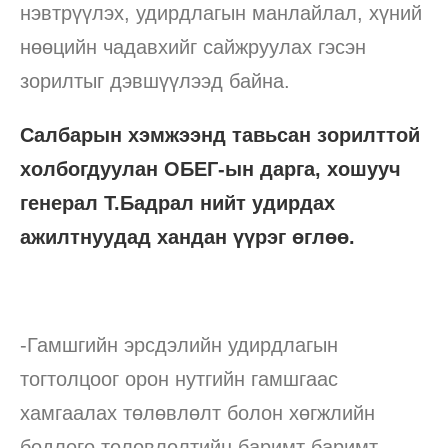
нэвтрүүлэх, удирдлагын манлайлал, хүний
нөөцийн чадавхийг сайжруулах гэсэн
зорилтыг дэвшүүлээд байна.
Салбарын хэмжээнд тавьсан зорилттой
холбогдуулан ОБЕГ-ын дарга, хошууч
генерал Т.Бадрал нийт удирдах
ажилтнуудад хандан үүрэг өглөө.
-Гамшгийн эрсдэлийн удирдлагын
тогтолцоог орон нутгийн гамшгаас
хамгаалах төлөвлөлт болон хөгжлийн
бодлого төлөвлөлтийн баримт баримт