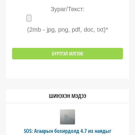
Зураг/Текст:
(2mb - jpg, png, pdf, doc, txt)*
ШИНЭХЭН МЭДЭЭ
SOS: Агаарын бохирдолд 4.7 их наядыг