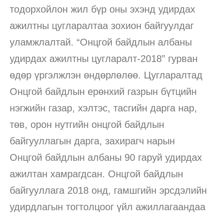
тодорхойлон жил бүр оны эхэнд удирдах
ажилтны цугларалтаа зохион байгуулдаг
уламжлалтай. “Онцгой байдлын албаны
удирдах ажилтны цугларалт-2018” гурван
өдөр үргэлжлэн өндөрлөлөө. Цугларалтад
Онцгой байдлын ерөнхий газрын бүтцийн
нэгжийн газар, хэлтэс, тасгийн дарга нар,
төв, орон нутгийн онцгой байдлын
байгууллагын дарга, захирагч нарын
Онцгой байдлын албаны 90 гаруй удирдах
ажилтан хамрагдсан. Онцгой байдлын
байгууллага 2018 онд, гамшгийн эрсдэлийн
удирдлагын тогтолцоог үйл ажиллагаандаа