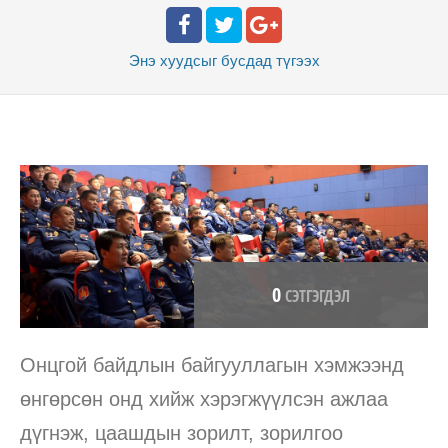
Энэ хуудсыг бусдад
түгээх
0
СЭТГЭГДЭЛ
Онцгой байдлын байгууллагын хэмжээнд
өнгөрсөн онд хийж хэрэгжүүлсэн ажлаа
дүгнэж, цаашдын зорилт, зорилгоо