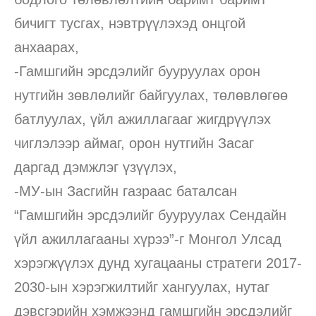
бичигт тусгах, нэвтрүүлэхэд онцгой
анхаарах,
-Гамшгийн эрсдэлийг бууруулах орон
нутгийн зөвлөлийг байгуулах, төлөвлөгөө
батлуулах, үйл ажиллагааг жигдрүүлэх
чиглэлээр аймаг, орон нутгийн Засаг
даргад дэмжлэг үзүүлэх,
-МУ-ын Засгийн газраас баталсан
“Гамшгийн эрсдэлийг бууруулах Сендайн
үйл ажиллагааны хүрээ”-г Монгол Улсад
хэрэгжүүлэх дунд хугацааны стратеги 2017-
2030-ын хэрэгжилтийг хангуулах, нутаг
дэвсгэрийн хэмжээнд гамшгийн эрсдэлийг