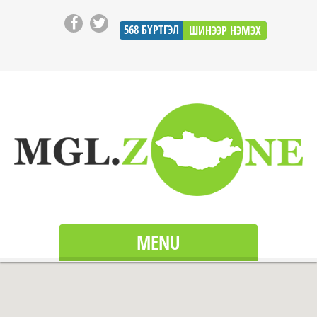
568
БҮРТГЭЛ
ШИНЭЭР НЭМЭХ
MENU