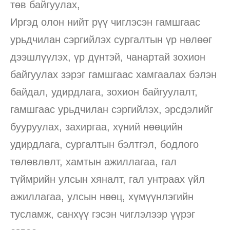
төв байгуулах,
Иргэд олон нийт рүү чиглэсэн гамшгаас
урьдчилан сэргийлэх сургалтын үр нөлөөг
дээшлүүлэх, үр дүнтэй, чанартай зохион
байгуулах зэрэг гамшгаас хамгаалах бэлэн
байдал, удирдлага, зохион байгуулалт,
гамшгаас урьдчилан сэргийлэх, эрсдэлийг
бууруулах, захиргаа, хүний нөөцийн
удирдлага, сургалтын бэлтгэл, бодлого
төлөвлөлт, хамтын ажиллагаа, гал
түймрийн улсын хяналт, гал унтраах үйл
ажиллагаа, улсын нөөц, хүмүүнлэгийн
тусламж, санхүү гэсэн чиглэлээр үүрэг