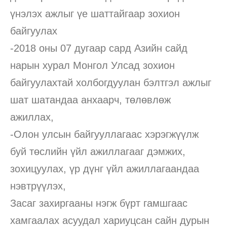
үнэлэх ажлыг үе шаттайгаар зохион
байгуулах
-2018 оны 07 дугаар сард Азийн сайд
нарын хурал Монгол Улсад зохион
байгуулахтай холбогдуулан бэлтгэл ажлыг
шат шатандаа анхаарч, төлөвлөж
ажиллах,
-Олон улсын байгууллагаас хэрэгжүүлж
буй төслийн үйл ажиллагааг дэмжих,
зохицуулах, үр дүнг үйл ажиллагаандаа
нэвтрүүлэх,
Засаг захиргааны нэгж бүрт гамшгаас
хамгаалах асуудал хариуцсан сайн дурын