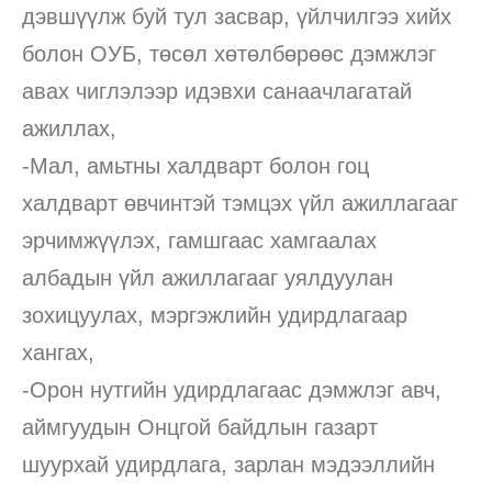
дэвшүүлж буй тул засвар, үйлчилгээ хийх
болон ОУБ, төсөл хөтөлбөрөөс дэмжлэг
авах чиглэлээр идэвхи санаачлагатай
ажиллах,
-Мал, амьтны халдварт болон гоц
халдварт өвчинтэй тэмцэх үйл ажиллагааг
эрчимжүүлэх, гамшгаас хамгаалах
албадын үйл ажиллагааг уялдуулан
зохицуулах, мэргэжлийн удирдлагаар
хангах,
-Орон нутгийн удирдлагаас дэмжлэг авч,
аймгуудын Онцгой байдлын газарт
шуурхай удирдлага, зарлан мэдээллийн