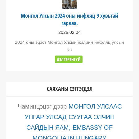
Монгол Улсын 2024 оны инфляц 9 хувьтай
гарлаа.
2025.02.04
2024 оны эцэст Монгол Улсын жилийн инфляц улсын
хэ
ДЭЛГЭРЭНГҮЙ
САЯХАНЫ СЭТГЭГДЭЛ
Чаминцэцэг
дээр
МОНГОЛ УЛСААС
УНГАР УЛСАД СУУГАА ЭЛЧИН
САЙДЫН ЯАМ, EMBASSY OF
MONGOLIA IN HUNGARY