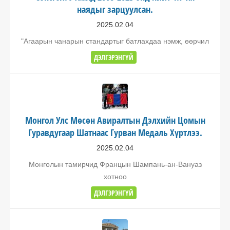
наядыг зарцуулсан.
2025.02.04
"Агаарын чанарын стандартыг батлахдаа нэмж, өөрчил
ДЭЛГЭРЭНГҮЙ
Монгол Улс Мөсөн Авиралтын Дэлхийн Цомын
Гуравдугаар Шатнаас Гурван Медаль Хүртлээ.
2025.02.04
Монголын тамирчид Францын Шампань-ан-Вануаз
хотноо
ДЭЛГЭРЭНГҮЙ