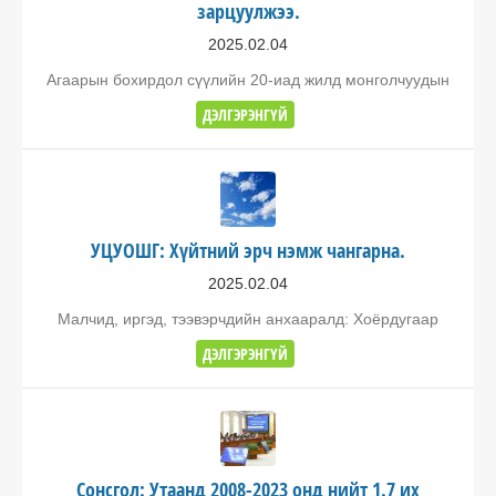
зарцуулжээ.
2025.02.04
Агаарын бохирдол сүүлийн 20-иад жилд монголчуудын
ДЭЛГЭРЭНГҮЙ
УЦУОШГ: Хүйтний эрч нэмж чангарна.
2025.02.04
Малчид, иргэд, тээвэрчдийн анхааралд: Хоёрдугаар
ДЭЛГЭРЭНГҮЙ
Сонсгол: Утаанд 2008-2023 онд нийт 1.7 их