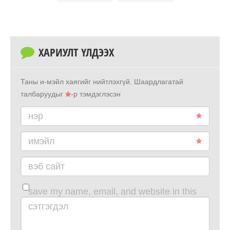
ХАРИУЛТ ҮЛДЭЭХ
Таны и-мэйл хаягийг нийтлэхгүй.
Шаардлагатай
талбаруудыг
-р тэмдэглэсэн
нэр
имэйл
вэб сайт
save my name, email, and website in this
browser for the next time i comment.
сэтгэгдэл