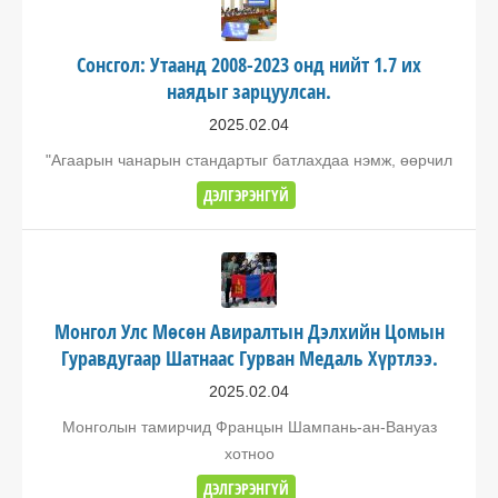
Сонсгол: Утаанд 2008-2023 онд нийт 1.7 их
наядыг зарцуулсан.
2025.02.04
"Агаарын чанарын стандартыг батлахдаа нэмж, өөрчил
ДЭЛГЭРЭНГҮЙ
Монгол Улс Мөсөн Авиралтын Дэлхийн Цомын
Гуравдугаар Шатнаас Гурван Медаль Хүртлээ.
2025.02.04
Монголын тамирчид Францын Шампань-ан-Вануаз
хотноо
ДЭЛГЭРЭНГҮЙ