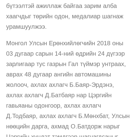
бүтээлтэй ажиллаж байгаа зарим алба
хаагчдыг төрийн одон, медалиар шагнаж
урамшуулжээ.
Монгол Улсын Ерөнхийлөгчийн 2018 оны
03 дугаар сарын 14-ний өдрийн 24 дүгээр
зарлигаар тус газрын Гал түймэр унтраах,
аврах 48 дугаар ангийн автомашины
жолооч, ахлах ахлагч Б.Баяр-Эрдэнэ,
ахлах ахлагч Д.Батбаяр нар Цэргийн
гавьяаны одонгоор, ахлах ахлагч
Д.Тодбаяр, ахлах ахлагч Б.Мөнхбат, Улсын
нөөцийн дарга, ахмад О.Батдорж нарыг
Цэргийн хүндэт тэмдгээр шагнагдсаныг