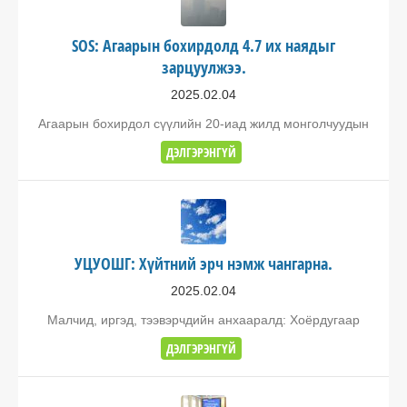
SOS: Агаарын бохирдолд 4.7 их наядыг
зарцуулжээ.
2025.02.04
Агаарын бохирдол сүүлийн 20-иад жилд монголчуудын
ДЭЛГЭРЭНГҮЙ
УЦУОШГ: Хүйтний эрч нэмж чангарна.
2025.02.04
Малчид, иргэд, тээвэрчдийн анхааралд: Хоёрдугаар
ДЭЛГЭРЭНГҮЙ