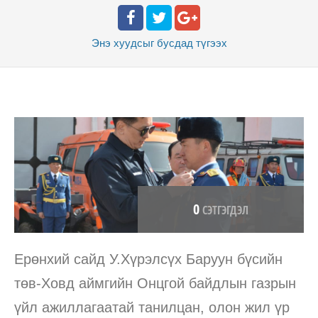
Энэ хуудсыг бусдад
түгээх
0
СЭТГЭГДЭЛ
Ерөнхий сайд У.Хүрэлсүх Баруун бүсийн
төв-Ховд аймгийн Онцгой байдлын газрын
үйл ажиллагаатай танилцан, олон жил үр