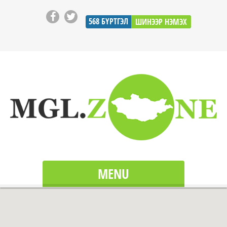
568
БҮРТГЭЛ
ШИНЭЭР НЭМЭХ
MENU