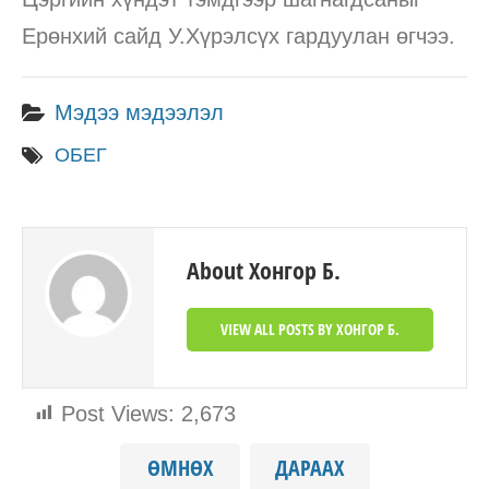
Ерөнхий сайд У.Хүрэлсүх гардуулан өгчээ.
Мэдээ мэдээлэл
ОБЕГ
About Хонгор Б.
VIEW ALL POSTS BY ХОНГОР Б.
Post Views:
2,673
ӨМНӨХ
ДАРААХ