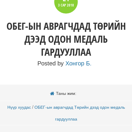
3 САР
2018
ОБЕГ-ЫН АВРАГЧДАД ТӨРИЙН
ДЭЭД ОДОН МЕДАЛЬ
ГАРДУУЛЛАА
Posted by
Хонгор Б.
Таны жим:
/
Нүүр хуудас
ОБЕГ-ын аврагчдад Төрийн дээд одон медаль
гардууллаа