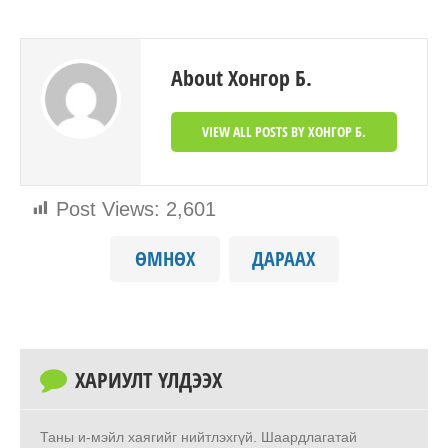
About Хонгор Б.
VIEW ALL POSTS BY ХОНГОР Б.
Post Views:
2,601
ӨМНӨХ
ДАРААХ
ХАРИУЛТ ҮЛДЭЭХ
Таны и-мэйл хаягийг нийтлэхгүй.
Шаардлагатай