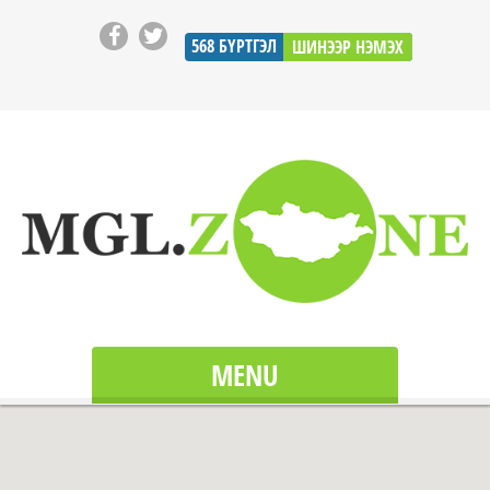
568
БҮРТГЭЛ
ШИНЭЭР НЭМЭХ
MENU