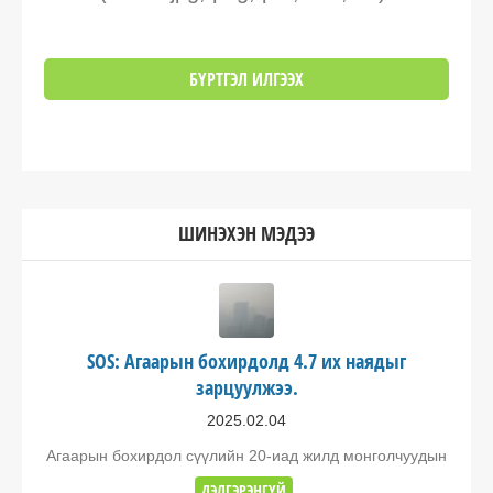
ШИНЭХЭН МЭДЭЭ
SOS: Агаарын бохирдолд 4.7 их наядыг
зарцуулжээ.
2025.02.04
Агаарын бохирдол сүүлийн 20-иад жилд монголчуудын
ДЭЛГЭРЭНГҮЙ