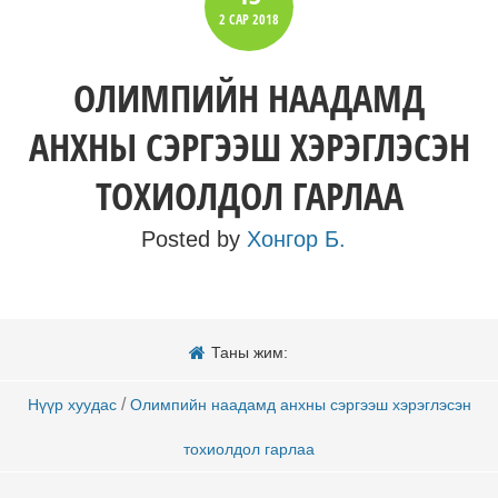
2 САР
2018
ОЛИМПИЙН НААДАМД
АНХНЫ СЭРГЭЭШ ХЭРЭГЛЭСЭН
ТОХИОЛДОЛ ГАРЛАА
Posted by
Хонгор Б.
Таны жим:
/
Нүүр хуудас
Олимпийн наадамд анхны сэргээш хэрэглэсэн
тохиолдол гарлаа