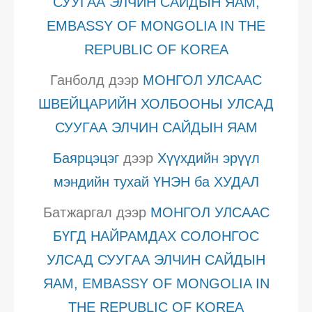
СУУГАА ЭЛЧИН САЙДЫН ЯАМ,
EMBASSY OF MONGOLIA IN THE
REPUBLIC OF KOREA
Ганболд
дээр
МОНГОЛ УЛСААС
ШВЕЙЦАРИЙН ХОЛБООНЫ УЛСАД
СУУГАА ЭЛЧИН САЙДЫН ЯАМ
Баярцэцэг
дээр
Хүүхдийн эрүүл
мэндийн тухай ҮНЭН ба ХУДАЛ
Батжаргал
дээр
МОНГОЛ УЛСААС
БҮГД НАЙРАМДАХ СОЛОНГОС
УЛСАД СУУГАА ЭЛЧИН САЙДЫН
ЯАМ, EMBASSY OF MONGOLIA IN
THE REPUBLIC OF KOREA