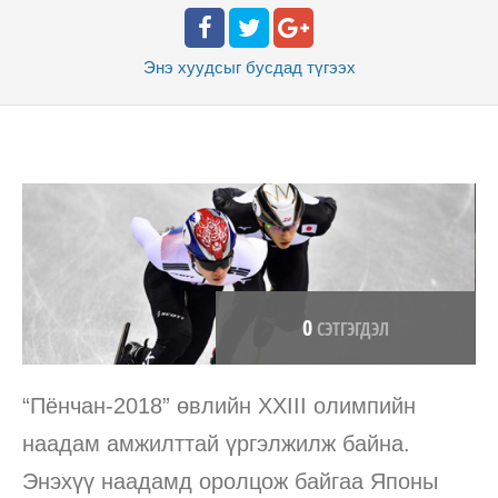
Энэ хуудсыг бусдад
түгээх
0
СЭТГЭГДЭЛ
“Пёнчан-2018” өвлийн XXIII олимпийн
наадам амжилттай үргэлжилж байна.
Энэхүү наадамд оролцож байгаа Японы