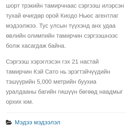
шорт трэкийн тамирчнаас сэргээш илэрсэн
тухай өчигдөр орой Киодо Ньюс агентлаг
мэдээлжээ. Тус улсын түүхэнд анх удаа
өвлийн олимпийн тамирчин сэргээшнээс
болж хасагдаж байна.
Сэргээш хэрэглэсэн гэх 21 настай
тамирчин Кэй Сато нь эрэгтэйчүүдийн
тэшүүрийн 5,000 метрийн буухиа
уралдааны багийн гишүүн бөгөөд наадмыг
орхих юм.
Мэдээ мэдээлэл