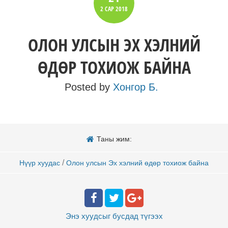
2 САР
2018
ОЛОН УЛСЫН ЭХ ХЭЛНИЙ
ӨДӨР ТОХИОЖ БАЙНА
Posted by
Хонгор Б.
Таны жим:
/
Нүүр хуудас
Олон улсын Эх хэлний өдөр тохиож байна
Энэ хуудсыг бусдад
түгээх