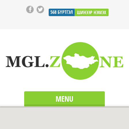
568
БҮРТГЭЛ
ШИНЭЭР НЭМЭХ
MENU