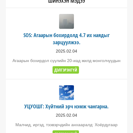
ШИНЭХЭН МЭДЭЭ
SOS: Агаарын бохирдолд 4.7 их наядыг
зарцуулжээ.
2025.02.04
Агаарын бохирдол сүүлийн 20-иад жилд монголчуудын
ДЭЛГЭРЭНГҮЙ
УЦУОШГ: Хүйтний эрч нэмж чангарна.
2025.02.04
Малчид, иргэд, тээвэрчдийн анхааралд: Хоёрдугаар