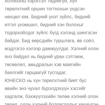
холбооны хэрэгсэл төдийгүй, хүн
төрөлхтний оршин тогтнохын үндсэн
нөхцөл юм. Бидний үнэт зүйлс, бидний
итгэл үнэмшил, бидний хэн болохыг
тодорхойлдог зүйлс бүгд хэлэнд шингэсэн
байдаг. Бид өөрсдийн туршлага, өв соёл,
мэдлэгээ хэлээр дамжуулдаг. Хэлний олон
янз байдал нь бидний уран сэтгэмж,
төсөөлөл, амьдралын хэв маягийн
баялгийг гарцаагүй тусгадаг.
ЮНЕСКО нь хүн төрөлхтний биет бус
өвийн энэ чухал бүрэлдэхүүн хэсгийг
хадгалж, бэхжүүлэхийн төлөө хэлний олон
төрөл, олон хэлний боловсролыг хөхиүлэн