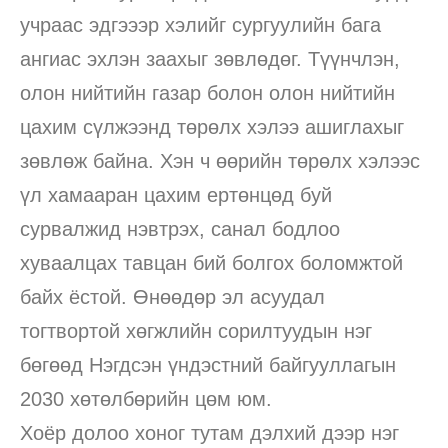
учраас эдгэээр хэлийг сургуулийн бага
ангиас эхлэн заахыг зөвлөдөг. Түүнчлэн,
олон нийтийн газар болон олон нийтийн
цахим сүлжээнд төрөлх хэлээ ашиглахыг
зөвлөж байна. Хэн ч өөрийн төрөлх хэлээс
үл хамааран цахим ертөнцөд буй
сурвалжид нэвтрэх, санал бодлоо
хуваалцах тавцан бий болгох боломжтой
байх ёстой. Өнөөдөр эл асуудал
тогтвортой хөгжлийн сорилтуудын нэг
бөгөөд Нэгдсэн үндэстний байгууллагын
2030 хөтөлбөрийн цөм юм.
Хоёр долоо хоног тутам дэлхий дээр нэг