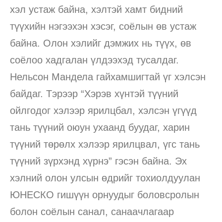
хэл устаж байна, хэлтэй хамт бидний
түүхийн нэгээхэн хэсэг, соёлын өв устаж
байна. Олон хэлийг дэмжих нь түүх, өв
соёлоо хадгалан үлдээхэд тусалдаг.
Нельсон Мандела гайхамшигтай үг хэлсэн
байдаг. Тэрээр “Хэрэв хүнтэй түүний
ойлгодог хэлээр ярилцбал, хэлсэн үгүүд
тань түүний оюун ухаанд буудаг, харин
түүний төрөлх хэлээр ярилцвал, үгс тань
түүний зүрхэнд хүрнэ” гэсэн байна. Эх
хэлний олон улсын өдрийг тохиолдуулан
ЮНЕСКО гишүүн орнуудыг боловсролын
болон соёлын санал, санаачлагаар