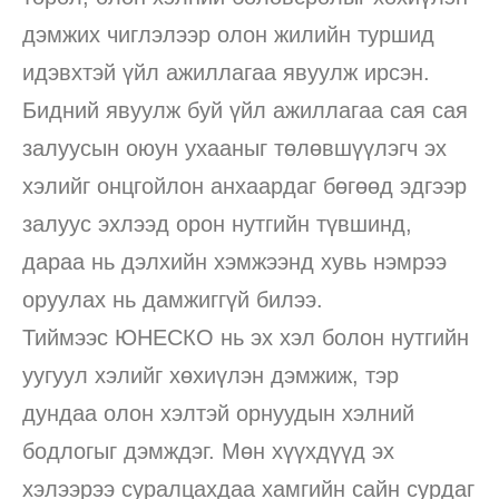
дэмжих чиглэлээр олон жилийн туршид
идэвхтэй үйл ажиллагаа явуулж ирсэн.
Бидний явуулж буй үйл ажиллагаа сая сая
залуусын оюун ухааныг төлөвшүүлэгч эх
хэлийг онцгойлон анхаардаг бөгөөд эдгээр
залуус эхлээд орон нутгийн түвшинд,
дараа нь дэлхийн хэмжээнд хувь нэмрээ
оруулах нь дамжиггүй билээ.
Тиймээс ЮНЕСКО нь эх хэл болон нутгийн
уугуул хэлийг хөхиүлэн дэмжиж, тэр
дундаа олон хэлтэй орнуудын хэлний
бодлогыг дэмждэг. Мөн хүүхдүүд эх
хэлээрээ суралцахдаа хамгийн сайн сурдаг