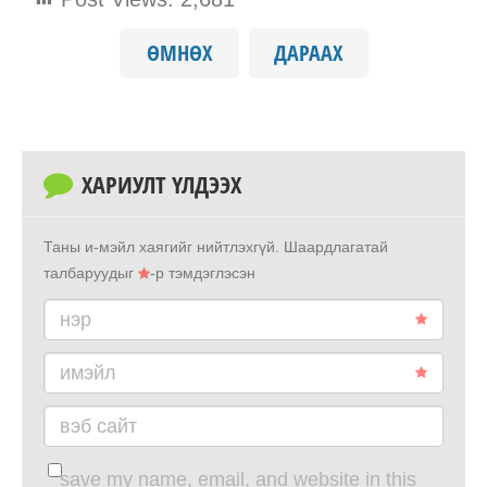
ӨМНӨХ
ДАРААХ
ХАРИУЛТ ҮЛДЭЭХ
Таны и-мэйл хаягийг нийтлэхгүй.
Шаардлагатай
талбаруудыг
-р тэмдэглэсэн
нэр
имэйл
вэб сайт
save my name, email, and website in this