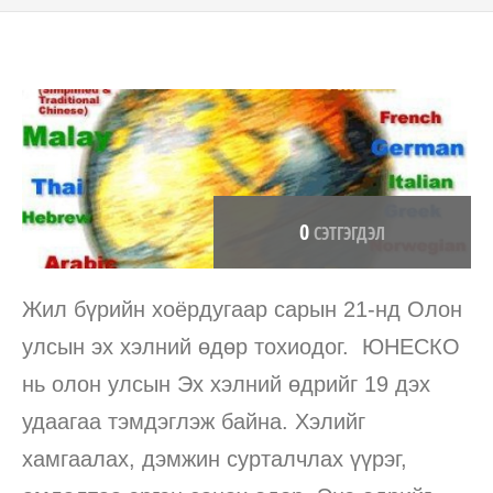
0
СЭТГЭГДЭЛ
Жил бүрийн хоёрдугаар сарын 21-нд Олон
улсын эх хэлний өдөр тохиодог. ЮНЕСКО
нь олон улсын Эх хэлний өдрийг 19 дэх
удаагаа тэмдэглэж байна. Хэлийг
хамгаалах, дэмжин сурталчлах үүрэг,