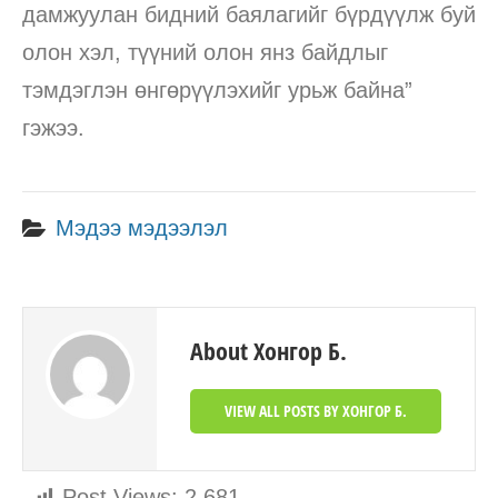
дамжуулан бидний баялагийг бүрдүүлж буй
олон хэл, түүний олон янз байдлыг
тэмдэглэн өнгөрүүлэхийг урьж байна”
гэжээ.
Мэдээ мэдээлэл
About Хонгор Б.
VIEW ALL POSTS BY ХОНГОР Б.
Post Views:
2,681