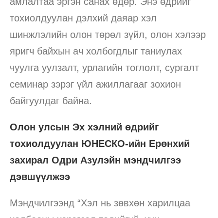
амлалтаа эргэн санах өдөр. Энэ өдрийг
тохиолдуулан дэлхий даяар хэл
шинжлэлийн олон төрөл зүйл, олон хэлээр
яригч байхын ач холбогдлыг таниулах
чуулга уулзалт, урлагийн тоглолт, сургалт
семинар зэрэг үйл ажиллагааг зохион
байгуулдаг байна.
Олон улсын Эх хэлний өдрийг
тохиолдуулан ЮНЕСКО-ийн Ерөнхий
захирал Одри Азулэйн мэндчилгээ
дэвшүүлжээ
Мэндчилгээнд “Хэл нь зөвхөн харилцаа