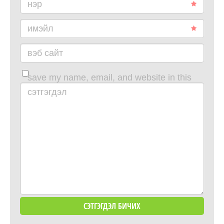
нэр
имэйл
вэб сайт
save my name, email, and website in this
browser for the next time i comment.
сэтгэгдэл