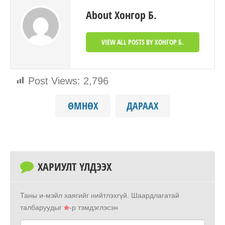
About Хонгор Б.
VIEW ALL POSTS BY ХОНГОР Б.
Post Views:
2,796
ӨМНӨХ
ДАРААХ
ХАРИУЛТ ҮЛДЭЭХ
Таны и-мэйл хаягийг нийтлэхгүй.
Шаардлагатай
талбаруудыг
-р тэмдэглэсэн