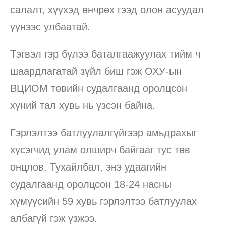
салалт, хүүхэд өнчрөх гээд олон асуудал
үүнээс улбаатай.
Тэгвэл гэр бүлээ баталгаажуулах тийм ч
шаардлагатай зүйл биш гэж ОХУ-ын
ВЦИОМ төвийн судалгаанд оролцсон
хүний тал хувь нь үзсэн байна.
Гэрлэлтээ батлуулалгүйгээр амьдрахыг
хүсэгчид улам олширч байгааг тус төв
онцлов. Тухайлбал, энэ удаагийн
судалгаанд оролцсон 18-24 насны
хүмүүсийн 59 хувь гэрлэлтээ батлуулах
албагүй гэж үзжээ.