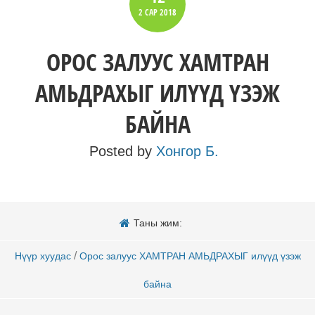
2 САР
2018
ОРОС ЗАЛУУС ХАМТРАН
АМЬДРАХЫГ ИЛҮҮД ҮЗЭЖ
БАЙНА
Posted by
Хонгор Б.
Таны жим:
/
Нүүр хуудас
Орос залуус ХАМТРАН АМЬДРАХЫГ илүүд үзэж
байна