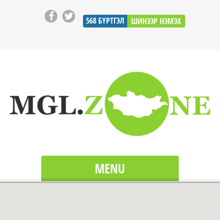
568
БҮРТГЭЛ
ШИНЭЭР НЭМЭХ
MENU