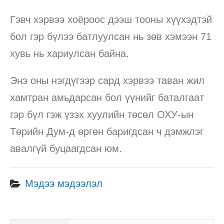
Гэвч хэрвээ хоёроос дээш тооны хүүхэдтэй
бол гэр бүлээ батлуулсан нь зөв хэмээн 71
хувь нь хариулсан байна.
Энэ оны нэгдүгээр сард хэрвээ таван жил
хамтран амьдарсан бол үүнийг баталгаат
гэр бүл гэж үзэх хуулийн төсөл ОХУ-ын
Төрийн Дум-д өргөн баригдсан ч дэмжлэг
авалгүй буцаагдсан юм.
Мэдээ мэдээлэл