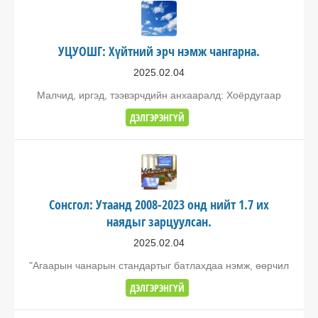
УЦУОШГ: Хүйтний эрч нэмж чангарна.
2025.02.04
Малчид, иргэд, тээвэрчдийн анхааралд: Хоёрдугаар
ДЭЛГЭРЭНГҮЙ
Сонсгол: Утаанд 2008-2023 онд нийт 1.7 их
наядыг зарцуулсан.
2025.02.04
"Агаарын чанарын стандартыг батлахдаа нэмж, өөрчил
ДЭЛГЭРЭНГҮЙ