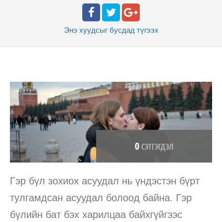
Энэ хуудсыг бусдад
түгээх
0
СЭТГЭГДЭЛ
Гэр бүл зохиох асуудал нь үндэстэн бүрт
тулгамдсан асуудал болоод байна. Гэр
бүлийн бат бэх харилцаа байхгүйгээс