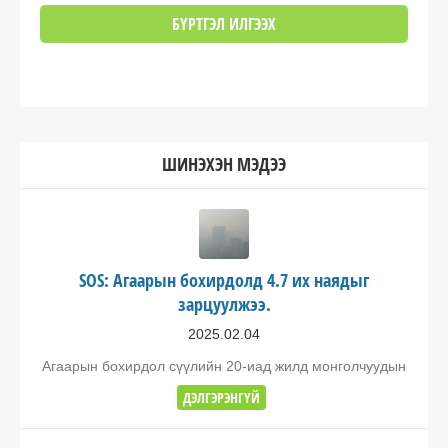
ШИНЭХЭН МЭДЭЭ
SOS: Агаарын бохирдолд 4.7 их наядыг
зарцуулжээ.
2025.02.04
Агаарын бохирдол сүүлийн 20-иад жилд монголчуудын
ДЭЛГЭРЭНГҮЙ