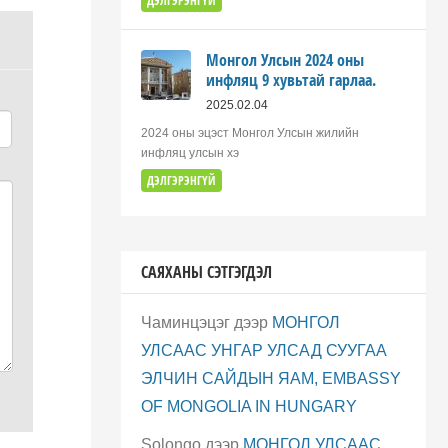
ДЭЛГЭРЭНГҮЙ
Монгол Улсын 2024 оны
инфляц 9 хувьтай гарлаа.
2025.02.04
2024 оны эцэст Монгол Улсын жилийн
инфляц улсын хэ
ДЭЛГЭРЭНГҮЙ
САЯХАНЫ СЭТГЭГДЭЛ
Чаминцэцэг
дээр
МОНГОЛ
УЛСААС УНГАР УЛСАД СУУГАА
ЭЛЧИН САЙДЫН ЯАМ, EMBASSY
OF MONGOLIA IN HUNGARY
Solongo
дээр
МОНГОЛ УЛСААС