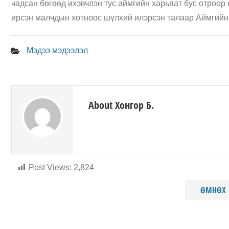
чадсан бөгөөд ихэвчлэн тус аймгийн харьяат бус отро
ирсэн малчдын хотноос шүлхий илэрсэн талаар Аймгийн 
Мэдээ мэдээлэл
About Хонгор Б.
Post Views:
2,824
ӨМНӨХ