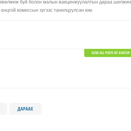
ор өвөлжиж буй болон малын вакцинжуулалтын дараа шилжин
онцгой комиссын зүгээс танилцуулсан юм.
VIEW ALL POSTS BY ХОНГОР 
ДАРААХ