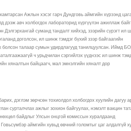
амтарсан Ажлын хэсэг гарч Дундговь аймгийн хүрээнд цаг
лд дээж авч холбогдох лабораторид хүргүүлэн ажиллаж бай
эн Дэлгэрхангай суманд тандалт хийхэд, зээрийн сүрэгт ил 
галанд доголсон, ил шинж тэмдэг бүхий зээр байгаагийн
рэх болсон талаар сумын удирдлагууд танилцуулсан. Иймд Б
аталгаажаагүй ч урьдчилан сэргийлэх үүднээс ил шинж тэм
ийн хяналтын байцаагч, мал эмнэлгийн хяналт дор
арих, дэглэм зөрчсөн тохиолдол холбогдох хуулийн дагуу а
улан сурталчлах ажлыг зохион байгуулах, нэмэлт вакцин тат
, нөхцөл байдлыг Улсын онцгой комиссын хуралдаанд
х Говьсүмбэр аймгийн хувьд өвчний голомтыг цаг алдалгүй 