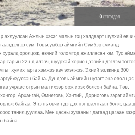
0
СЭТГЭГДЭЛ
ар ахлуулсан Ажлын хэсэг малын гоц халдварт шүлхий өвчи
агаандэлгэр сум, Говьсүмбэр аймгийн Сүмбэр суманд
 хуралд оролцож, өвчний голомтод ажилласан юм. Тус айма
р сарын 22-нд илэрч, шуурхай хорио цээрийн дэглэм тогто
мтыг хумих арга хэмжээ авч эхэлжээ. Эхний ээлжинд 300
ргүйжүүлсэн байна. Дундговь аймгийн нутагт энэ өвөл цас
гаа учраас отрын мал ихээр орж ирэх болсон байна. Төв,
нхонгор, Архангай, Өмнөговь, Хэнтий, Дорноговь зэрэг аймг
торлож байгаа. Энэ нь өвчин дэгдэх нэг шалтгаан болж, цаа
ссоос танилцууллаа. Мөн цасны зузааныг дагаад цагаан зээ
ан байна.