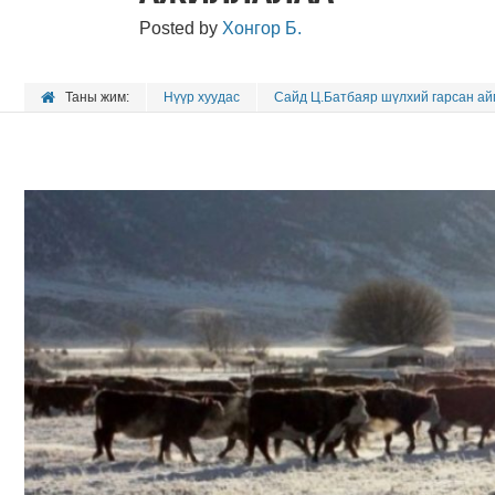
Posted by
Хонгор Б.
Таны жим:
Нүүр хуудас
Сайд Ц.Батбаяр шүлхий гарсан а