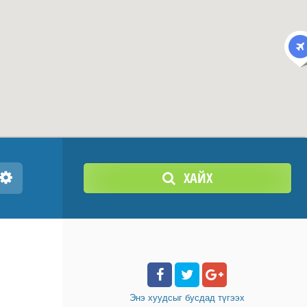
ХАЙХ
Энэ хуудсыг бусдад
түгээх