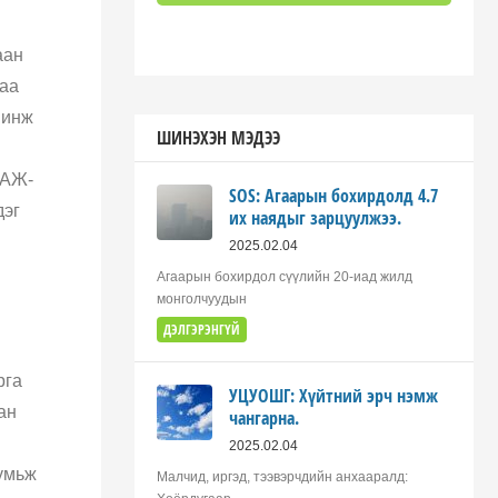
аан
гаа
шинж
ШИНЭХЭН МЭДЭЭ
ОАЖ-
SOS: Агаарын бохирдолд 4.7
дэг
их наядыг зарцуулжээ.
2025.02.04
Агаарын бохирдол сүүлийн 20-иад жилд
монголчуудын
ДЭЛГЭРЭНГҮЙ
рга
УЦУОШГ: Хүйтний эрч нэмж
ан
чангарна.
2025.02.04
хумьж
Малчид, иргэд, тээвэрчдийн анхааралд: