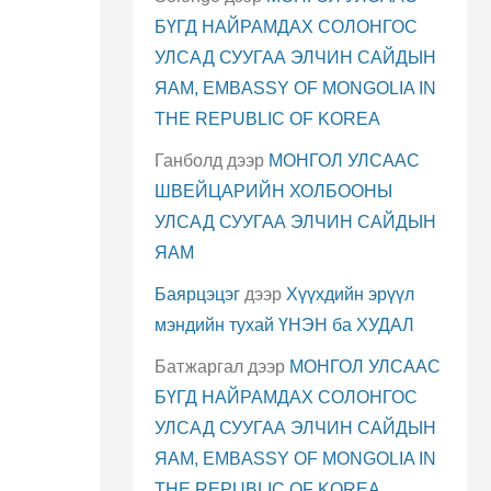
БҮГД НАЙРАМДАХ СОЛОНГОС
УЛСАД СУУГАА ЭЛЧИН САЙДЫН
ЯАМ, EMBASSY OF MONGOLIA IN
THE REPUBLIC OF KOREA
Ганболд
дээр
МОНГОЛ УЛСААС
ШВЕЙЦАРИЙН ХОЛБООНЫ
УЛСАД СУУГАА ЭЛЧИН САЙДЫН
ЯАМ
Баярцэцэг
дээр
Хүүхдийн эрүүл
мэндийн тухай ҮНЭН ба ХУДАЛ
Батжаргал
дээр
МОНГОЛ УЛСААС
БҮГД НАЙРАМДАХ СОЛОНГОС
УЛСАД СУУГАА ЭЛЧИН САЙДЫН
ЯАМ, EMBASSY OF MONGOLIA IN
THE REPUBLIC OF KOREA