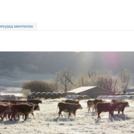
ймгуудад ажиллалаа