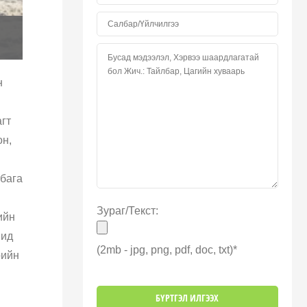
н
гт
он,
 бага
Зураг/Текст:
ийн
шид
(2mb - jpg, png, pdf, doc, txt)*
рийн