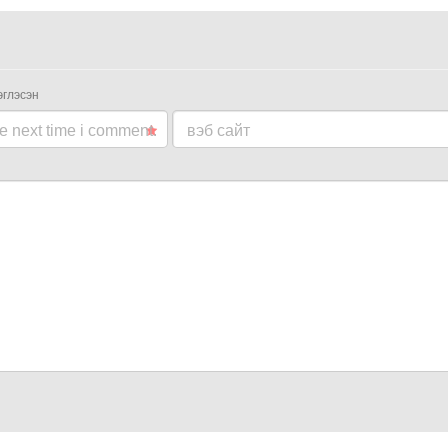
эглэсэн
he next time i comment.
вэб сайт