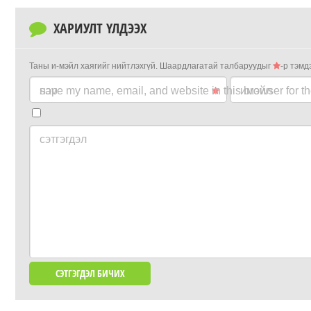
ХАРИУЛТ ҮЛДЭЭХ
Таны и-мэйл хаягийг нийтлэхгүй.
Шаардлагатай талбаруудыг
-р тэмд
нэр
save my name, email, and website in this browser for t
имэйл
сэтгэгдэл