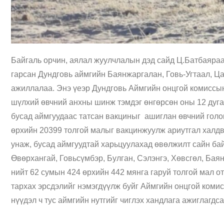
Байгаль орчин, аялал жуулчлалын дэд сайд Ц.Батбаяра
гарсан Дундговь аймгийн Баянжаргалан, Говь-Угтаал, Ц
ажиллалаа. Энэ үеэр Дундговь Аймгийн онцгой комиссын
шүлхий өвчний анхны шинж тэмдэг өнгөрсөн оны 12 дугаа
бусад аймгуудаас татсан вакциныг ашиглан өвчний голо
өрхийн 20399 толгой малыг вакцинжуулж ариутгал халдва
унаж, бусад аймгуудтай харьцуулахад өвөлжилт сайн бай
Өвөрхангай, Говьсүмбэр, Булган, Сэлэнгэ, Хөвсгөл, Бая
нийт 62 сумын 424 өрхийн 442 мянга гаруй толгой мал о
тархах эрсдэлийг нэмэгдүүлж буйг Аймгийн онцгой коми
нүүдэл ч тус аймгийн нутгийг чиглэх хандлага ажиглагдс