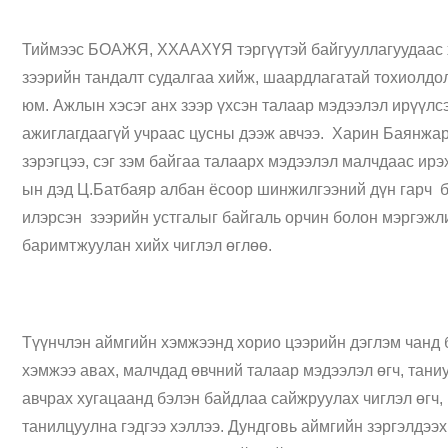
Тиймээс БОАЖЯ, ХХААХҮЯ тэргүүтэй байгууллагуудаас х
зээрийн тандалт судалгаа хийж, шаардлагатай тохиолдо
юм. Ажлын хэсэг анх зээр үхсэн талаар мэдээлэл ирүүлс
ажиглагдаагүй учраас цусны дээж авчээ. Харин Баянжар
зэрэгцээ, сэг зэм байгаа талаарх мэдээлэл малчдаас и
ын дэд Ц.Батбаяр албан ёсоор шинжилгээний дүн гарч б
илэрсэн зээрийн устгалыг байгаль орчин болон мэргэжл
баримтжуулан хийх чиглэл өглөө.
Түүнчлэн аймгийн хэмжээнд хорио цээрийн дэглэм чанд б
хэмжээ авах, малчдад өвчний талаар мэдээлэл өгч, тани
авчрах хугацаанд бэлэн байдлаа сайжруулах чиглэл өгч
танилцуулна гэдгээ хэллээ. Дундговь аймгийн зэргэлдээ