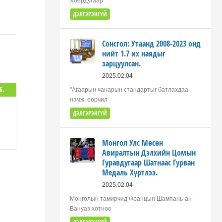
Хоёрдугаар
ДЭЛГЭРЭНГҮЙ
Сонсгол: Утаанд 2008-2023 онд
нийт 1.7 их наядыг
зарцуулсан.
2025.02.04
Б.
"Агаарын чанарын стандартыг батлахдаа
нэмж, өөрчил
ДЭЛГЭРЭНГҮЙ
Монгол Улс Мөсөн
Авиралтын Дэлхийн Цомын
Гуравдугаар Шатнаас Гурван
Медаль Хүртлээ.
2025.02.04
Монголын тамирчид Францын Шампань-ан-
Вануаз хотноо