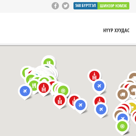
568
БҮРТГЭЛ
ШИНЭЭР НЭМЭХ
НҮҮР ХУУДАС