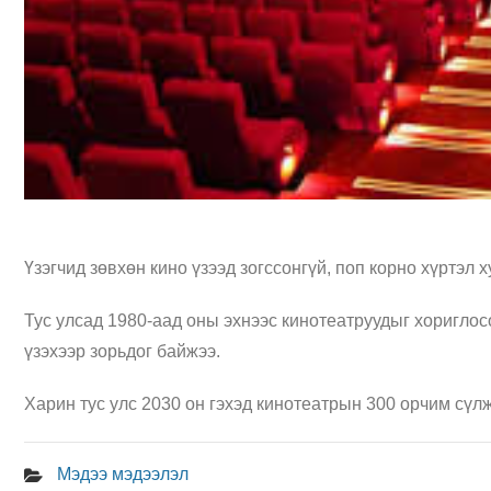
Үзэгчид зөвхөн кино үзээд зогссонгүй, поп корно хүртэл 
Тус улсад 1980-аад оны эхнээс кинотеатруудыг хориглос
үзэхээр зорьдог байжээ.
Харин тус улс 2030 он гэхэд кинотеатрын 300 орчим сүл
Мэдээ мэдээлэл