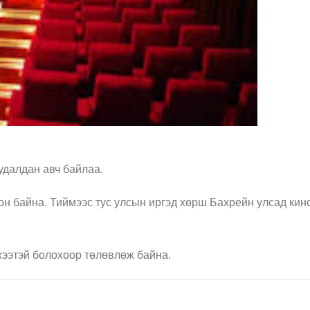
худалдан авч байлаа.
он байна. Тиймээс тус улсын иргэд хөрш Бахрейн улсад кин
жээтэй болохоор төлөвлөж байна.