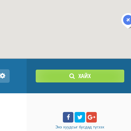
ХАЙХ
Энэ хуудсыг бусдад
түгээх