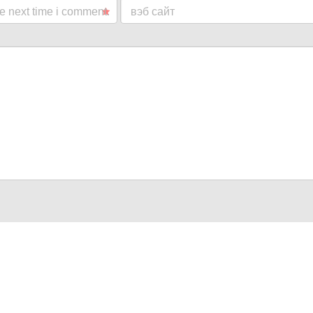
he next time i comment.
вэб сайт