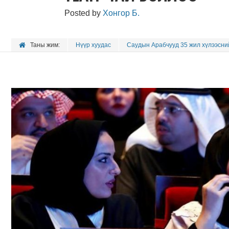
Posted by
Хонгор Б.
Таны жим:
Нүүр хуудас
Саудын Арабчууд 35 жил хүлээсни