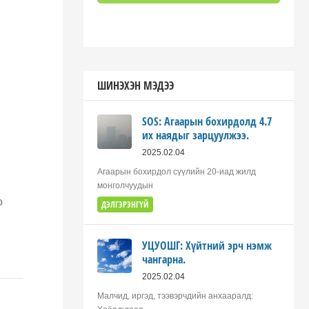
ШИНЭХЭН МЭДЭЭ
SOS: Агаарын бохирдолд 4.7
их наядыг зарцуулжээ.
2025.02.04
Агаарын бохирдол сүүлийн 20-иад жилд
монголчуудын
о
ДЭЛГЭРЭНГҮЙ
УЦУОШГ: Хүйтний эрч нэмж
чангарна.
2025.02.04
Малчид, иргэд, тээвэрчдийн анхааралд: