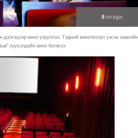
0
СЭТГЭГДЭЛ
н дэлгэцээр кино үзүүллээ. Тэдний кинотеатрт үзсэн хамгий
ьм” хүүхэлдэйн кино болжээ.