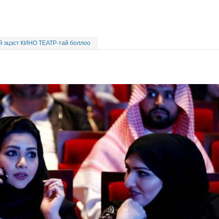
й эцэст КИНО ТЕАТР-тай боллоо