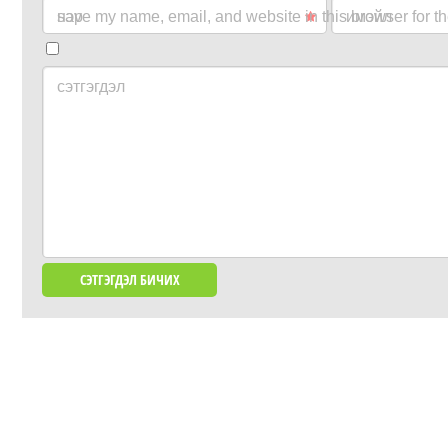
нэр
save my name, email, and website in this browser for t
имэйл
сэтгэгдэл