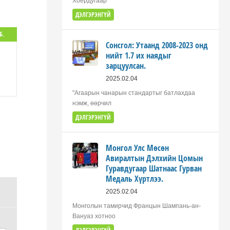
Хоёрдугаар
ДЭЛГЭРЭНГҮЙ
Б.
Сонсгол: Утаанд 2008-2023 онд
нийт 1.7 их наядыг
зарцуулсан.
2025.02.04
"Агаарын чанарын стандартыг батлахдаа
нэмж, өөрчил
ДЭЛГЭРЭНГҮЙ
Монгол Улс Мөсөн
Авиралтын Дэлхийн Цомын
Гуравдугаар Шатнаас Гурван
Медаль Хүртлээ.
2025.02.04
Монголын тамирчид Францын Шампань-ан-
Вануаз хотноо