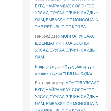
БҮГД НАЙРАМДАХ СОЛОНГОС
УЛСАД СУУГАА ЭЛЧИН САЙДЫН
ЯАМ, EMBASSY OF MONGOLIA IN
THE REPUBLIC OF KOREA
Ганболд
дээр
МОНГОЛ УЛСААС
ШВЕЙЦАРИЙН ХОЛБООНЫ
УЛСАД СУУГАА ЭЛЧИН САЙДЫН
ЯАМ
Баярцэцэг
дээр
Хүүхдийн эрүүл
мэндийн тухай ҮНЭН ба ХУДАЛ
Батжаргал
дээр
МОНГОЛ УЛСААС
БҮГД НАЙРАМДАХ СОЛОНГОС
УЛСАД СУУГАА ЭЛЧИН САЙДЫН
ЯАМ, EMBASSY OF MONGOLIA IN
THE REPUBLIC OF KOREA