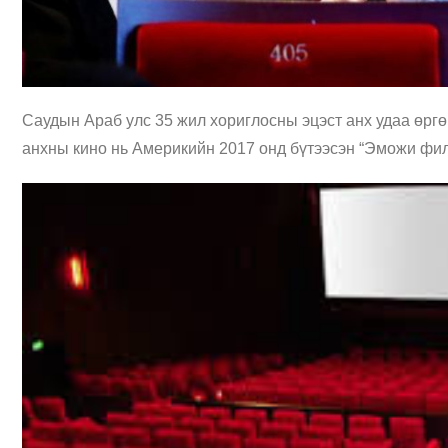
Саудын Араб улс 35 жил хориглосны эцэст анх удаа өргө
анхны кино нь Америкийн 2017 онд бүтээсэн “Эможи фил