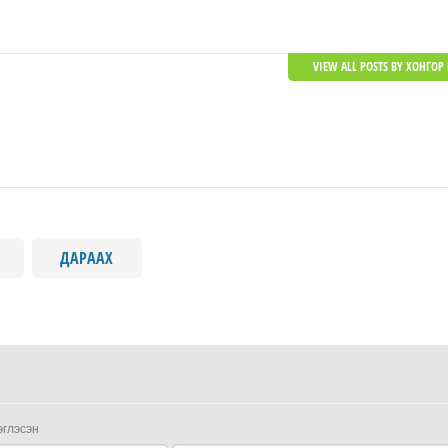
VIEW ALL POSTS BY ХОНГОР 
ДАРААХ
эглэсэн