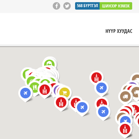
568
БҮРТГЭЛ
ШИНЭЭР НЭМЭХ
НҮҮР ХУУДАС