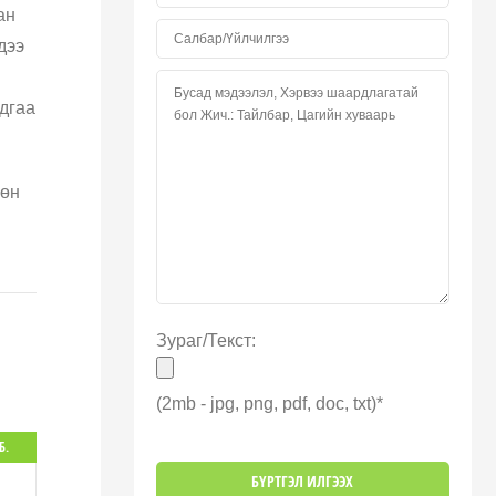
ан
дээ
дгаа
Мөн
Зураг/Текст:
(2mb - jpg, png, pdf, doc, txt)*
Б.