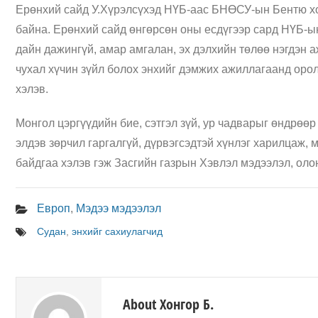
Ерөнхий сайд У.Хүрэлсүхэд НҮБ-аас БНӨСУ-ын Бентю хо
байна. Ерөнхий сайд өнгөрсөн оны есдүгээр сард НҮБ-ы
дайн дажингүй, амар амгалан, эх дэлхийн төлөө нэгдэн 
чухал хүчин зүйл болох энхийг дэмжих ажиллагаанд оро
хэлэв.
Монгол цэргүүдийн бие, сэтгэл зүй, ур чадварыг өндрөө
элдэв зөрчил гаргалгүй, дүрвэгсэдтэй хүнлэг харилцаж, м
байдгаа хэлэв гэж Засгийн газрын Хэвлэл мэдээлэл, оло
Европ
,
Мэдээ мэдээлэл
Судан
,
энхийг сахиулагчид
About Хонгор Б.