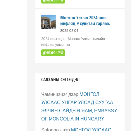
ДЭЛГЭРЭНГҮЙ
Монгол Улсын 2024 оны
инфляц 9 хувьтай гарлаа.
2025.02.04
2024 оны эцэст Монгол Улсын жилийн
инфляц улсын хэ
ДЭЛГЭРЭНГҮЙ
САЯХАНЫ СЭТГЭГДЭЛ
Чаминцэцэг
дээр
МОНГОЛ
УЛСААС УНГАР УЛСАД СУУГАА
ЭЛЧИН САЙДЫН ЯАМ, EMBASSY
OF MONGOLIA IN HUNGARY
Solongo
дээр
МОНГОЛ УЛСААС