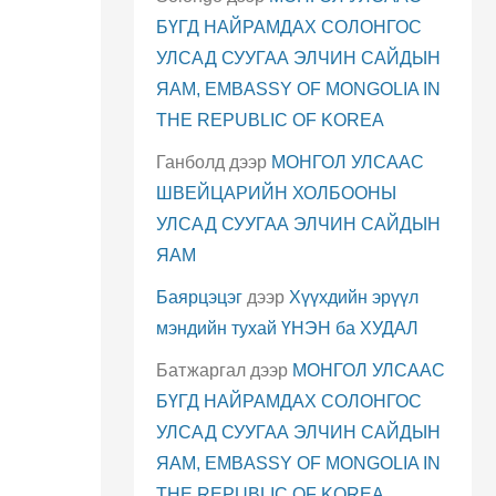
БҮГД НАЙРАМДАХ СОЛОНГОС
УЛСАД СУУГАА ЭЛЧИН САЙДЫН
ЯАМ, EMBASSY OF MONGOLIA IN
THE REPUBLIC OF KOREA
Ганболд
дээр
МОНГОЛ УЛСААС
ШВЕЙЦАРИЙН ХОЛБООНЫ
УЛСАД СУУГАА ЭЛЧИН САЙДЫН
ЯАМ
Баярцэцэг
дээр
Хүүхдийн эрүүл
мэндийн тухай ҮНЭН ба ХУДАЛ
Батжаргал
дээр
МОНГОЛ УЛСААС
БҮГД НАЙРАМДАХ СОЛОНГОС
УЛСАД СУУГАА ЭЛЧИН САЙДЫН
ЯАМ, EMBASSY OF MONGOLIA IN
THE REPUBLIC OF KOREA