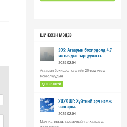
ШИНЭХЭН МЭДЭЭ
SOS: Агаарын бохирдолд 4.7
их наядыг зарцуулжээ.
2025.02.04
Агаарын бохирдол сүүлийн 20-иад жилд
монголчуудын
ДЭЛГЭРЭНГҮЙ
УЦУОШГ: Хүйтний эрч нэмж
чангарна.
2025.02.04
Малчид, иргэд, тээвэрчдийн анхааралд: