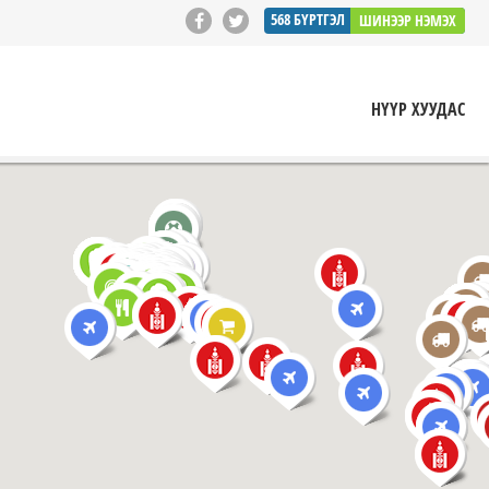
568
БҮРТГЭЛ
ШИНЭЭР НЭМЭХ
НҮҮР ХУУДАС