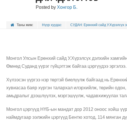
Posted by
Хонгор Б.
Таны жим:
Нүүр хуудас
СУДАН: Ерөнхий сайд У.Хүрэлсүх э
Монгол Улсын Ерөнхий сайд У.Хүрэлсүх дэлхийн хамгийн
Өмнөд Суданд үүрэг гүйцэтгэж байгаа цэргүүдээ эргэлээ.
Хүлээсэн үүргээ нэр төртэй биелүүлж байгаад нь Ерөнхи
хувиасаа баяр хүргэн талархал илэрхийлж, төрийн одон,
амьдралыг дээшлүүлэх, мэргэшүүлж, чадавхижуулах тал
Монгол цэргүүд НҮБ-ын мандат дор 2012 оноос хойш үүр
наймдугаар ээлжийн цэргүүд Бентю хотод, 114 мянган дү