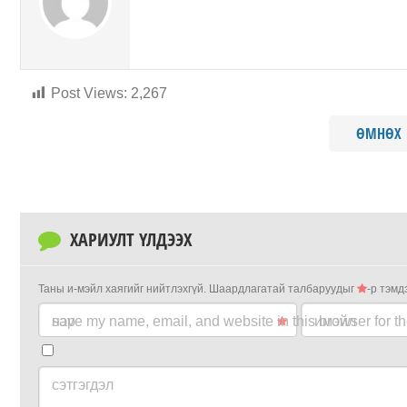
Post Views:
2,267
ӨМНӨХ
ХАРИУЛТ ҮЛДЭЭХ
Таны и-мэйл хаягийг нийтлэхгүй.
Шаардлагатай талбаруудыг
-р тэмд
нэр
save my name, email, and website in this browser for t
имэйл
сэтгэгдэл