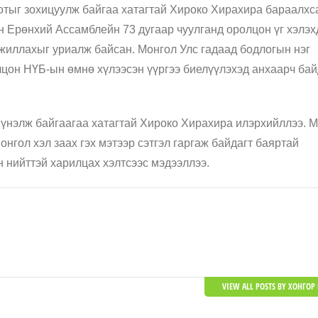
тыг зохицуулж байгаа хатагтай Хироко Хирахира бараалхс
н Ерөнхий Ассамблейн 73 дугаар чуулганд оролцон үг хэлэх
ажиллахыг уриалж байсан. Монгол Улс гадаад бодлогын нэг
лцон НҮБ-ын өмнө хүлээсэн үүргээ биелүүлэхэд анхаарч бай
р үнэлж байгаагаа хатагтай Хироко Хирахира илэрхийллээ. 
онгол хэл заах гэх мэтээр сэтгэл гаргаж байдагт баяртай
н нийттэй харилцах хэлтсээс мэдээллээ.
VIEW ALL POSTS BY ХОНГОР 