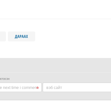
ДАРААХ
эглэсэн
he next time i comment.
вэб сайт