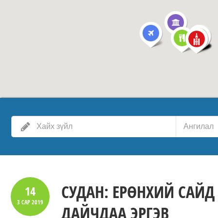
Ангилал
СУДАН: ЕРӨНХИЙ САЙД
14
3 САР
2019
ДАЙЧДАА ЭРГЭВ