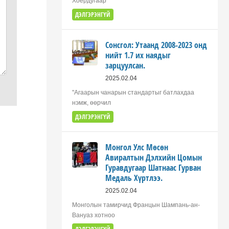
Хоёрдугаар
ДЭЛГЭРЭНГҮЙ
Сонсгол: Утаанд 2008-2023 онд
нийт 1.7 их наядыг
зарцуулсан.
2025.02.04
"Агаарын чанарын стандартыг батлахдаа
нэмж, өөрчил
ДЭЛГЭРЭНГҮЙ
Монгол Улс Мөсөн
Авиралтын Дэлхийн Цомын
Гуравдугаар Шатнаас Гурван
Медаль Хүртлээ.
2025.02.04
Монголын тамирчид Францын Шампань-ан-
Вануаз хотноо