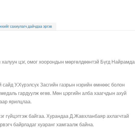
нхийг сахиулагч дайчдаа эргэв
 халуун цэг, омог хоорондын мөргөлдөөнтэй Бүгд Найрамда
й сайд У.Хүрэлсүх Засгийн газрын нэрийн өмнөөс болон
 медаль гардуулж өгөв. Мөн цэргийн алба хаагчдын ахуй
аар ярилцлаа.
эг гүйцэтгэж байгаа. Хурандаа Д.Жавхланбаяр ахлагчтай
рвэгч байрладаг хуаранг хамгаалж байна.