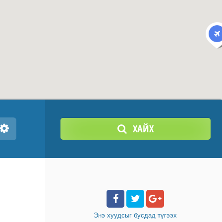
ХАЙХ
Энэ хуудсыг бусдад
түгээх