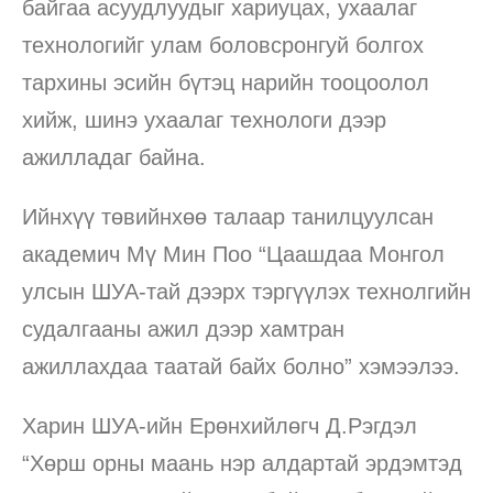
байгаа асуудлуудыг хариуцах, ухаалаг
технологийг улам боловсронгуй болгох
тархины эсийн бүтэц нарийн тооцоолол
хийж, шинэ ухаалаг технологи дээр
ажилладаг байна.
Ийнхүү төвийнхөө талаар танилцуулсан
академич Мү Мин Поо “Цаашдаа Монгол
улсын ШУА-тай дээрх тэргүүлэх технолгийн
судалгааны ажил дээр хамтран
ажиллахдаа таатай байх болно” хэмээлээ.
Харин ШУА-ийн Ерөнхийлөгч Д.Рэгдэл
“Хөрш орны маань нэр алдартай эрдэмтэд