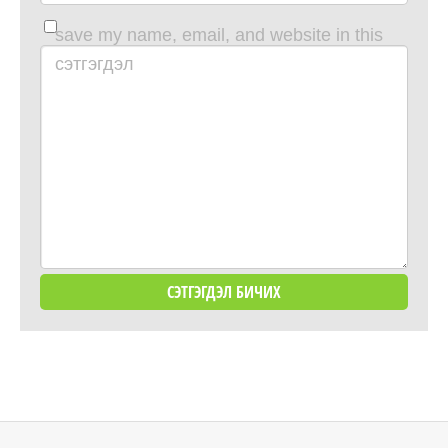
save my name, email, and website in this
browser for the next time i comment.
сэтгэгдэл