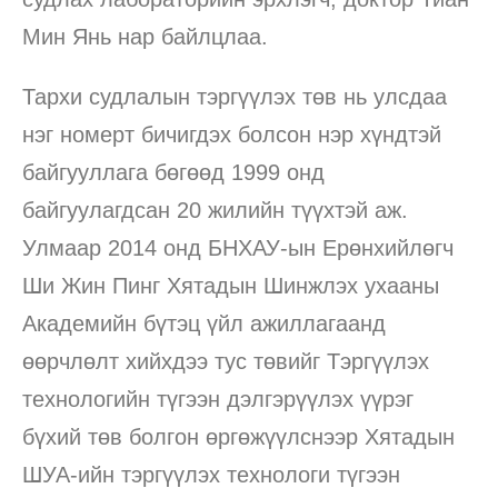
Мин Янь нар байлцлаа.
Тархи судлалын тэргүүлэх төв нь улсдаа
нэг номерт бичигдэх болсон нэр хүндтэй
байгууллага бөгөөд 1999 онд
байгуулагдсан 20 жилийн түүхтэй аж.
Улмаар 2014 онд БНХАУ-ын Ерөнхийлөгч
Ши Жин Пинг Хятадын Шинжлэх ухааны
Академийн бүтэц үйл ажиллагаанд
өөрчлөлт хийхдээ тус төвийг Тэргүүлэх
технологийн түгээн дэлгэрүүлэх үүрэг
бүхий төв болгон өргөжүүлснээр Хятадын
ШУА-ийн тэргүүлэх технологи түгээн