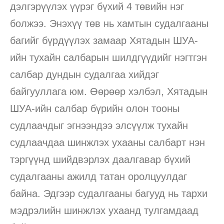
дэлгэрүүлэх үүрэг бүхий 4 төвийн нэг
болжээ. Энэхүү төв нь хамтын судалгааны
багийг бүрдүүлэх замаар Хятадын ШУА-
ийн тухайн салбарын шилдгүүдийг нэгтгэн
салбар дундын судалгаа хийдэг
байгууллага юм. Өөрөөр хэлбэл, Хятадын
ШУА-ийн салбар бүрийн олон тооны
судлаачдыг эгнээндээ элсүүлж тухайн
судлаачдаа шинжлэх ухааны салбарт нэн
тэргүүнд шийдвэрлэх даалгавар бүхий
судалгааны ажилд татан оролцуулдаг
байна. Эдгээр судалгааны багууд нь тархи
мэдрэлийн шинжлэх ухаанд тулгамдаад