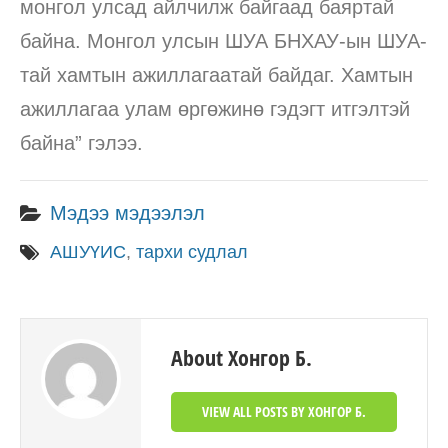
монгол улсад айлчилж байгаад баяртай
байна. Монгол улсын ШУА БНХАУ-ын ШУА-
тай хамтын ажиллагаатай байдаг. Хамтын
ажиллагаа улам өргөжинө гэдэгт итгэлтэй
байна” гэлээ.
Мэдээ мэдээлэл
АШУҮИС
,
тархи судлал
About Хонгор Б.
VIEW ALL POSTS BY ХОНГОР Б.