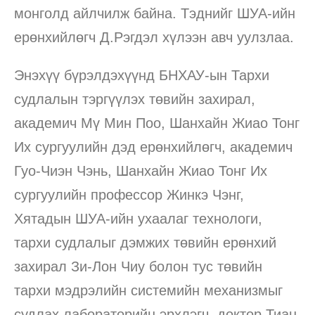
монголд айлчилж байна. Тэднийг ШУА-ийн
ерөнхийлөгч Д.Рэгдэл хүлээн авч уулзлаа.
Энэхүү бүрэлдэхүүнд БНХАУ-ын Тархи
cудлалын тэргүүлэх төвийн захирал,
академич Мү Мин Поо, Шанхайн Жиао Тонг
Их сургуулийн дэд ерөнхийлөгч, академич
Гуо-Чиэн Чэнь, Шанхайн Жиао Тонг Их
сургуулийн профессор Жинкэ Чэнг,
Хятадын ШУА-ийн ухаалаг технологи,
тархи судлалыг дэмжих төвийн ерөнхий
захирал Зи-Лон Чиу болон тус төвийн
тархи мэдрэлийн системийн механизмыг
судлах лабораторийн эрхлэгч, доктор Тиан