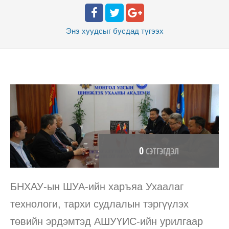
Энэ хуудсыг бусдад
түгээх
0
СЭТГЭГДЭЛ
БНХАУ-ын ШУА-ийн харъяа Ухаалаг
технологи, тархи судлалын тэргүүлэх
төвийн эрдэмтэд АШУҮИС-ийн урилгаар