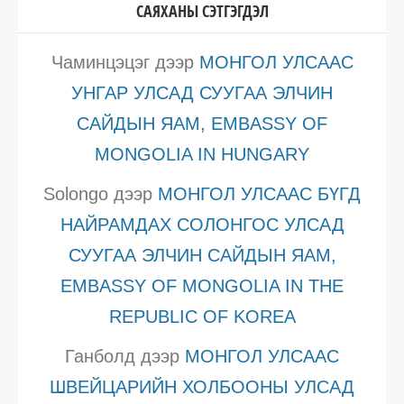
САЯХАНЫ СЭТГЭГДЭЛ
Чаминцэцэг
дээр
МОНГОЛ УЛСААС
УНГАР УЛСАД СУУГАА ЭЛЧИН
САЙДЫН ЯАМ, EMBASSY OF
MONGOLIA IN HUNGARY
Solongo
дээр
МОНГОЛ УЛСААС БҮГД
НАЙРАМДАХ СОЛОНГОС УЛСАД
СУУГАА ЭЛЧИН САЙДЫН ЯАМ,
EMBASSY OF MONGOLIA IN THE
REPUBLIC OF KOREA
Ганболд
дээр
МОНГОЛ УЛСААС
ШВЕЙЦАРИЙН ХОЛБООНЫ УЛСАД