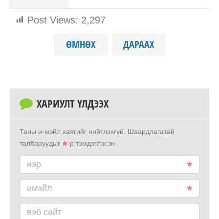
Post Views:
2,297
ӨМНӨХ
ДАРААХ
ХАРИУЛТ ҮЛДЭЭХ
Таны и-мэйл хаягийг нийтлэхгүй.
Шаардлагатай
талбаруудыг
-р тэмдэглэсэн
нэр
имэйл
вэб сайт