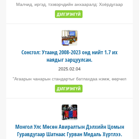
Малчид, иргэд, тээвэрчдийн анхааралд: Хоёрдугаар
ДЭЛГЭРЭНГҮЙ
Сонсгол: Утаанд 2008-2023 онд нийт 1.7 их
наядыг зарцуулсан.
2025.02.04
"Агаарын чанарын стандартыг батлахдаа нэмж, өөрчил
ДЭЛГЭРЭНГҮЙ
Монгол Улс Мөсөн Авиралтын Дэлхийн Цомын
Гуравдугаар Шатнаас Гурван Медаль Хүртлээ.