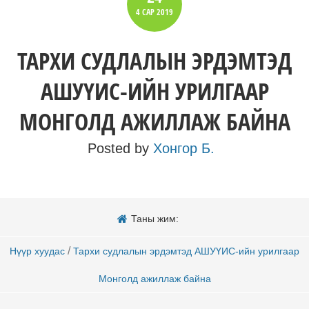
4 САР
2019
ТАРХИ СУДЛАЛЫН ЭРДЭМТЭД
АШУҮИС-ИЙН УРИЛГААР
МОНГОЛД АЖИЛЛАЖ БАЙНА
Posted by
Хонгор Б.
Таны жим:
/
Нүүр хуудас
Тархи судлалын эрдэмтэд АШУҮИС-ийн урилгаар
Монголд ажиллаж байна