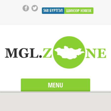
568
БҮРТГЭЛ
ШИНЭЭР НЭМЭХ
MENU