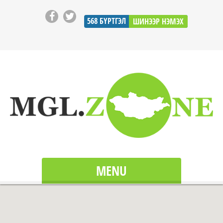
568
БҮРТГЭЛ
ШИНЭЭР НЭМЭХ
MENU