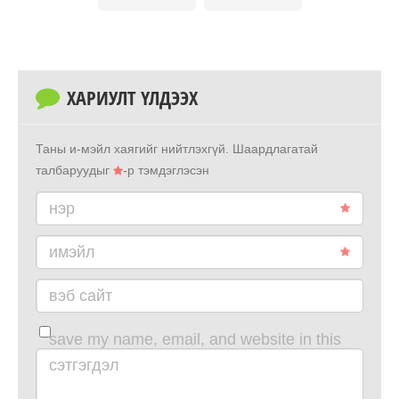
ХАРИУЛТ ҮЛДЭЭХ
Таны и-мэйл хаягийг нийтлэхгүй.
Шаардлагатай
талбаруудыг
-р тэмдэглэсэн
нэр
имэйл
вэб сайт
save my name, email, and website in this
browser for the next time i comment.
сэтгэгдэл