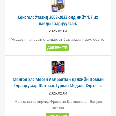
Сонсгол: Утаанд 2008-2023 онд нийт 1.7 их
наядыг зарцуулсан.
2025.02.04
"Агаарын чанарын стандартыг батлахдаа нэмж, өөрчил
ДЭЛГЭРЭНГҮЙ
Монгол Улс Мөсөн Авиралтын Дэлхийн Цомын
Гуравдугаар Шатнаас Гурван Медаль Хүртлээ.
2025.02.04
Монголын тамирчид Францын Шампань-ан-Вануаз
хотноо
ДЭЛГЭРЭНГҮЙ