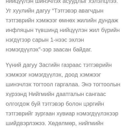
нийцүүлэн шинэчлэх асуудлыг хэлэлцлээ.
Уг хуулийн дагуу “Тэтгэвэр авагчдын
тэтгэврийн хэмжээг өмнөх жилийн дундаж
инфляцын түвшинд нийцүүлэн жил бүрийн
нэгдүгээр сарын 1-нээс эхлэн
нэмэгдүүлэх”-ээр заасан байдаг.
Үүний дагуу Засгийн газраас тэтгэврийн
хэмжээг нэмэгдүүлэх, доод хэмжээг
шинэчлэх тогтоол гаргалаа. Энэ тогтоолын
хүрээнд Нийгмийн даатгалын сангаас
олгогдож буй тэтгэвэр болон цэргийн
тэтгэврийг зургаан хувиар нэмэгдүүлэхээр
шийдвэрлэжээ. Хөдөлмөр, нийгмийн