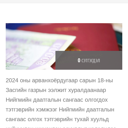
0
СЭТГЭГДЭЛ
2024 оны арванхоёрдугаар сарын 18-ны
Засгийн газрын ээлжит хуралдаанаар
Нийгмийн даатгалын сангаас олгогдох
тэтгэврийн хэмжээг Нийгмийн даатгалын
сангаас олгох тэтгэврийн тухай хуульд