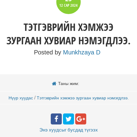
12 САР
2024
ТЭТГЭВРИЙН ХЭМЖЭЭ
ЗУРГААН ХУВИАР НЭМЭГДЛЭЭ.
Posted by
Munkhzaya D
Таны жим:
/
Нүүр хуудас
Тэтгэврийн хэмжээ зургаан хувиар нэмэгдлээ.
Энэ хуудсыг бусдад
түгээх