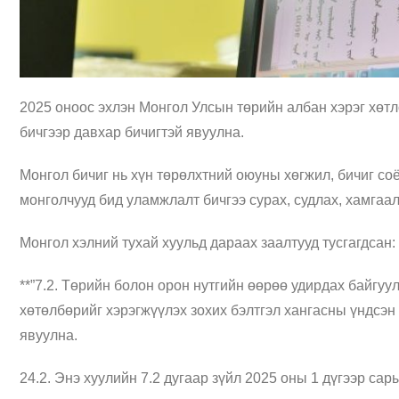
2025 оноос эхлэн Монгол Улсын төрийн албан хэрэг хөтл
бичгээр давхар бичигтэй явуулна.
Монгол бичиг нь хүн төрөлхтний оюуны хөгжил, бичиг со
монголчууд бид уламжлалт бичгээ сурах, судлах, хамгаал
Монгол хэлний тухай хуульд дараах заалтууд тусгагдсан:
**”7.2. Төрийн болон орон нутгийн өөрөө удирдах байгуул
хөтөлбөрийг хэрэгжүүлэх зохих бэлтгэл хангасны үндсэн
явуулна.
24.2. Энэ хуулийн 7.2 дугаар зүйл 2025 оны 1 дүгээр сар