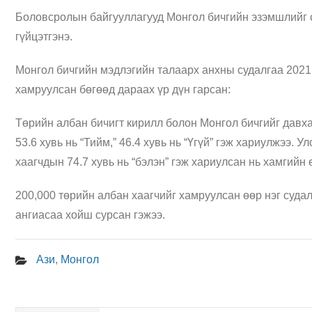
Боловсролын байгууллагууд Монгол бичгийн эзэмшлийг сэ
гүйцэтгэнэ.
Монгол бичгийн мэдлэгийн талаарх анхны судалгаа 2021 
хамруулсан бөгөөд дараах үр дүн гарсан:
Төрийн албан бичигт кирилл болон Монгол бичгийг давха
53.6 хувь нь “Тийм,” 46.4 хувь нь “Үгүй” гэж хариулжээ
хаагчдын 74.7 хувь нь “бэлэн” гэж хариулсан нь хамгийн 
200,000 төрийн албан хаагчийг хамруулсан өөр нэг судал
ангиасаа хойш сурсан гэжээ.
Ази
,
Монгол