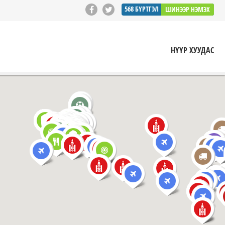
568
БҮРТГЭЛ
ШИНЭЭР НЭМЭХ
НҮҮР ХУУДАС