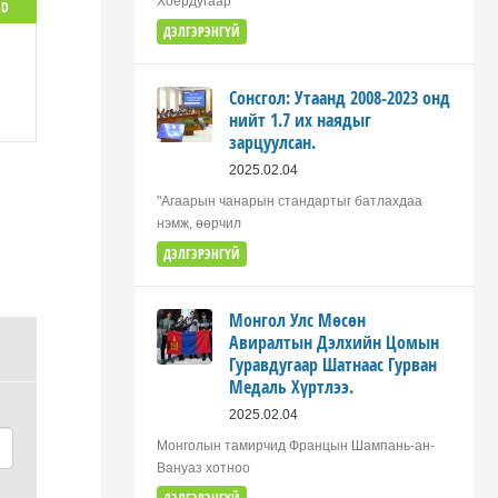
Хоёрдугаар
 D
ДЭЛГЭРЭНГҮЙ
Сонсгол: Утаанд 2008-2023 онд
нийт 1.7 их наядыг
зарцуулсан.
2025.02.04
"Агаарын чанарын стандартыг батлахдаа
нэмж, өөрчил
ДЭЛГЭРЭНГҮЙ
Монгол Улс Мөсөн
Авиралтын Дэлхийн Цомын
Гуравдугаар Шатнаас Гурван
Медаль Хүртлээ.
2025.02.04
Монголын тамирчид Францын Шампань-ан-
Вануаз хотноо