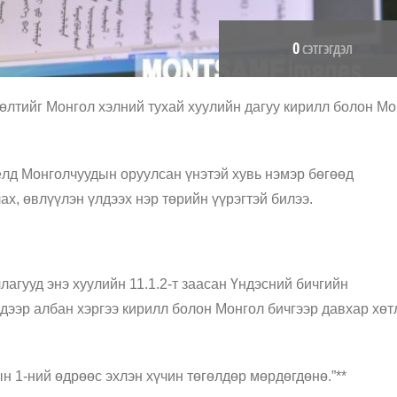
0
СЭТГЭГДЭЛ
өлтийг Монгол хэлний тухай хуулийн дагуу кирилл болон Мо
ёлд Монголчуудын оруулсан үнэтэй хувь нэмэр бөгөөд
ах, өвлүүлэн үлдээх нэр төрийн үүрэгтэй билээ.
лагууд энэ хуулийн 11.1.2-т заасан Үндэсний бичгийн
 дээр албан хэргээ кирилл болон Монгол бичгээр давхар хөт
ын 1-ний өдрөөс эхлэн хүчин төгөлдөр мөрдөгдөнө.”**