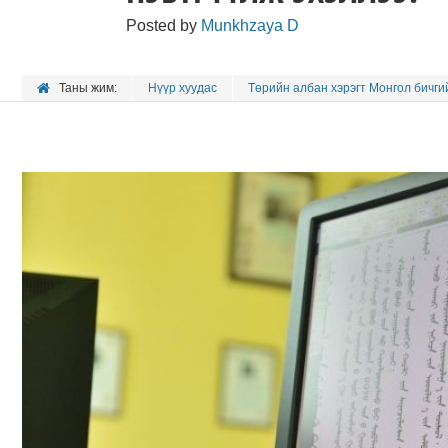
Posted by
Munkhzaya D
Таны жим:
Нүүр хуудас
Төрийн албан хэрэгт Монгол бичгий