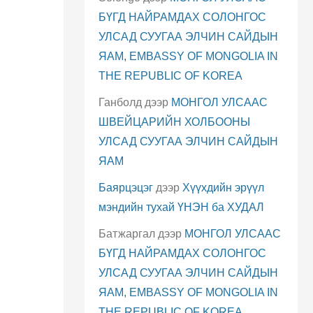
БҮГД НАЙРАМДАХ СОЛОНГОС
УЛСАД СУУГАА ЭЛЧИН САЙДЫН
ЯАМ, EMBASSY OF MONGOLIA IN
THE REPUBLIC OF KOREA
Ганболд
дээр
МОНГОЛ УЛСААС
ШВЕЙЦАРИЙН ХОЛБООНЫ
УЛСАД СУУГАА ЭЛЧИН САЙДЫН
ЯАМ
Баярцэцэг
дээр
Хүүхдийн эрүүл
мэндийн тухай ҮНЭН ба ХУДАЛ
Батжаргал
дээр
МОНГОЛ УЛСААС
БҮГД НАЙРАМДАХ СОЛОНГОС
УЛСАД СУУГАА ЭЛЧИН САЙДЫН
ЯАМ, EMBASSY OF MONGOLIA IN
THE REPUBLIC OF KOREA