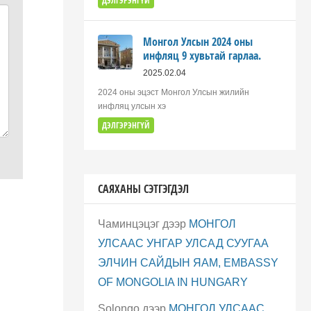
ДЭЛГЭРЭНГҮЙ
Монгол Улсын 2024 оны
инфляц 9 хувьтай гарлаа.
2025.02.04
2024 оны эцэст Монгол Улсын жилийн
инфляц улсын хэ
ДЭЛГЭРЭНГҮЙ
САЯХАНЫ СЭТГЭГДЭЛ
Чаминцэцэг
дээр
МОНГОЛ
УЛСААС УНГАР УЛСАД СУУГАА
ЭЛЧИН САЙДЫН ЯАМ, EMBASSY
OF MONGOLIA IN HUNGARY
Solongo
дээр
МОНГОЛ УЛСААС