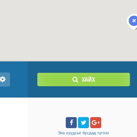
ХАЙХ
Энэ хуудсыг бусдад
түгээх