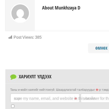
About Munkhzaya D
Post Views:
385
ӨМНӨХ
ХАРИУЛТ ҮЛДЭЭХ
Таны и-мэйл хаягийг нийтлэхгүй.
Шаардлагатай талбаруудыг
-р тэмд
нэр
save my name, email, and website in this browser for t
имэйл