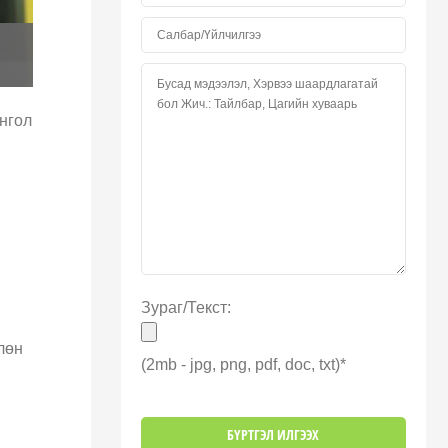
нгол
Зураг/Текст:
лөн
(2mb - jpg, png, pdf, doc, txt)*