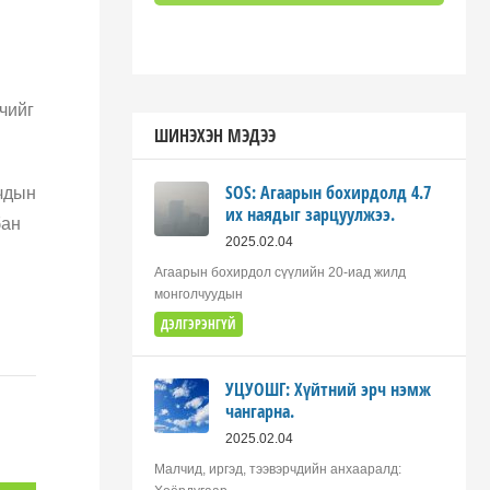
чийг
ШИНЭХЭН МЭДЭЭ
SOS: Агаарын бохирдолд 4.7
гчдын
их наядыг зарцуулжээ.
бан
2025.02.04
Агаарын бохирдол сүүлийн 20-иад жилд
монголчуудын
ДЭЛГЭРЭНГҮЙ
УЦУОШГ: Хүйтний эрч нэмж
чангарна.
2025.02.04
Малчид, иргэд, тээвэрчдийн анхааралд: