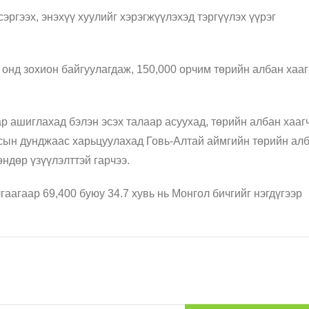
ргээх, энэхүү хуулийг хэрэгжүүлэхэд тэргүүлэх үүрэг
онд зохион байгуулагдаж, 150,000 орчим төрийн албан хааг
р ашиглахад бэлэн эсэх талаар асуухад, төрийн албан хаа
. Улсын дунджаас харьцуулахад Говь-Алтай аймгийн төрийн ал
өндөр үзүүлэлттэй гарчээ.
гаагаар 69,400 буюу 34.7 хувь нь Монгол бичгийг нэгдүгээр