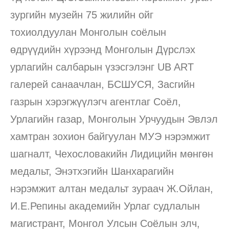
зургийн музейн 75 жилийн ойг
тохиолдуулан Монголын соёлын
өдрүүдийн хүрээнд Монголын Дүрслэх
урлагийн салбарын үзэсгэлэнг UB ART
галерей санаачлан, БСШУСЯ, Засгийн
газрын хэрэгжүүлэгч агентлаг Соёл,
Урлагийн газар, Монголын Урчуудын Эвлэл
хамтран зохион байгуулан МУЭ нэрэмжит
шагналт, Чехословакийн Лидицийн мөнгөн
медальт, Энэтхэгийн Шанхарагийн
нэрэмжит алтан медальт зураач Ж.Ойлан,
И.Е.Репины академийн Урлаг судлалын
магистрант, Монгол Улсын Соёлын элч,