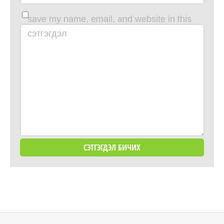
save my name, email, and website in this
browser for the next time i comment.
сэтгэгдэл