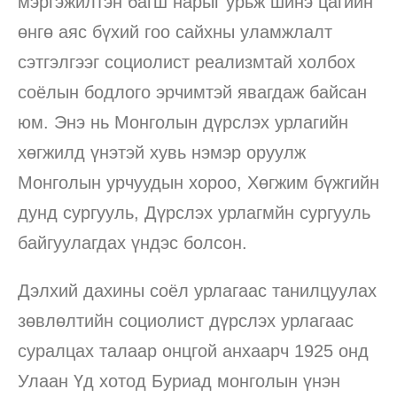
мэргэжилтэн багш нарыг урьж шинэ цагийн
өнгө аяс бүхий гоо сайхны уламжлалт
сэтгэлгээг социолист реализмтай холбох
соёлын бодлого эрчимтэй явагдаж байсан
юм. Энэ нь Монголын дүрслэх урлагийн
хөгжилд үнэтэй хувь нэмэр оруулж
Монголын урчуудын хороо, Хөгжим бүжгийн
дунд сургууль, Дүрслэх урлагмйн сургууль
байгуулагдах үндэс болсон.
Дэлхий дахины соёл урлагаас танилцуулах
зөвлөлтийн социолист дүрслэх урлагаас
суралцах талаар онцгой анхаарч 1925 онд
Улаан Үд хотод Буриад монголын үнэн