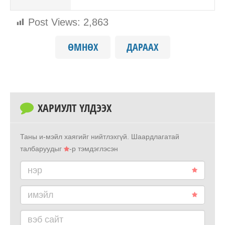
Post Views:
2,863
ӨМНӨХ
ДАРААХ
ХАРИУЛТ ҮЛДЭЭХ
Таны и-мэйл хаягийг нийтлэхгүй.
Шаардлагатай
талбаруудыг
-р тэмдэглэсэн
нэр
имэйл
вэб сайт