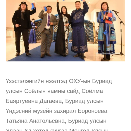
Үзэсгэлэнгийн нээлтэд ОХУ-ын Буриад
улсын Соёлын яамны сайд Соёлма
Баяртуевна Дагаева, Буриад улсын
Үндэсний музейн захирал Бороноева
Татьяна Анатольевна, Буриад улсын
Улаан-Үд хотод суугаа Монгол Улсын