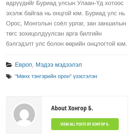
өдрүүдийг Буриад улсын Улаан-Үд хотоос
эхэлж байгаа нь онцгой юм. Буриад улс нь
Орос, Монголын соёл урлаг, зан заншилын
төгс зохицолдуулсан арга билгийн
бэлгэдэлт улс болон өөрийн онцлогтой юм.
Европ
,
Мэдээ мэдээлэл
"Мөнх тэнгэрийн орон" үзэсгэлэн
About Хонгор Б.
VIEW ALL POSTS BY ХОНГОР Б.