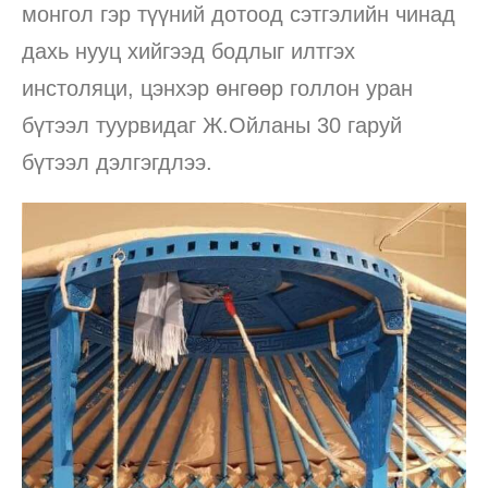
монгол гэр түүний дотоод сэтгэлийн чинад
дахь нууц хийгээд бодлыг илтгэх
инстоляци, цэнхэр өнгөөр голлон уран
бүтээл туурвидаг Ж.Ойланы 30 гаруй
бүтээл дэлгэгдлээ.