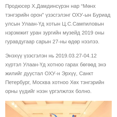
Продюсер Х.Дамдинсүрэн нар “Мөнх
тэнгэрийн орон” үзэсгэлэнг ОХУ-ын Буриад
улсын Улаан-Үд хотын Ц.С.Сампиловын
нэрэмжит уран зургийн музейд 2019 оны
гуравдугаар сарын 27-ны өдөр нээлээ.
Энэхүү үзэсгэлэн нь 2019.03.27-04.12
хүртэл Улаан-Үд хотноо гарах бөгөөд энэ
жилийг дуустал ОХУ-н Эрхүү, Санкт
Петербург, Москва хотноо Хөх тэнгэрийн
орны үүдийг нээн үргэлжлэх болно.