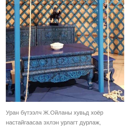
Уран бүтээлч Ж.Ойланы хувьд хоёр
настайгаасаа эхлэн урлагт дурлаж,