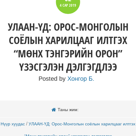
4 САР
2019
УЛААН-ҮД: ОРОС-МОНГОЛЫН
СОЁЛЫН ХАРИЛЦААГ ИЛТГЭХ
“МӨНХ ТЭНГЭРИЙН ОРОН”
ҮЗЭСГЭЛЭН ДЭЛГЭГДЛЭЭ
Posted by
Хонгор Б.
Таны жим:
/
Нүүр хуудас
УЛААН-ҮД: Орос-Монголын соёлын харилцааг илтгэх
“Мөнх тэнгэрийн орон” үзэсгэлэн дэлгэгдлээ