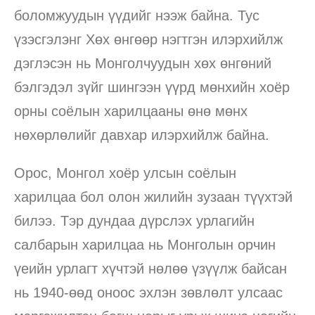
боломжуудын үүдийг нээж байна. Тус
үзэсгэлэнг Хөх өнгөөр нэгтгэн илэрхийлж
дэглэсэн нь Монголчуудын хөх өнгөний
бэлгэдэл зүйг шингээн үүрд мөнхийн хоёр
орны соёлын харилцааны өнө мөнх
нөхөрлөлийг давхар илэрхийлж байна.
Орос, Монгол хоёр улсын соёлын
харилцаа бол олон жилийн зузаан түүхтэй
билээ. Тэр дундаа дүрслэх урлагийн
салбарын харилцаа нь Монголын орчин
үеийн урлагт хүчтэй нөлөө үзүүлж байсан
нь 1940-өөд оноос эхлэн зөвлөлт улсаас