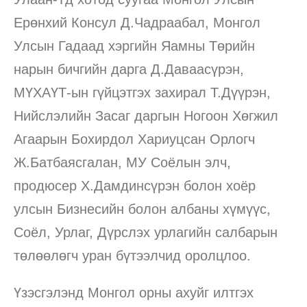
Ерөнхий Консул Д.Чадраабал, Монгол
Улсын Гадаад хэргийн Яамны Төрийн
нарын бичгийн дарга Д.Даваасүрэн,
МҮХАҮТ-ын гүйцэтгэх захирал Т.Дүүрэн,
Нийслэлийн Засаг даргын Ногоон Хөгжил
Агаарын Бохирдол Хариуцсан Орлогч
Ж.Батбаясгалан, МУ Соёлын элч,
продюсер Х.Дамдинсүрэн болон хоёр
улсын Бизнесийн болон албаны хүмүүс,
Соёл, Урлаг, Дүрслэх урлагийн салбарын
төлөөлөгч уран бүтээлчид оролцлоо.
Үзэсгэлэнд Монгол орны ахуйг илтгэх