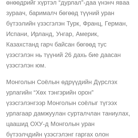
өнөөдрийг хүртэл “дурлал”-даа үнэнч яваа
зураач, барималч бөгөөд түүний уран
бүтээлийн үзэсгэлэн Турк, Франц, Герман,
Испани, Ирланд, Унгар, Америк,
Казахстанд гарч байсан бөгөөд тус
үзэсгэлэн нь түүний 26 дахь бие даасан
үзэсгэлэн юм.
Монголын Соёлын өдрүүдийн Дүрслэх
урлагийн “Хөх тэнгэрийн орон”
үзэсгэлэнгээр Монголын соёлыг түгээх
урлагаар дамжуулан сурталчлан таниулах,
цаашид ОХУ-д Монголын уран
бүтээлчдийн үзэсгэлэнг гаргах олон