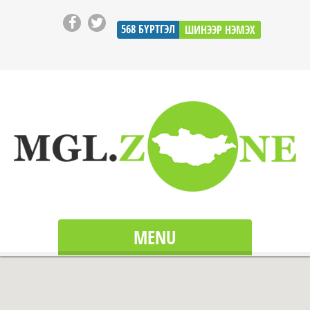
568
БҮРТГЭЛ
ШИНЭЭР НЭМЭХ
MENU