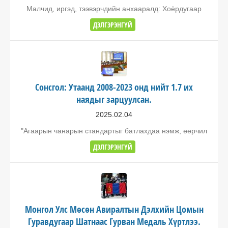
Малчид, иргэд, тээвэрчдийн анхааралд: Хоёрдугаар
ДЭЛГЭРЭНГҮЙ
Сонсгол: Утаанд 2008-2023 онд нийт 1.7 их
наядыг зарцуулсан.
2025.02.04
"Агаарын чанарын стандартыг батлахдаа нэмж, өөрчил
ДЭЛГЭРЭНГҮЙ
Монгол Улс Мөсөн Авиралтын Дэлхийн Цомын
Гуравдугаар Шатнаас Гурван Медаль Хүртлээ.