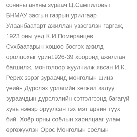
сонины анхны зураач Ц.Сампиловыг
БНМАУ засгын газрын урилгаар
Улаанбаатарт ажиллан үзэсгэлэн гаргаж,
1923 оны үед К.И.Померанцев
Сүхбаатарын хөшөө босгох ажилд
оролцохыг урин1926-39 хооронд ажиллан
багшилж, монголоор жуулчилж явсан И.К.
Рерих зэрэг зураачид монголын шинэ
үеийн Дүрслэх урлагийн хөгжил залуу
зураачдын дүрслэлийн сэтгэлгээнд багагүй
хувь нэмэр оруулсан гэх мэт арвин түүх
бий. Хоёр орны соёлын харилцааг улам
өргөжүүлэн Орос Монголын соёлын