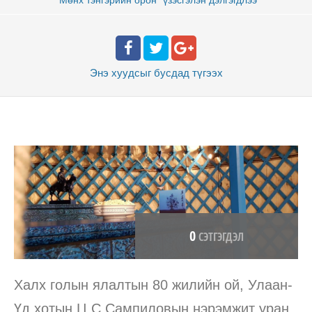
Энэ хуудсыг бусдад
түгээх
0
СЭТГЭГДЭЛ
Халх голын ялалтын 80 жилийн ой, Улаан-
Үд хотын Ц.С.Сампиловын нэрэмжит уран