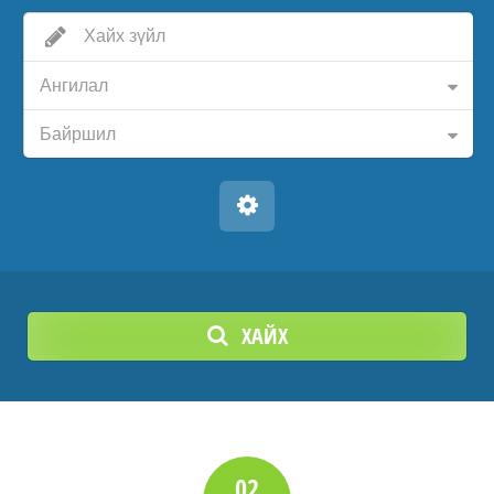
Ангилал
Байршил
ХАЙХ
02