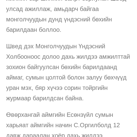
улсад ажиллаж, амьдарч байгаа
монголчуудын дунд үндэсний бөхийн
барилдаан боллоо.
Швед дэх Монголчуудын Үндэсний
Холбооноос долоо дахь жилдээ амжилттай
зохион байгуулсан бөхийн барилдаанд
аймаг, сумын цолтой болон залуу бөхчүүд
уран мэх, бяр хүчээ сорин тойргийн
журмаар барилдсан байна.
Өвөрхангай аймгийн Есөнзүйл сумын
харьяат аймгийн начин С.Оргилболд 12
давж дараалан хоёр дахь жилдээ