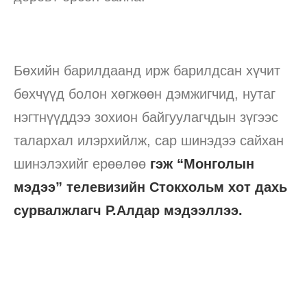
Бөхийн барилдаанд ирж барилдсан хүчит
бөхчүүд болон хөгжөөн дэмжигчид, нутаг
нэгтнүүддээ зохион байгуулагчдын зүгээс
талархал илэрхийлж, сар шинэдээ сайхан
шинэлэхийг ерөөлөө
гэж “Монголын
мэдээ” телевизийн Стокхольм хот дахь
сурвалжлагч Р.Алдар мэдээллээ.