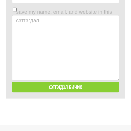
save my name, email, and website in this
browser for the next time i comment.
сэтгэгдэл