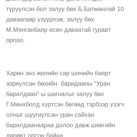
түрүүлсэн бол залуу бөх Б.Батманлай 10
даваагаар үзүүрлэж, залуу бөх
М.Мянганбаяр есөн даваатай гуравт
орлоо.
Харин энэ жилийн сар шинийн баярт
зориулсан бөхийн баридааны “Уран
барилдаан”-ы шагналыг залуу бөх
Г.Мөнхболд хүртсэн бөгөөд тэрбээр үзэгч
олныг шуугиулсан уран сайхан
барилдаанаараа долоо давж шөвгийн
дөрөвт орсон байна.