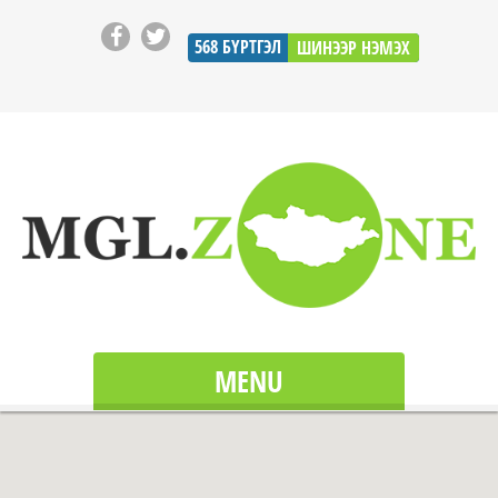
568
БҮРТГЭЛ
ШИНЭЭР НЭМЭХ
MENU