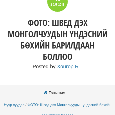
2 САР
2018
ФОТО: ШВЕД ДЭХ
МОНГОЛЧУУДЫН ҮНДЭСНИЙ
БӨХИЙН БАРИЛДААН
БОЛЛОО
Posted by
Хонгор Б.
Таны жим:
/
Нүүр хуудас
ФОТО: Швед дэх Монголчуудын үндэсний бөхийн
барилдаан боллоо