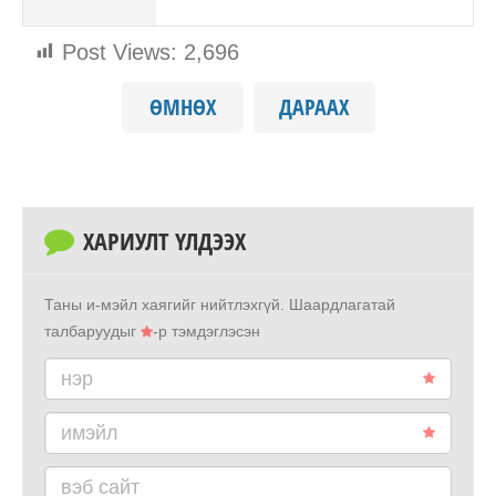
Post Views:
2,696
ӨМНӨХ
ДАРААХ
ХАРИУЛТ ҮЛДЭЭХ
Таны и-мэйл хаягийг нийтлэхгүй.
Шаардлагатай
талбаруудыг
-р тэмдэглэсэн
нэр
имэйл
вэб сайт