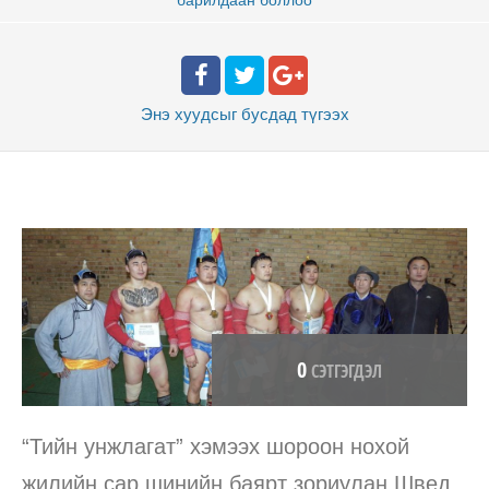
Энэ хуудсыг бусдад
түгээх
0
СЭТГЭГДЭЛ
“Тийн унжлагат” хэмээх шороон нохой
жилийн сар шинийн баярт зориулан Швед