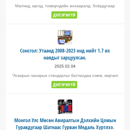
Малчид, иргэд, тээвэрчдийн анхааралд: Хоёрдугаар
ДЭЛГЭРЭНГҮЙ
Сонсгол: Утаанд 2008-2023 онд нийт 1.7 их
наядыг зарцуулсан.
2025.02.04
"Агаарын чанарын стандартыг батлахдаа нэмж, өөрчил
ДЭЛГЭРЭНГҮЙ
Монгол Улс Мөсөн Авиралтын Дэлхийн Цомын
Гуравдугаар Шатнаас Гурван Медаль Хүртлээ.