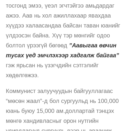
тосгонд эмээ, үеэл эгчтэйгээ амьдардаг
ажээ. Аав нь хол ажиллахаар явахдаа
хүүдээ халаасандаа байсан таван юанийг
үлдээсэн байна. Хүү тэр мөнгийг одоо
болтол үрээгүй бөгөөд
”Аавыгаа өвчин
тусах үед эмчлэхээр хадгалж байгаа”
гэж ярьсан нь үзэгчдийн сэтгэлийг
хөдөлгөжээ.
Коммунист залуучуудын байгууллагаас
“мөсөн жаал”-д бол сургуульд нь 100,000
юань буюу 15,000 ам.доллартай тэнцэх
мөнгө хандивласныг орон нутгийн
удирдлагууд сургууль дээр нь аваачиж