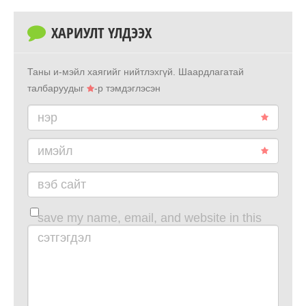
ХАРИУЛТ ҮЛДЭЭХ
Таны и-мэйл хаягийг нийтлэхгүй.
Шаардлагатай
талбаруудыг
-р тэмдэглэсэн
нэр
имэйл
вэб сайт
save my name, email, and website in this
browser for the next time i comment.
сэтгэгдэл