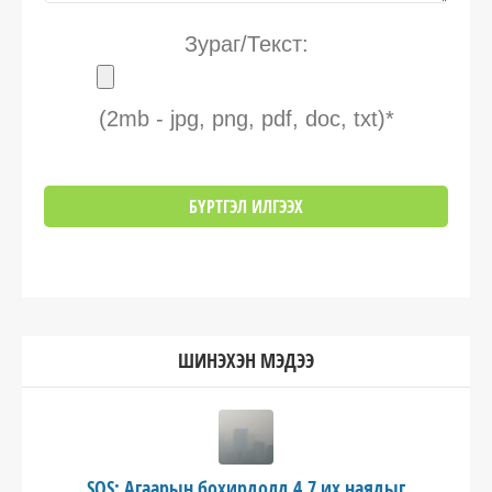
Зураг/Текст:
(2mb - jpg, png, pdf, doc, txt)*
ШИНЭХЭН МЭДЭЭ
SOS: Агаарын бохирдолд 4.7 их наядыг