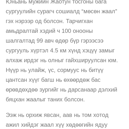
Юньань мужийн Жаотун тосгоны бага
сургуулийн сурагч сошиалд “мөсөн жаал”
гэх нэрээр од болсон. Тарчигхан
амьдралтай хэдий ч 100 онооны
шалгалтад 99 авч өдөр бүр гэрээсээ
сургууль хүртэл 4.5 км хүнд хэцүү замыг
алхаж ирдэг нь олныг гайхшируулсан юм.
Нүүр нь улайж, үс, сормуус нь битүү
цантсан хүүг багш нь өхөөрдөж бас
өрөвдөхдөө зургийг нь дарсанаар дэлхий
бяцхан жаалыг таних болсон.
Ээж нь орхиж явсан, аав нь том хотод
ажил хийдэг жаал хүү хөдөөгийн ядуу