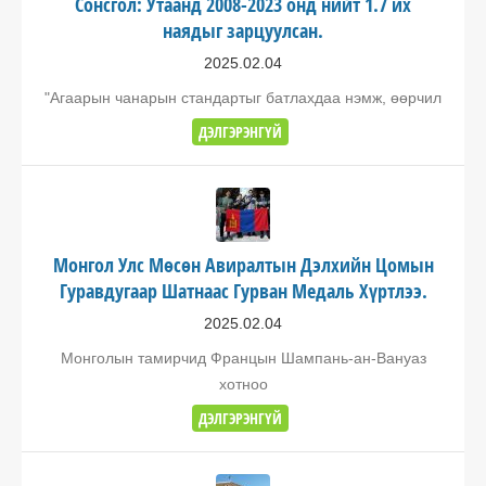
Сонсгол: Утаанд 2008-2023 онд нийт 1.7 их
наядыг зарцуулсан.
2025.02.04
"Агаарын чанарын стандартыг батлахдаа нэмж, өөрчил
ДЭЛГЭРЭНГҮЙ
Монгол Улс Мөсөн Авиралтын Дэлхийн Цомын
Гуравдугаар Шатнаас Гурван Медаль Хүртлээ.
2025.02.04
Монголын тамирчид Францын Шампань-ан-Вануаз
хотноо
ДЭЛГЭРЭНГҮЙ