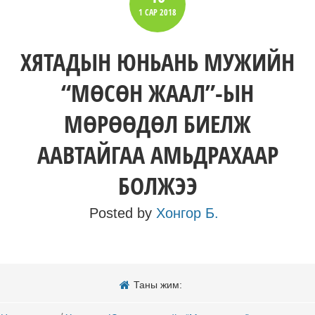
1 САР
2018
ХЯТАДЫН ЮНЬАНЬ МУЖИЙН
“МӨСӨН ЖААЛ”-ЫН
МӨРӨӨДӨЛ БИЕЛЖ
ААВТАЙГАА АМЬДРАХААР
БОЛЖЭЭ
Posted by
Хонгор Б.
Таны жим: