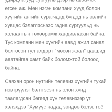
өгсөн аж. Мөн нэгэн компани хүүд болон
хүүгийн ангийн сурагчдад бүгдэд нь өвлийн
хувцас бэлэглэснээс гадна сургуульд нь
халаалтын төхөөрөмж хандивласан байна.
Тус компани мөн хүүгийн аавд ажил санал
болгосон тул алдарт ”мөсөн жаал” цаашид
аавтайгаа хамт байх боломжтой болоод
байна.
Саяхан орон нутгийн телевиз хүүгийн тухай
нэвтрүүлэг бэлтгэсэн нь олон хүнд
таалагдсан бөгөөд хүү телевизээр үг
хэлэхдээ “Хүмүүс надад зөндөө бэлэг, гоё