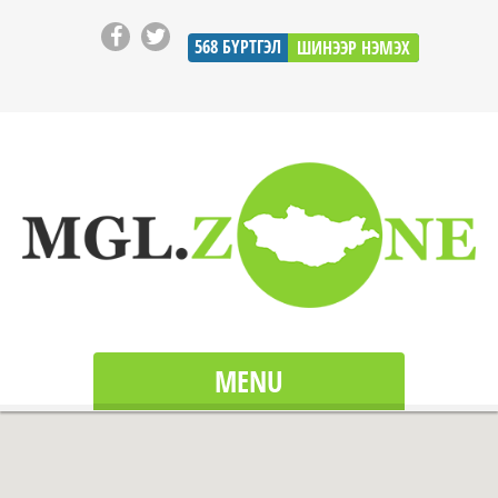
568
БҮРТГЭЛ
ШИНЭЭР НЭМЭХ
MENU