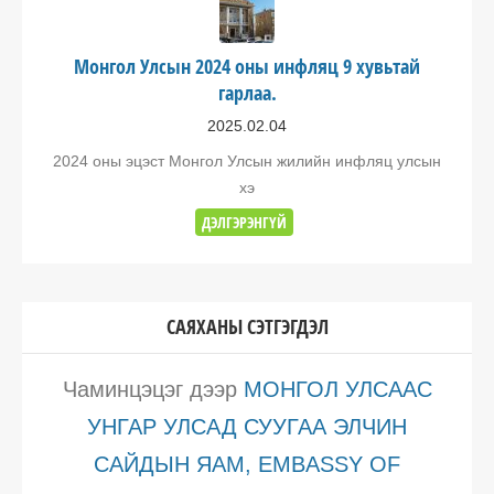
Монгол Улсын 2024 оны инфляц 9 хувьтай
гарлаа.
2025.02.04
2024 оны эцэст Монгол Улсын жилийн инфляц улсын
хэ
ДЭЛГЭРЭНГҮЙ
САЯХАНЫ СЭТГЭГДЭЛ
Чаминцэцэг
дээр
МОНГОЛ УЛСААС
УНГАР УЛСАД СУУГАА ЭЛЧИН
САЙДЫН ЯАМ, EMBASSY OF