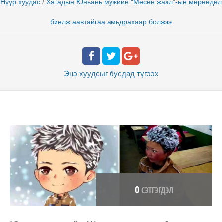
/
Нүүр хуудас
Хятадын Юньань мужийн “Мөсөн жаал”-ын мөрөөдөл
биелж аавтайгаа амьдрахаар болжээ
Энэ хуудсыг бусдад
түгээх
0
СЭТГЭГДЭЛ