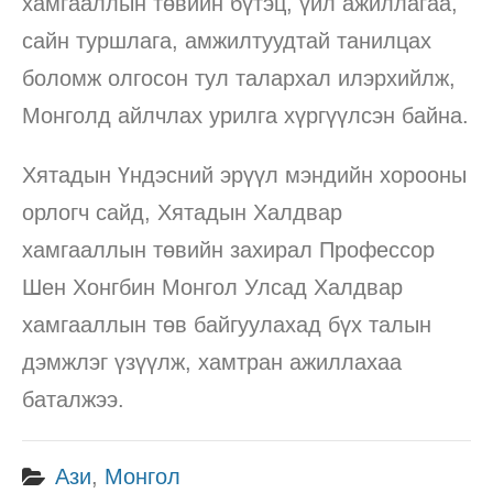
хамгааллын төвийн бүтэц, үйл ажиллагаа,
сайн туршлага, амжилтуудтай танилцах
боломж олгосон тул талархал илэрхийлж,
Монголд айлчлах урилга хүргүүлсэн байна.
Хятадын Үндэсний эрүүл мэндийн хорооны
орлогч сайд, Хятадын Халдвар
хамгааллын төвийн захирал Профессор
Шен Хонгбин Монгол Улсад Халдвар
хамгааллын төв байгуулахад бүх талын
дэмжлэг үзүүлж, хамтран ажиллахаа
баталжээ.
Ази
,
Монгол