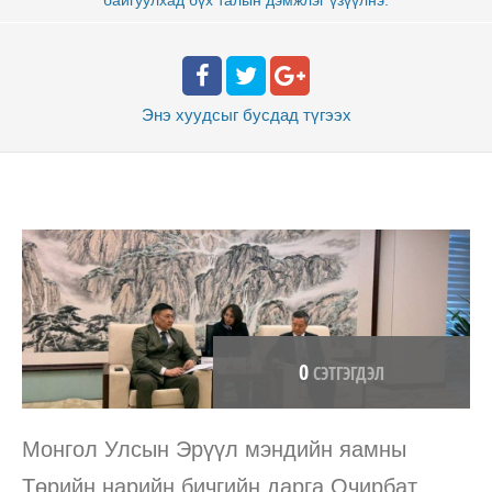
Энэ хуудсыг бусдад
түгээх
0
СЭТГЭГДЭЛ
Монгол Улсын Эрүүл мэндийн яамны
Төрийн нарийн бичгийн дарга Очирбат