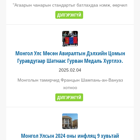
"Агаарын чанарын стандартыг батлахдаа нэмж, өөрчил
ДЭЛГЭРЭНГҮЙ
Монгол Улс Мөсөн Авиралтын Дэлхийн Цомын
Гуравдугаар Шатнаас Гурван Медаль Хүртлээ.
2025.02.04
Монголын тамирчид Францын Шампань-ан-Вануаз
хотноо
ДЭЛГЭРЭНГҮЙ
Монгол Улсын 2024 оны инфляц 9 хувьтай