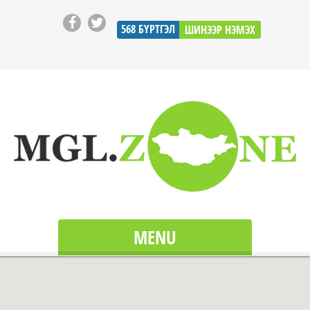
568
БҮРТГЭЛ
ШИНЭЭР НЭМЭХ
MENU