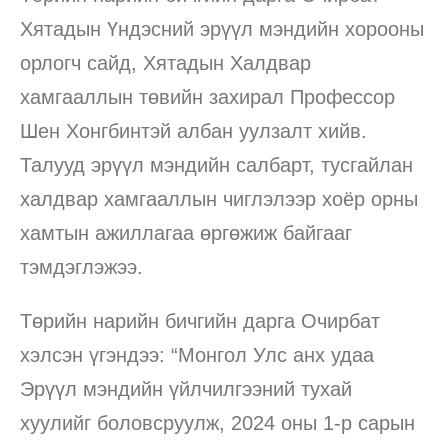
Хятадын Үндэсний эрүүл мэндийн хорооны
орлогч сайд, Хятадын Халдвар
хамгааллын төвийн захирал Профессор
Шен Хонгбинтэй албан уулзалт хийв.
Талууд эрүүл мэндийн салбарт, тусгайлан
халдвар хамгааллын чиглэлээр хоёр орны
хамтын ажиллагаа өргөжиж байгааг
тэмдэглэжээ.
Төрийн нарийн бичгийн дарга Очирбат
хэлсэн үгэндээ: “Монгол Улс анх удаа
Эрүүл мэндийн үйлчилгээний тухай
хуулийг боловсруулж, 2024 оны 1-р сарын