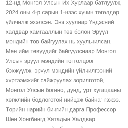
12-нд Монгол Улсын Их Хурлаар батлуулж,
2024 оны 4-р сарын 1-нээс хүчин төгөлдөр
үйлчилж эхэлсэн. Энэ хуулиар Үндэсний
халдвар хамгааллын төв болон Эрүүл
мэндийн төв байгуулах нь хуульчилсан.
Мөн ийм төвүүдийг байгуулснаар Монгол
Улсын эрүүл мэндийн тогтолцоог
бэхжүүлж, эрүүл мэндийн үйлчилгээний
хүртээмжийг сайжруулах зорилготой,
Монгол Улсын богино, дунд, урт хугацааны
хөгжлийн бодлоготой нийцэж байна” гэжээ.
Төрийн нарийн бичгийн дарга Профессор
Шен Хонгбингд Хятадын Халдвар