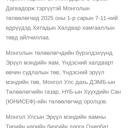
Дагвадорж тэргүүтэй Монголын
төлөөлөгчид 2025 оны 1-р сарын 7-11-ний
өдрүүдэд Хятадын Халдвар хамгааллын
төвд айлчиллаа.
Монголын төлөөлөгчдийн бүрэлдэхүүнд
Эрүүл мэндийн яам, Үндэсний халдварт
өвчин судлалын төв, Үндэсний эрүүл
мэндийн төв, Монгол Улс дахь ДЭМБ-ын
Төлөөлөгчийн газар, НҮБ-ын Хүүхдийн Сан
(ЮНИСЕФ)-ийн төлөөлөгчид оролцов.
Монгол Улсын Эрүүл мэндийн яамны
Төрийн нарийн бичгийн дарга Очирбат