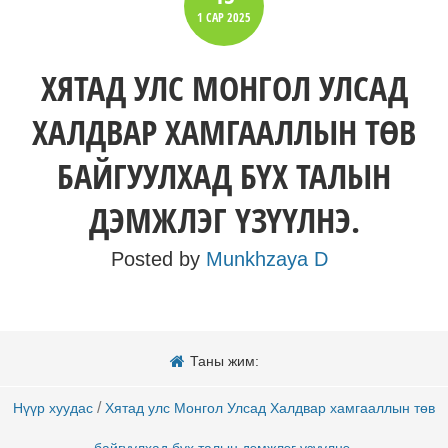
1 САР
2025
ХЯТАД УЛС МОНГОЛ УЛСАД
ХАЛДВАР ХАМГААЛЛЫН ТӨВ
БАЙГУУЛХАД БҮХ ТАЛЫН
ДЭМЖЛЭГ ҮЗҮҮЛНЭ.
Posted by
Munkhzaya D
Таны жим:
/
Нүүр хуудас
Хятад улс Монгол Улсад Халдвар хамгааллын төв
байгуулхад бүх талын дэмжлэг үзүүлнэ.