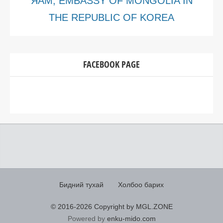
ЯАМ, EMBASSY OF MONGOLIA IN
THE REPUBLIC OF KOREA
FACEBOOK PAGE
Бидний тухай
Холбоо барих
© 2016-
2026 Copyright by MGL.ZONE
Powered by
enku-mido.com