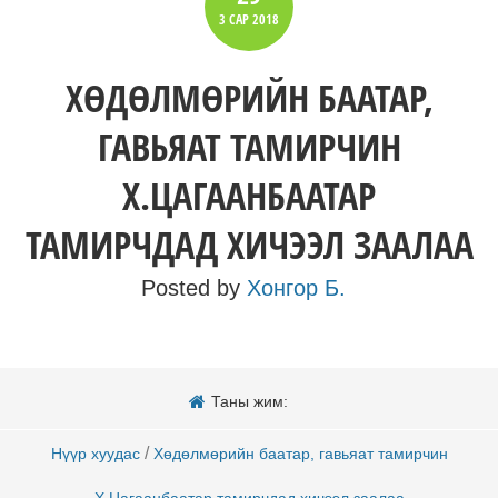
3 САР
2018
ХӨДӨЛМӨРИЙН БААТАР,
ГАВЬЯАТ ТАМИРЧИН
Х.ЦАГААНБААТАР
ТАМИРЧДАД ХИЧЭЭЛ ЗААЛАА
Posted by
Хонгор Б.
Таны жим:
/
Нүүр хуудас
Хөдөлмөрийн баатар, гавьяат тамирчин
Х.Цагаанбаатар тамирчдад хичээл заалаа