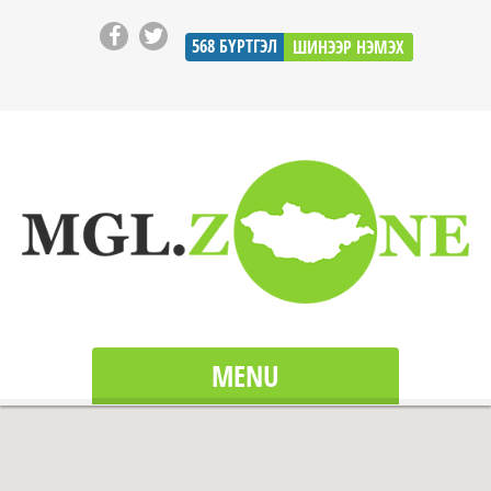
568
БҮРТГЭЛ
ШИНЭЭР НЭМЭХ
MENU