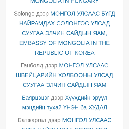
MONGOLIA IN HUNGARY
Solongo
дээр
МОНГОЛ УЛСААС БҮГД
НАЙРАМДАХ СОЛОНГОС УЛСАД
СУУГАА ЭЛЧИН САЙДЫН ЯАМ,
EMBASSY OF MONGOLIA IN THE
REPUBLIC OF KOREA
Ганболд
дээр
МОНГОЛ УЛСААС
ШВЕЙЦАРИЙН ХОЛБООНЫ УЛСАД
СУУГАА ЭЛЧИН САЙДЫН ЯАМ
Баярцэцэг
дээр
Хүүхдийн эрүүл
мэндийн тухай ҮНЭН ба ХУДАЛ
Батжаргал
дээр
МОНГОЛ УЛСААС