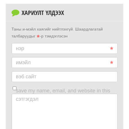
ХАРИУЛТ ҮЛДЭЭХ
Таны и-мэйл хаягийг нийтлэхгүй.
Шаардлагатай
талбаруудыг
-р тэмдэглэсэн
нэр
имэйл
вэб сайт
save my name, email, and website in this
browser for the next time i comment.
сэтгэгдэл