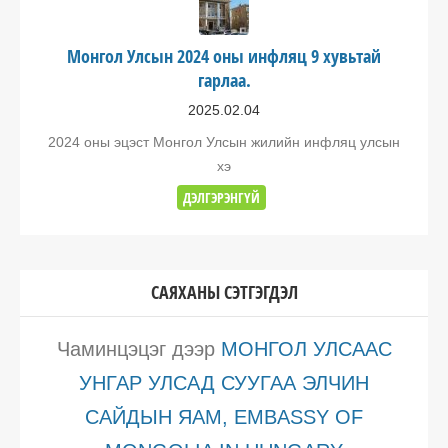
Монгол Улсын 2024 оны инфляц 9 хувьтай
гарлаа.
2025.02.04
2024 оны эцэст Монгол Улсын жилийн инфляц улсын
хэ
ДЭЛГЭРЭНГҮЙ
САЯХАНЫ СЭТГЭГДЭЛ
Чаминцэцэг
дээр
МОНГОЛ УЛСААС
УНГАР УЛСАД СУУГАА ЭЛЧИН
САЙДЫН ЯАМ, EMBASSY OF