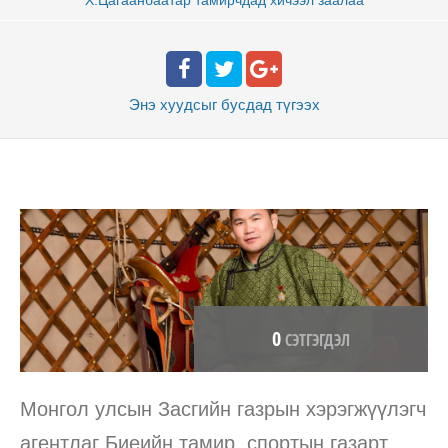
Энэ хуудсыг бусдад
түгээх
0
СЭТГЭГДЭЛ
Монгол улсын Засгийн газрын хэрэгжүүлэгч
агентлаг Биеийн тамир, спортын газарт