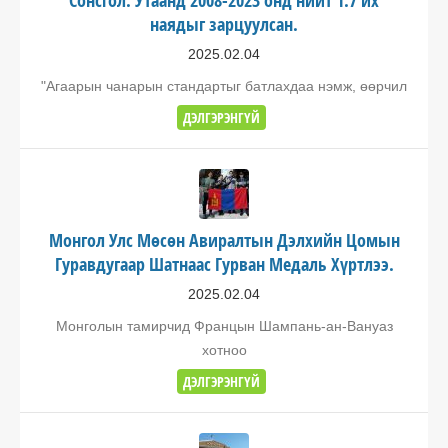
Сонсгол: Утаанд 2008-2023 онд нийт 1.7 их
наядыг зарцуулсан.
2025.02.04
"Агаарын чанарын стандартыг батлахдаа нэмж, өөрчил
ДЭЛГЭРЭНГҮЙ
Монгол Улс Мөсөн Авиралтын Дэлхийн Цомын
Гуравдугаар Шатнаас Гурван Медаль Хүртлээ.
2025.02.04
Монголын тамирчид Францын Шампань-ан-Вануаз
хотноо
ДЭЛГЭРЭНГҮЙ