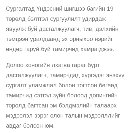
Сургалтад Үндэсний шигшээ багийн 19
төрөлд бэлтгэл сургуулилт удирдаж
явуулж буй дасгалжуулагч, тив, дэлхийн
тэмцээн уралдаанд эх орныхоо нэрийг
өндөр гаруй буй тамирчид хамрагджээ.
Долоо хоногийн лхагва гараг бүрт
дасгалжуулагч, тамирчдад хүргэдэг энэхүү
сургалт уламжлал болон тогтсон бөгөөд
тамирчид сэтгэл зүйн болоод допингийн
төрөлд багтсан эм бэлдмэлийн талаарх
мэдээлэл зэрэг олон талын мэдээлллийг
авдаг болсон юм.