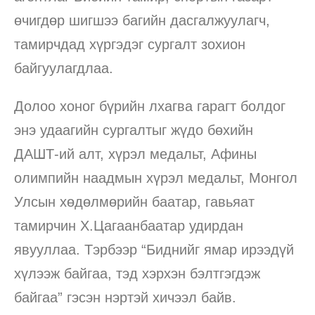
өчигдөр шигшээ багийн дасгалжуулагч,
тамирчдад хүргэдэг сургалт зохион
байгуулагдлаа.
Долоо хоног бүрийн лхагва гарагт болдог
энэ удаагийн сургалтыг жүдо бөхийн
ДАШТ-ий алт, хүрэл медальт, Афины
олимпийн наадмын хүрэл медальт, Монгол
Улсын хөдөлмөрийн баатар, гавьяат
тамирчин Х.Цагаанбаатар удирдан
явууллаа. Тэрбээр “Биднийг ямар ирээдүй
хүлээж байгаа, тэд хэрхэн бэлтгэгдэж
байгаа” гэсэн нэртэй хичээл байв.