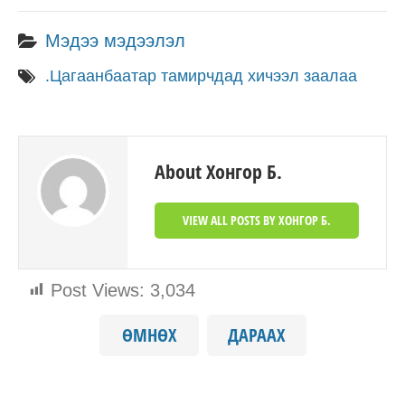
Мэдээ мэдээлэл
.Цагаанбаатар тамирчдад хичээл заалаа
About Хонгор Б.
VIEW ALL POSTS BY ХОНГОР Б.
Post Views:
3,034
ӨМНӨХ
ДАРААХ