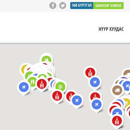
568
БҮРТГЭЛ
ШИНЭЭР НЭМЭХ
НҮҮР ХУУДАС