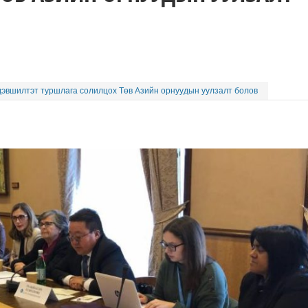
дэвшилтэт туршлага солилцох Төв Азийн орнуудын уулзалт болов