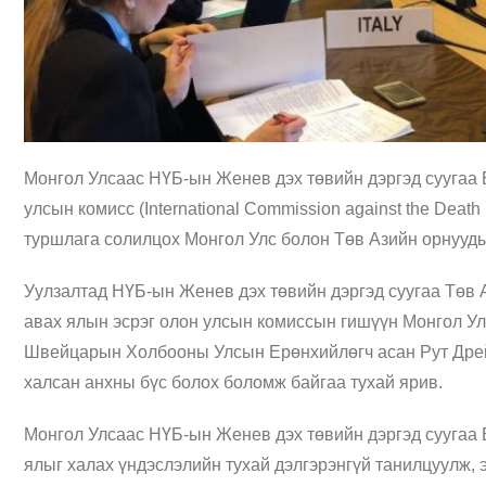
Монгол Улсаас НҮБ-ын Женев дэх төвийн дэргэд суугаа 
улсын комисс (International Commission against the Deat
туршлага солилцох Монгол Улс болон Төв Азийн орнууды
Уулзалтад НҮБ-ын Женев дэх төвийн дэргэд суугаа Төв 
авах ялын эсрэг олон улсын комиссын гишүүн Монгол У
Швейцарын Холбооны Улсын Ерөнхийлөгч асан Рут Дрей
халсан анхны бүс болох боломж байгаа тухай ярив.
Монгол Улсаас НҮБ-ын Женев дэх төвийн дэргэд суугаа 
ялыг халах үндэслэлийн тухай дэлгэрэнгүй танилцуулж, 