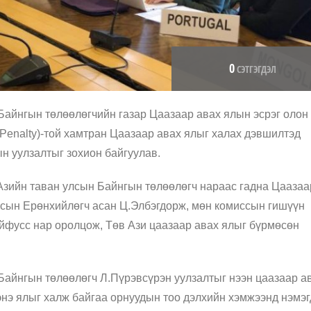
0
СЭТГЭГДЭЛ
Байнгын төлөөлөгчийн газар Цаазаар авах ялын эсрэг олон
h Penalty)-той хамтран Цаазаар авах ялыг халах дэвшилтэд
н уулзалтыг зохион байгуулав.
Азийн таван улсын Байнгын төлөөлөгч нараас гадна Цаазаа
лсын Ерөнхийлөгч асан Ц.Элбэгдорж, мөн комиссын гишүүн
фусс нар оролцож, Төв Ази цаазаар авах ялыг бүрмөсөн
Байнгын төлөөлөгч Л.Пүрэвсүрэн уулзалтыг нээн цаазаар а
энэ ялыг халж байгаа орнуудын тоо дэлхийн хэмжээнд нэмэ