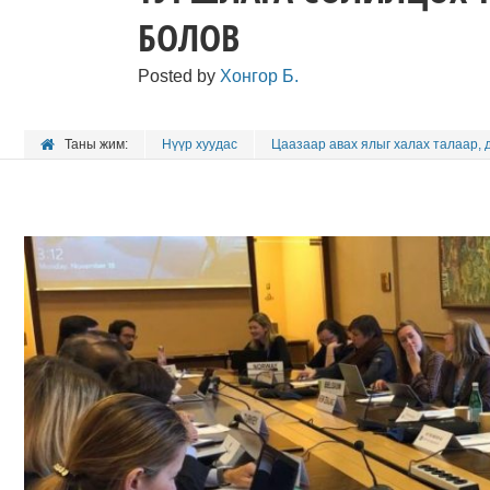
БОЛОВ
Posted by
Хонгор Б.
Таны жим:
Нүүр хуудас
Цаазаар авах ялыг халах талаар, 