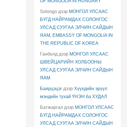
OF MONGOLIA IN HUNGARY
Solongo
дээр
МОНГОЛ УЛСААС
БҮГД НАЙРАМДАХ СОЛОНГОС
УЛСАД СУУГАА ЭЛЧИН САЙДЫН
ЯАМ, EMBASSY OF MONGOLIA IN
THE REPUBLIC OF KOREA
Ганболд
дээр
МОНГОЛ УЛСААС
ШВЕЙЦАРИЙН ХОЛБООНЫ
УЛСАД СУУГАА ЭЛЧИН САЙДЫН
ЯАМ
Баярцэцэг
дээр
Хүүхдийн эрүүл
мэндийн тухай ҮНЭН ба ХУДАЛ
Батжаргал
дээр
МОНГОЛ УЛСААС
БҮГД НАЙРАМДАХ СОЛОНГОС
УЛСАД СУУГАА ЭЛЧИН САЙДЫН