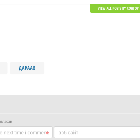
VIEW ALL POSTS BY ХОНГОР 
ДАРААХ
эглэсэн
he next time i comment.
вэб сайт