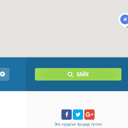
ХАЙХ
Энэ хуудсыг бусдад
түгээх