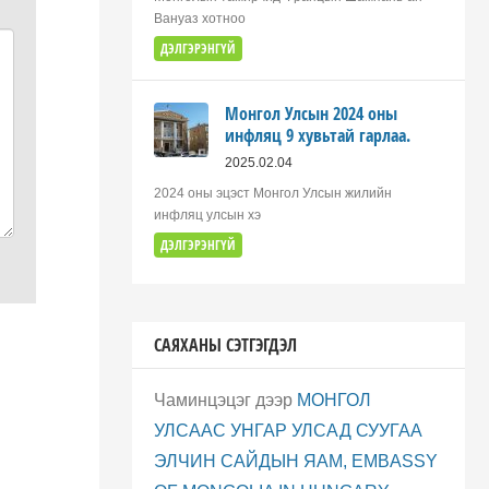
Вануаз хотноо
ДЭЛГЭРЭНГҮЙ
Монгол Улсын 2024 оны
инфляц 9 хувьтай гарлаа.
2025.02.04
2024 оны эцэст Монгол Улсын жилийн
инфляц улсын хэ
ДЭЛГЭРЭНГҮЙ
САЯХАНЫ СЭТГЭГДЭЛ
Чаминцэцэг
дээр
МОНГОЛ
УЛСААС УНГАР УЛСАД СУУГАА
ЭЛЧИН САЙДЫН ЯАМ, EMBASSY