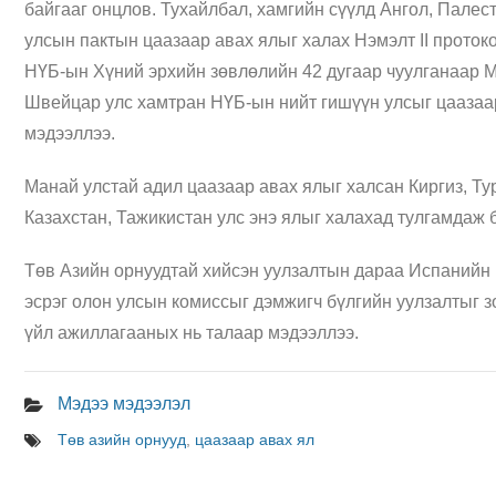
байгааг онцлов. Тухайлбал, хамгийн сүүлд Ангол, Палес
улсын пактын цаазаар авах ялыг халах Нэмэлт II протоко
НҮБ-ын Хүний эрхийн зөвлөлийн 42 дугаар чуулганаар Мо
Швейцар улс хамтран НҮБ-ын нийт гишүүн улсыг цаазаар
мэдээллээ.
Манай улстай адил цаазаар авах ялыг халсан Киргиз, Ту
Казахстан, Тажикистан улс энэ ялыг халахад тулгамдаж 
Төв Азийн орнуудтай хийсэн уулзалтын дараа Испанийн
эсрэг олон улсын комиссыг дэмжигч бүлгийн уулзалтыг 
үйл ажиллагааных нь талаар мэдээллээ.
Мэдээ мэдээлэл
Төв азийн орнууд
,
цаазаар авах ял