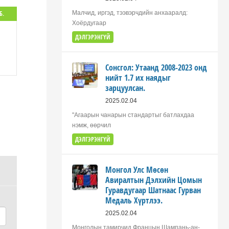
Б.
Малчид, иргэд, тээвэрчдийн анхааралд:
Хоёрдугаар
ДЭЛГЭРЭНГҮЙ
Сонсгол: Утаанд 2008-2023 онд
нийт 1.7 их наядыг
зарцуулсан.
2025.02.04
"Агаарын чанарын стандартыг батлахдаа
нэмж, өөрчил
ДЭЛГЭРЭНГҮЙ
Монгол Улс Мөсөн
Авиралтын Дэлхийн Цомын
Гуравдугаар Шатнаас Гурван
Медаль Хүртлээ.
2025.02.04
Монголын тамирчид Францын Шампань-ан-