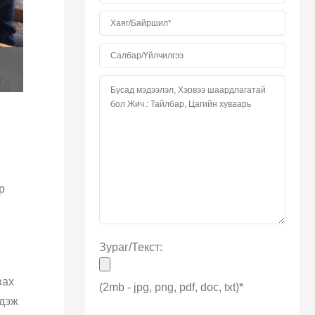
р
Зураг/Текст:
вах
(2mb - jpg, png, pdf, doc, txt)*
гдэж