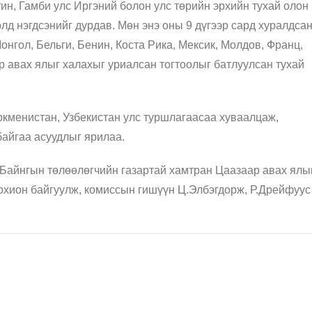
тин, Гамби улс Иргэний болон улс төрийн эрхийн тухай олон
лд нэгдсэнийг дурдав. Мөн энэ оны 9 дүгээр сард хуралдса
нгол, Бельги, Бенин, Коста Рика, Мексик, Молдов, Франц,
 авах ялыг халахыг уриалсан тогтоолыг батлуулсан тухай
ркменистан, Узбекистан улс туршлагаасаа хуваалцаж,
байгаа асуудлыг ярилаа.
 Байнгын төлөөлөгчийн газартай хамтран Цаазаар авах ялы
зохион байгуулж, комиссын гишүүн Ц.Элбэгдорж, Р.Дрейфуус