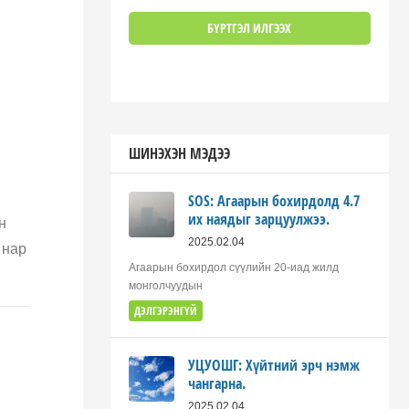
н
ШИНЭХЭН МЭДЭЭ
SOS: Агаарын бохирдолд 4.7
их наядыг зарцуулжээ.
н
2025.02.04
 нар
Агаарын бохирдол сүүлийн 20-иад жилд
монголчуудын
ДЭЛГЭРЭНГҮЙ
УЦУОШГ: Хүйтний эрч нэмж
чангарна.
2025.02.04