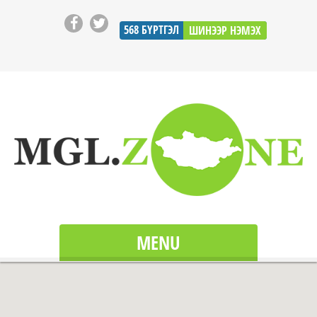
568
БҮРТГЭЛ
ШИНЭЭР НЭМЭХ
MENU