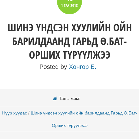
1 САР
2018
ШИНЭ ҮНДСЭН ХУУЛИЙН ОЙН
БАРИЛДААНД ГАРЬД Ө.БАТ-
ОРШИХ ТҮРҮҮЛЖЭЭ
Posted by
Хонгор Б.
Таны жим:
/
Нүүр хуудас
Шинэ үндсэн хуулийн ойн барилдаанд Гарьд Ө.Бат-
Орших түрүүлжээ