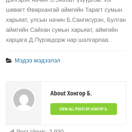
шөвөгт Өвөрхангай аймгийн Тарагт сумын
харьяат, улсын начин Б.Сангисүрэн, Булган
аймгийн Сайхан сумын харьяат, аймгийн
харцага Д.Пүрэвдорж нар шалгарлаа.
Мэдээ мэдээлэл
About Хонгор Б.
VIEW ALL POSTS BY ХОНГОР Б.
Post Views:
2,930