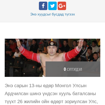
Энэ хуудсыг бусдад
түгээх
0
СЭТГЭГДЭЛ
Энэ сарын 13-ны өдөр Монгол Улсын
Ардчилсан шинэ үндсэн хууль баталсаны
түүхт 26 жилийн ойн өдөрт зориулсан Улс,