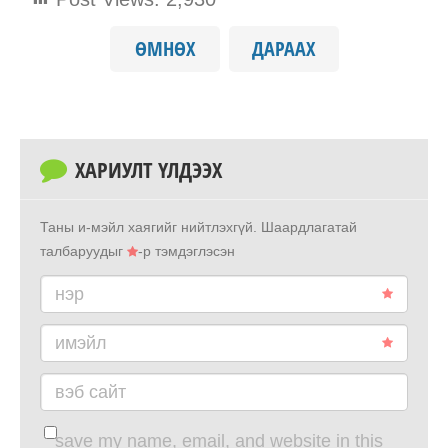
ӨМНӨХ
ДАРААХ
ХАРИУЛТ ҮЛДЭЭХ
Таны и-мэйл хаягийг нийтлэхгүй.
Шаардлагатай
талбаруудыг
-р тэмдэглэсэн
нэр
имэйл
вэб сайт
save my name, email, and website in this