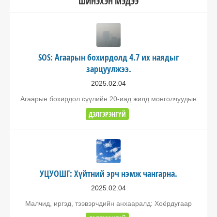
ШИНЭХЭН МЭДЭЭ
SOS: Агаарын бохирдолд 4.7 их наядыг
зарцуулжээ.
2025.02.04
Агаарын бохирдол сүүлийн 20-иад жилд монголчуудын
ДЭЛГЭРЭНГҮЙ
УЦУОШГ: Хүйтний эрч нэмж чангарна.
2025.02.04
Малчид, иргэд, тээвэрчдийн анхааралд: Хоёрдугаар