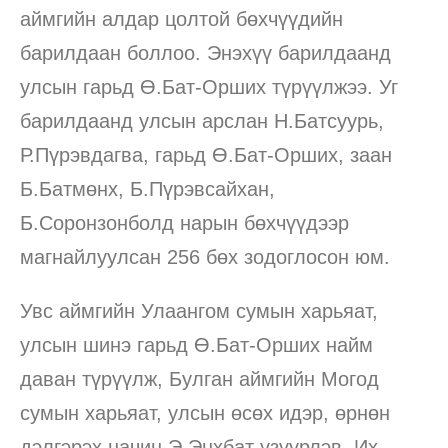
аймгийн алдар цолтой бөхчүүдийн
барилдаан боллоо. Энэхүү барилдаанд
улсын гарьд Ө.Бат-Орших түрүүлжээ. Уг
барилдаанд улсын арслан Н.Батсуурь,
Р.Пүрэвдагва, гарьд Ө.Бат-Орших, заан
Б.Батмөнх, Б.Пүрэвсайхан,
Б.Соронзонболд нарын бөхчүүдээр
магнайлуулсан 256 бөх зодоглосон юм.
Увс аймгийн Улаангом сумын харьяат,
улсын шинэ гарьд Ө.Бат-Орших найм
даван түрүүлж, Булган аймгийн Могод
сумын харьяат, улсын өсөх идэр, өрнөн
дэлгэрэх начин Э.Энхбат үзүүрлэв. Их