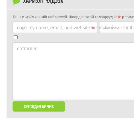
ХАРИУЛТ ҮЛДЭЭХ
Таны и-мэйл хаягийг нийтлэхгүй.
Шаардлагатай талбаруудыг
-р тэмд
нэр
save my name, email, and website in this browser for t
имэйл
сэтгэгдэл