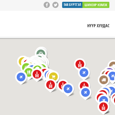
568
БҮРТГЭЛ
ШИНЭЭР НЭМЭХ
НҮҮР ХУУДАС