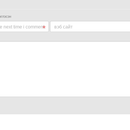
эглэсэн
he next time i comment.
вэб сайт