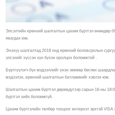
Элсэлтийн ерөнхий шалгалтын цахим бүртгэл өнөөдөр 09
явагдах юм.
Энэхүү шалгалтад 2018 онд ерөнхий боловсролын сургуу
элсэхийг хүссэн хүн бүхэн оролцох боломжтой .
Бүртгүүлэгч бүх мэдээллийг үнэн зөвөөр бөглөх шаардла
мэдээлэх, ерөнхий шалгалтын батламжийг хэвлэх юм.
Шалгалтын цахим бүртгэл дөрөвдүгээр сарын 16-ны 18:00
бүртгэл хийх боломжгүй.
Цахим бүртгэлийн төлбөр тооцоог интернэт эрхтэй VIS