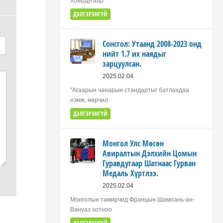
Хоёрдугаар
ДЭЛГЭРЭНГҮЙ
Сонсгол: Утаанд 2008-2023 онд
нийт 1.7 их наядыг
зарцуулсан.
2025.02.04
"Агаарын чанарын стандартыг батлахдаа
нэмж, өөрчил
ДЭЛГЭРЭНГҮЙ
Монгол Улс Мөсөн
Авиралтын Дэлхийн Цомын
Гуравдугаар Шатнаас Гурван
Медаль Хүртлээ.
2025.02.04
Монголын тамирчид Францын Шампань-ан-
Вануаз хотноо