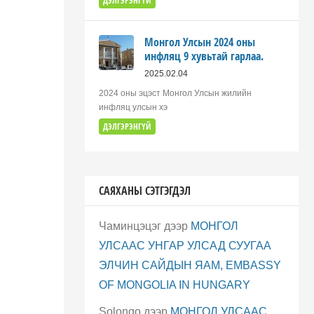
ДЭЛГЭРЭНГҮЙ
Монгол Улсын 2024 оны
инфляц 9 хувьтай гарлаа.
2025.02.04
2024 оны эцэст Монгол Улсын жилийн
инфляц улсын хэ
ДЭЛГЭРЭНГҮЙ
САЯХАНЫ СЭТГЭГДЭЛ
Чаминцэцэг
дээр
МОНГОЛ
УЛСААС УНГАР УЛСАД СУУГАА
ЭЛЧИН САЙДЫН ЯАМ, EMBASSY
OF MONGOLIA IN HUNGARY
Solongo
дээр
МОНГОЛ УЛСААС