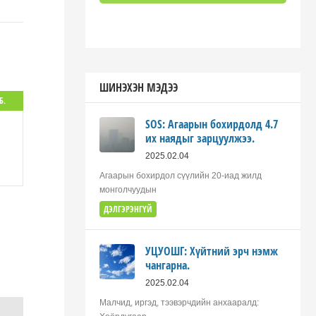
ШИНЭХЭН МЭДЭЭ
Б.
SOS: Агаарын бохирдолд 4.7
их наядыг зарцуулжээ.
2025.02.04
Агаарын бохирдол сүүлийн 20-иад жилд
монголчуудын
ДЭЛГЭРЭНГҮЙ
УЦУОШГ: Хүйтний эрч нэмж
чангарна.
2025.02.04
Малчид, иргэд, тээвэрчдийн анхааралд: