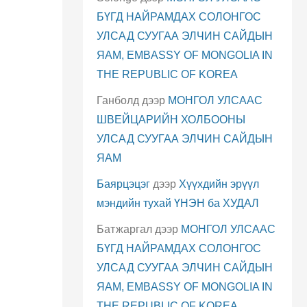
БҮГД НАЙРАМДАХ СОЛОНГОС
УЛСАД СУУГАА ЭЛЧИН САЙДЫН
ЯАМ, EMBASSY OF MONGOLIA IN
THE REPUBLIC OF KOREA
Ганболд
дээр
МОНГОЛ УЛСААС
ШВЕЙЦАРИЙН ХОЛБООНЫ
УЛСАД СУУГАА ЭЛЧИН САЙДЫН
ЯАМ
Баярцэцэг
дээр
Хүүхдийн эрүүл
мэндийн тухай ҮНЭН ба ХУДАЛ
Батжаргал
дээр
МОНГОЛ УЛСААС
БҮГД НАЙРАМДАХ СОЛОНГОС
УЛСАД СУУГАА ЭЛЧИН САЙДЫН
ЯАМ, EMBASSY OF MONGOLIA IN
THE REPUBLIC OF KOREA