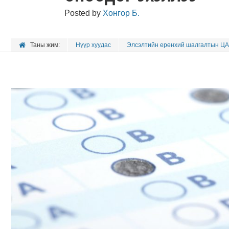
Posted by
Хонгор Б.
Таны жим:
Нүүр хуудас
Элсэлтийн ерөнхий шалгалтын Ц