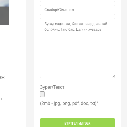
гэж
Зураг/Текст:
т
(2mb - jpg, png, pdf, doc, txt)*