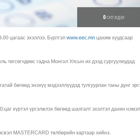
0
СЭТГЭГДЭЛ
.00 цагаас эхэллээ. Бүртгэл
www.eec.mn
цахим хуудсаар
ль төгсөгчдөөс гадна Монгол Улсын их дээд сургуулиудад
гатай бөгөөд энэхүү мэдээллүүдэд тулгуурлан таны дүнг эр
:цаг хүртэл үргэлжлэх бөгөөд шалгалт эхэлтэл дахин нэмэл
A эсвэл MASTERCARD төлбөрийн картаар хийнэ.