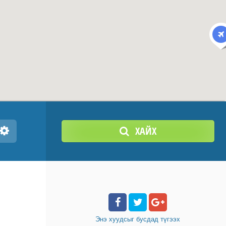
ХАЙХ
Энэ хуудсыг бусдад
түгээх