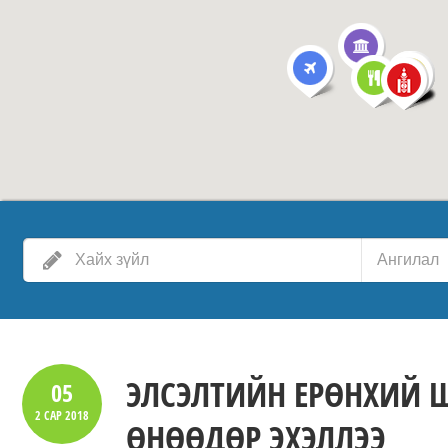
Ангилал
ЭЛСЭЛТИЙН ЕРӨНХИЙ 
05
2 САР
2018
ӨНӨӨДӨР ЭХЭЛЛЭЭ