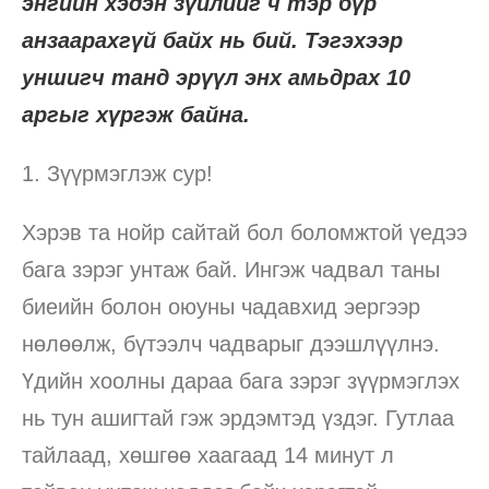
энгийн хэдэн зүйлийг ч тэр бүр
анзаарахгүй байх нь бий. Тэгэхээр
уншигч танд эрүүл энх амьдрах 10
аргыг хүргэж байна.
1. Зүүрмэглэж сур!
Хэрэв та нойр сайтай бол боломжтой үедээ
бага зэрэг унтаж бай. Ингэж чадвал таны
биеийн болон оюуны чадавхид эергээр
нөлөөлж, бүтээлч чадварыг дээшлүүлнэ.
Үдийн хоолны дараа бага зэрэг зүүрмэглэх
нь тун ашигтай гэж эрдэмтэд үздэг. Гутлаа
тайлаад, хөшгөө хаагаад 14 минут л