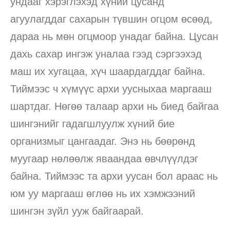
ундааг хэрэглэхэд хүний цусанд
агуулагддаг сахарын түвшин огцом өсөөд,
дараа нь мөн огцмоор унадаг байна. Цусан
дахь сахар ингэж уналаа гээд сэргээхэд
маш их хугацаа, хүч шаардагддаг байна.
Тиймээс ч хүмүүс архи уусныхаа маргааш
шартдаг. Нөгөө талаар архи нь биед байгаа
шингэнийг гадагшлуулж хүний бие
организмыг цангаадаг. Энэ нь бөөрөнд
муугаар нөлөөлж яваандаа өвчлүүлдэг
байна. Тиймээс та архи уусан бол араас нь
юм уу маргааш өглөө нь их хэмжээний
шингэн зүйл ууж байгаарай.