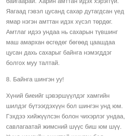
байгаарай. Харин амттан идэх хэрэггүй.
Яагаад гэвэл цусанд сахар дутагдсан үед
ямар нэгэн амттан идэх хүсэл төрдөг.
Амтлаг идээ ундаа нь сахарын түвшинг
маш амархан өсгөдөг бөгөөд цаашдаа
цусан дахь сахарыг байнга нэмэгддэг
болгох муу талтай.
8. Байнга шингэн уу!
Хүний биеийг цэвэршүүлдэг хамгийн
шилдэг бүтээгдэхүүн бол шингэн унд юм.
Гэхдээ хийжүүлсэн болон чихэрлэг ундаа,
савлагаатай жимсний шүүс биш юм шүү.