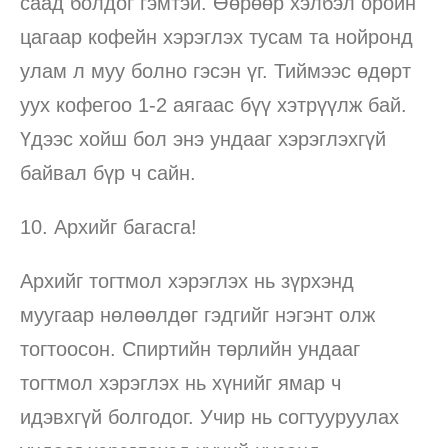
саад болдог гэмтэй. Өөрөөр хэлбэл оройн
цагаар кофейн хэрэглэх тусам та нойронд
улам л муу болно гэсэн үг. Тиймээс өдөрт
уух кофегоо 1-2 аягаас бүү хэтрүүлж бай.
Үдээс хойш бол энэ ундааг хэрэглэхгүй
байвал бүр ч сайн.
10. Архийг багасга!
Архийг тогтмол хэрэглэх нь зүрхэнд
муугаар нөлөөлдөг гэдгийг нэгэнт олж
тогтоосон. Спиртийн төрлийн ундааг
тогтмол хэрэглэх нь хүнийг ямар ч
идэвхгүй болгодог. Учир нь согтууруулах