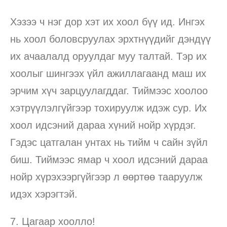
Хэзээ ч нэг дор хэт их хоол бүү ид. Ингэх
нь хоол боловсруулах эрхтнүүдийг дэндүү
их ачаалалд оруулдаг муу талтай. Тэр их
хоолыг шингээх үйл ажиллагаанд маш их
эрчим хүч зарцуулагддаг. Тиймээс хоолоо
хэтрүүлэлгүйгээр тохируулж идэж сур. Их
хоол идсэний дараа хүний нойр хүрдэг.
Гэдэс цатгалан унтах нь тийм ч сайн зүйл
биш. Тиймээс ямар ч хоол идсэний дараа
нойр хүрэхээргүйгээр л өөртөө тааруулж
идэх хэрэгтэй.
7. Цагаар хоолло!