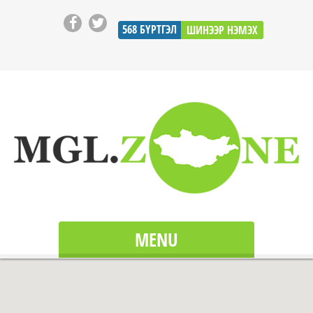
568
БҮРТГЭЛ
ШИНЭЭР НЭМЭХ
MENU