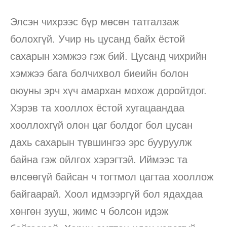
Элсэн чихрээс бүр мөсөн татгалзаж
болохгүй. Учир нь цусанд байх ёстой
сахарын хэмжээ гэж бий. Цусанд чихрийн
хэмжээ бага болчихвол биеийн болон
оюуны эрч хүч амархан мохож доройтдог.
Хэрэв та хооллох ёстой хугацаандаа
хооллохгүй олон цаг болдог бол цусан
дахь сахарын түвшингээ эрс бууруулж
байна гэж ойлгох хэрэгтэй. Иймээс та
өлсөөгүй байсан ч тогтмол цагтаа хооллож
байгаарай. Хоол идмээргүй бол ядахдаа
хөнгөн зууш, жимс ч болсон идэж