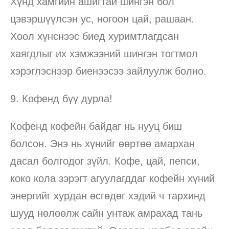
Хүнд хамгийн ашигтай шингэн бол
цэвэршүүлсэн ус, ногоон цай, рашаан.
Хоол хүнснээс биед хуримтлагдсан
хаягдлыг их хэмжээний шингэн тогтмол
хэрэглэснээр биенээсээ зайлуулж болно.
9. Кофенд бүү дурла!
Кофенд кофейн байдаг нь нууц биш
болсон. Энэ нь хүнийг өөртөө амархан
дасал болгодог зүйл. Кофе, цай, пепси,
коко кола зэрэгт агуулагддаг кофейн хүний
энергийг хурдан өсгөдөг хэдий ч тархинд
шууд нөлөөлж сайн унтаж амрахад тань