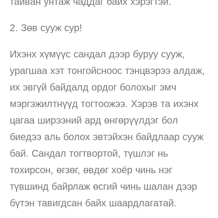
тайван унтаж чаддаг байх хэрэгтэй.
2. Зөв сууж сур!
Ихэнх хүмүүс сандал дээр буруу сууж,
урагшаа хэт тонгойсноос тэнцвэрээ алдаж,
их эвгүй байдалд ордог болохыг эмч
мэргэжилтнүүд тогтоожээ. Хэрэв та ихэнх
цагаа ширээний ард өнгөрүүлдэг бол
биедээ аль болох эвтэйхэн байдлаар сууж
бай. Сандал тогтвортой, түшлэг нь
тохирсон, өгзөг, өвдөг хоёр чинь нэг
түвшинд байрлаж өсгий чинь шалан дээр
бүтэн тавигдсан байх шаардлагатай.