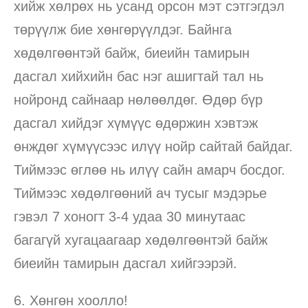
хийж хөлрөх нь усанд орсон мэт сэтгэгдэл
төрүүлж бие хөнгөрүүлдэг. Байнга
хөдөлгөөнтэй байж, биеийн тамирын
дасгал хийхийн бас нэг ашигтай тал нь
нойронд сайнаар нөлөөлдөг. Өдөр бүр
дасгал хийдэг хүмүүс өдөржин хэвтэж
өнждөг хүмүүсээс илүү нойр сайтай байдаг.
Тиймээс өглөө нь илүү сайн амарч босдог.
Тиймээс хөдөлгөөний ач тусыг мэдэрье
гэвэл 7 хоногт 3-4 удаа 30 минутаас
багагүй хугацаагаар хөдөлгөөнтэй байж
биеийн тамирын дасгал хийгээрэй.
6. Хөнгөн хоолло!