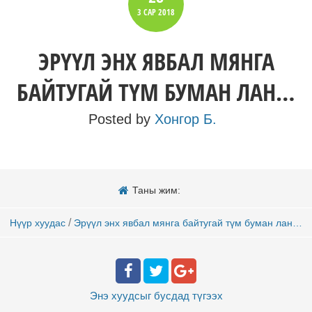
3 САР
2018
ЭРҮҮЛ ЭНХ ЯВБАЛ МЯНГА
БАЙТУГАЙ ТҮМ БУМАН ЛАН…
Posted by
Хонгор Б.
Таны жим:
/
Нүүр хуудас
Эрүүл энх явбал мянга байтугай түм буман лан…
Энэ хуудсыг бусдад
түгээх