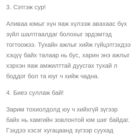
3. Сэтгэж сур!
Аливаа юмыг хүн яаж хүлээж авахаас бүх
зүйл шалтгаалдаг болохыг эрдэмтэд
тогтоожээ. Тухайн ажлыг хийж гүйцэтгэхдээ
хэцүү байх талаар нь бус, харин энэ ажлыг
хэрхэн яаж амжилттай дуусгах тухай л
боддог бол та юуг ч хийж чадна.
4. Биеэ суллаж бай!
Зарим тохиолдолд юу ч хийхгүй зүгээр
байх нь хамгийн зовлонтой юм шиг байдаг.
Гэхдээ хэсэг хугацаанд зүгээр суухад