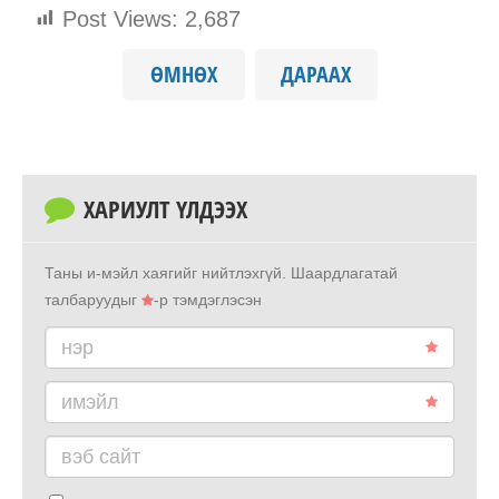
Post Views:
2,687
ӨМНӨХ
ДАРААХ
ХАРИУЛТ ҮЛДЭЭХ
Таны и-мэйл хаягийг нийтлэхгүй.
Шаардлагатай
талбаруудыг
-р тэмдэглэсэн
нэр
имэйл
вэб сайт