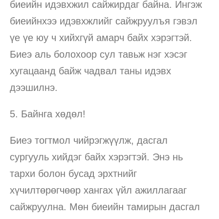
биеийн идэвхжил сайжирдаг байна. Ингэж
биеийнхээ идэвхжлийг сайжруулъя гэвэл
үе үе юу ч хийхгүй амарч байх хэрэгтэй.
Биеэ аль болохоор сул тавьж нэг хэсэг
хугацаанд байж чадвал таны идэвх
дээшилнэ.
5. Байнга хөдөл!
Биеэ тогтмол чийрэгжүүлж, дасгал
сургууль хийдэг байх хэрэгтэй. Энэ нь
тархи болон бусад эрхтнийг
хүчилтөрөгчөөр хангах үйл ажиллагааг
сайжруулна. Мөн биеийн тамирын дасгал