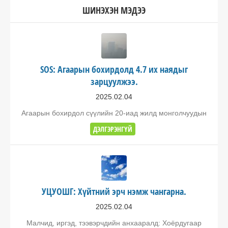
ШИНЭХЭН МЭДЭЭ
SOS: Агаарын бохирдолд 4.7 их наядыг
зарцуулжээ.
2025.02.04
Агаарын бохирдол сүүлийн 20-иад жилд монголчуудын
ДЭЛГЭРЭНГҮЙ
УЦУОШГ: Хүйтний эрч нэмж чангарна.
2025.02.04
Малчид, иргэд, тээвэрчдийн анхааралд: Хоёрдугаар