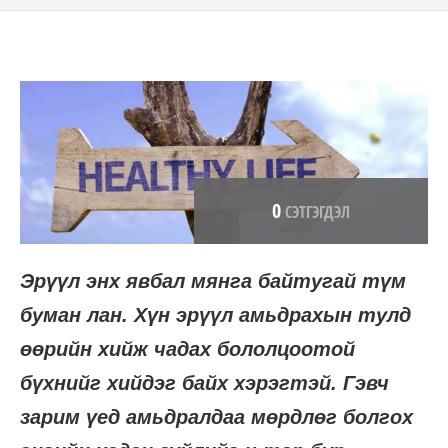
0
СЭТГЭГДЭЛ
Эрүүл энх явбал мянга байтугай түм
буман лан. Хүн эрүүл амьдрахын тулд
өөрийн хийж чадах бололцоотой
бүхнийг хийдэг байх хэрэгтэй. Гэвч
зарим үед амьдралдаа мөрдлөг болгох