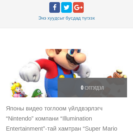
Энэ хуудсыг бусдад
түгээх
0
СЭТГЭГДЭЛ
Японы видео тоглоом үйлдвэрлэгч
“Nintendo” компани “Illumination
Entertainment”-тай хамтран “Super Mario