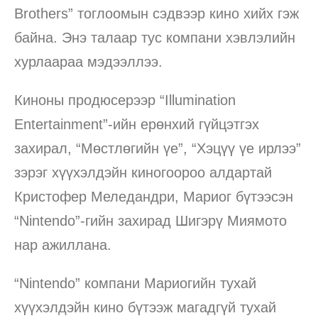
Brothers” тоглоомын сэдвээр кино хийх гэж
байна. Энэ талаар тус компани хэвлэлийн
хурлаараа мэдээллээ.
Киноны продюсерээр “Illumination
Entertainment”-ийн ерөнхий гүйцэтгэх
захирал, “Мөстлөгийн үе”, “Хэцүү үе ирлээ”
зэрэг хүүхэлдэйн киногоороо алдартай
Кристофер Меледандри, Мариог бүтээсэн
“Nintendo”-гийн захирад Шигэрү Миямото
нар ажиллана.
“Nintendo” компани Мариогийн тухай
хүүхэлдэйн кино бүтээж магадгүй тухай