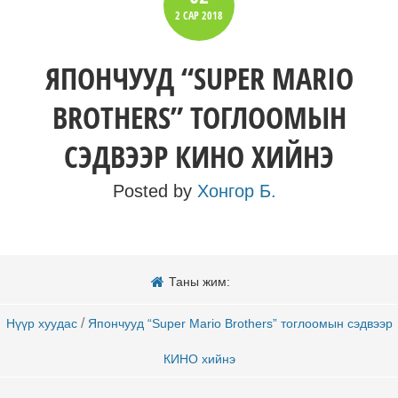
2 САР
2018
ЯПОНЧУУД “SUPER MARIO
BROTHERS” ТОГЛООМЫН
СЭДВЭЭР КИНО ХИЙНЭ
Posted by
Хонгор Б.
Таны жим:
/
Нүүр хуудас
Япончууд “Super Mario Brothers” тоглоомын сэдвээр
КИНО хийнэ