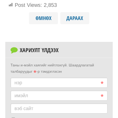
Post Views:
2,853
ӨМНӨХ
ДАРААХ
ХАРИУЛТ ҮЛДЭЭХ
Таны и-мэйл хаягийг нийтлэхгүй.
Шаардлагатай
талбаруудыг
-р тэмдэглэсэн
нэр
имэйл
вэб сайт