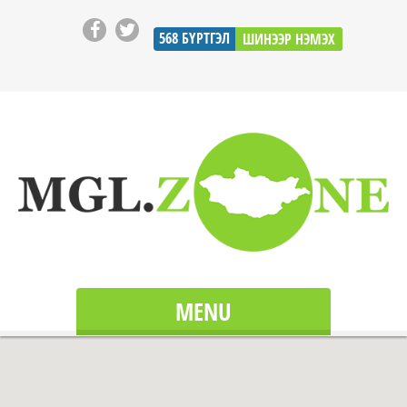
568
БҮРТГЭЛ
ШИНЭЭР НЭМЭХ
MENU