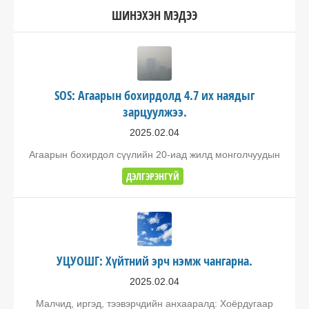
ШИНЭХЭН МЭДЭЭ
SOS: Агаарын бохирдолд 4.7 их наядыг
зарцуулжээ.
2025.02.04
Агаарын бохирдол сүүлийн 20-иад жилд монголчуудын
ДЭЛГЭРЭНГҮЙ
УЦУОШГ: Хүйтний эрч нэмж чангарна.
2025.02.04
Малчид, иргэд, тээвэрчдийн анхааралд: Хоёрдугаар