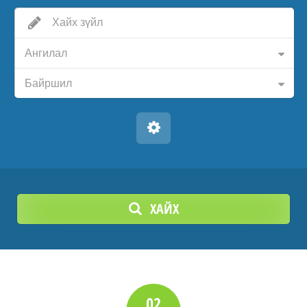
Ангилал
Байршил
ХАЙХ
02