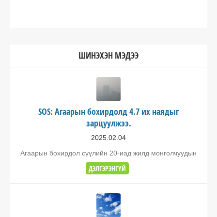
ШИНЭХЭН МЭДЭЭ
SOS: Агаарын бохирдолд 4.7 их наядыг
зарцуулжээ.
2025.02.04
Агаарын бохирдол сүүлийн 20-иад жилд монголчуудын
ДЭЛГЭРЭНГҮЙ