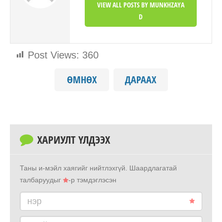
VIEW ALL POSTS BY MUNKHZAYA
D
Post Views:
360
ӨМНӨХ
ДАРААХ
ХАРИУЛТ ҮЛДЭЭХ
Таны и-мэйл хаягийг нийтлэхгүй.
Шаардлагатай
талбаруудыг
-р тэмдэглэсэн
нэр