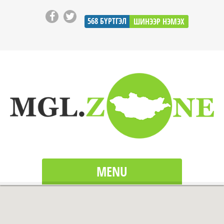
568
БҮРТГЭЛ
ШИНЭЭР НЭМЭХ
MENU