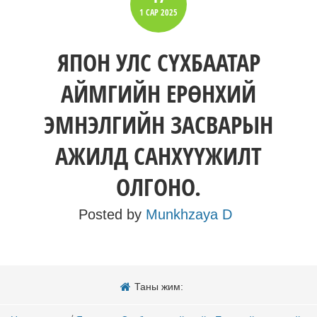
1 САР
2025
ЯПОН УЛС СҮХБААТАР
АЙМГИЙН ЕРӨНХИЙ
ЭМНЭЛГИЙН ЗАСВАРЫН
АЖИЛД САНХҮҮЖИЛТ
ОЛГОНО.
Posted by
Munkhzaya D
Таны жим: