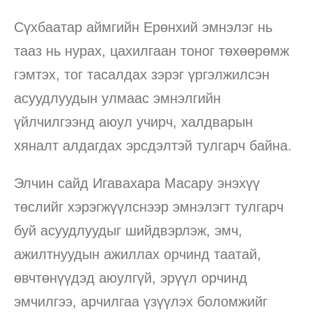
Сүхбаатар аймгийн Ерөнхий эмнэлэг нь
тааз нь нурах, цахилгаан тоног төхөөрөмж
гэмтэх, тог тасалдах зэрэг үргэлжилсэн
асуудлуудын улмаас эмнэлгийн
үйлчилгээнд аюул учирч, халдварын
хяналт алдагдах эрсдэлтэй тулгарч байна.
Элчин сайд Игавахара Масару энэхүү
төслийг хэрэгжүүлснээр эмнэлэгт тулгарч
буй асуудлуудыг шийдвэрлэж, эмч,
ажилтнуудын ажиллах орчинд таатай,
өвчтөнүүдэд аюулгүй, эрүүл орчинд
эмчилгээ, арчилгаа үзүүлэх боломжийг