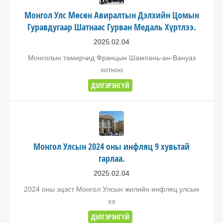
Монгол Улс Мөсөн Авиралтын Дэлхийн Цомын
Гуравдугаар Шатнаас Гурван Медаль Хүртлээ.
2025.02.04
Монголын тамирчид Францын Шампань-ан-Вануаз
хотноо
ДЭЛГЭРЭНГҮЙ
Монгол Улсын 2024 оны инфляц 9 хувьтай
гарлаа.
2025.02.04
2024 оны эцэст Монгол Улсын жилийн инфляц улсын
хэ
ДЭЛГЭРЭНГҮЙ