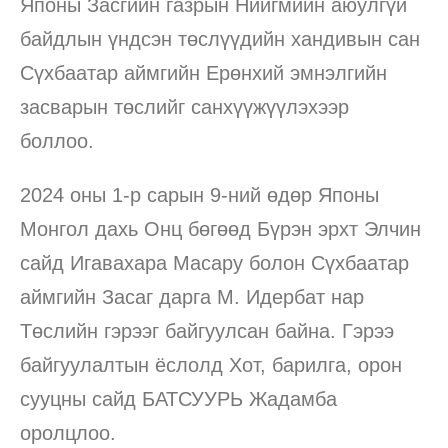
Японы Засгийн газрын Нийгмийн аюулгүй
байдлын үндсэн төслүүдийн хандивын сан
Сүхбаатар аймгийн Ерөнхий эмнэлгийн
засварын төслийг санхүүжүүлэхээр
боллоо.
2024 оны 1-р сарын 9-ний өдөр Японы
Монгол дахь Онц бөгөөд Бүрэн эрхт Элчин
сайд Игавахара Масару болон Сүхбаатар
аймгийн Засаг дарга М. Идербат нар
Төслийн гэрээг байгуулсан байна. Гэрээ
байгуулалтын ёслолд Хот, барилга, орон
сууцны сайд БАТСУУРЬ Жадамба
оролцлоо.