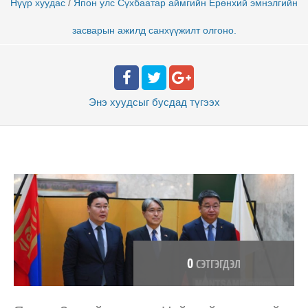
/
Нүүр хуудас
Япон улс Сүхбаатар аймгийн Ерөнхий эмнэлгийн
засварын ажилд санхүүжилт олгоно.
Энэ хуудсыг бусдад
түгээх
0
СЭТГЭГДЭЛ