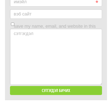
имэйл
вэб сайт
save my name, email, and website in this
browser for the next time i comment.
сэтгэгдэл