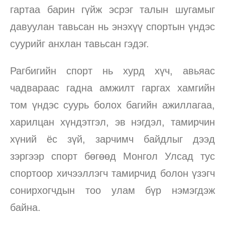
гартаа барин гүйж эсрэг талын шугамыг
давуулан тавьсан нь энэхүү спортын үндэс
суурийг анхлан тавьсан гэдэг.
Рагбигийн спорт нь хурд хүч, авьяас
чадвараас гадна амжилт гаргах хамгийн
том үндэс суурь болох багийн ажиллагаа,
харилцан хүндэтгэл, эв нэгдэл, тамирчин
хүний ёс зүй, зарчимч байдлыг дээд
зэргээр спорт бөгөөд Монгол Улсад тус
спортоор хичээллэгч тамирчид болон үзэгч
сонирхогчдын тоо улам бүр нэмэгдэж
байна.