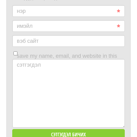
нэр
имэйл
вэб сайт
save my name, email, and website in this
browser for the next time i comment.
сэтгэгдэл