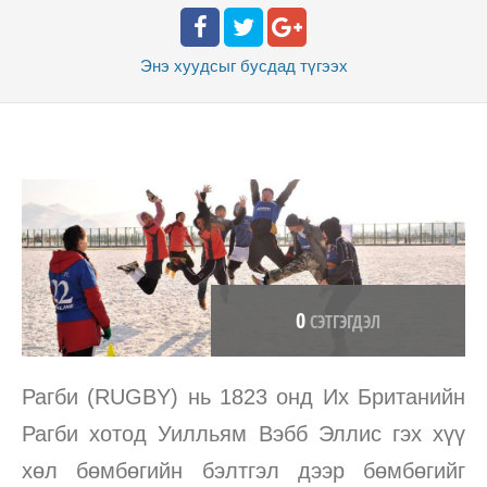
Энэ хуудсыг бусдад
түгээх
0
СЭТГЭГДЭЛ
Рагби (RUGBY) нь 1823 онд Их Британийн
Рагби хотод Уилльям Вэбб Эллис гэх хүү
хөл бөмбөгийн бэлтгэл дээр бөмбөгийг