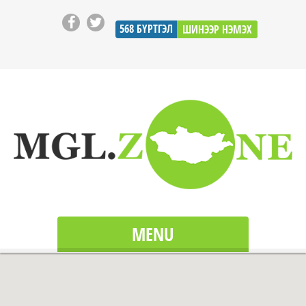
568
БҮРТГЭЛ
ШИНЭЭР НЭМЭХ
MENU