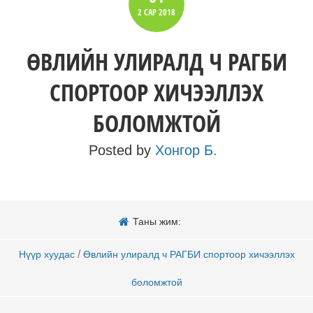
2 САР
2018
ӨВЛИЙН УЛИРАЛД Ч РАГБИ
СПОРТООР ХИЧЭЭЛЛЭХ
БОЛОМЖТОЙ
Posted by
Хонгор Б.
Таны жим:
/
Нүүр хуудас
Өвлийн улиралд ч РАГБИ спортоор хичээллэх
боломжтой