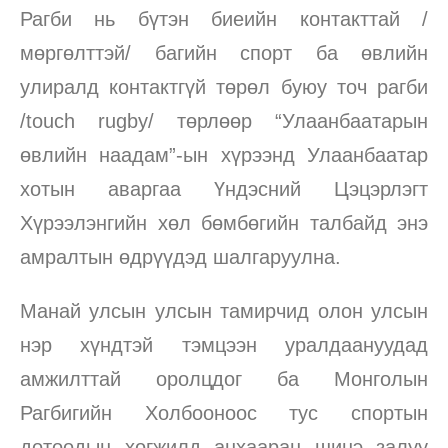
Рагби нь бүтэн биеийн контакттай /
мөргөлттэй/ багийн спорт ба өвлийн
улиралд контактгүй төрөл буюу точ рагби
/touch rugby/ төрлөөр “Улаанбаатарын
өвлийн наадам”-ын хүрээнд Улаанбаатар
хотын аваргаа Үндэсний Цэцэрлэгт
Хүрээлэнгийн хөл бөмбөгийн талбайд энэ
амралтын өдрүүдэд шалгаруулна.
Манай улсын улсын тамирчид олон улсын
нэр хүндтэй тэмцээн уралдаануудад
амжилттай оролцдог ба Монголын
Рагбигийн Холбооноос тус спортын
дотоодын хөгжилд анхааран шинэ залуу