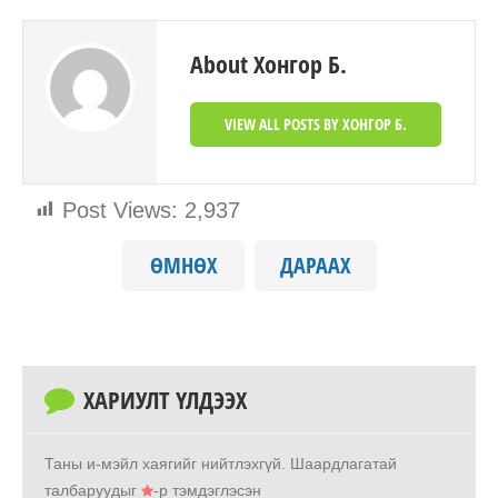
About Хонгор Б.
VIEW ALL POSTS BY ХОНГОР Б.
Post Views:
2,937
ӨМНӨХ
ДАРААХ
ХАРИУЛТ ҮЛДЭЭХ
Таны и-мэйл хаягийг нийтлэхгүй.
Шаардлагатай
талбаруудыг
-р тэмдэглэсэн