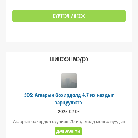
ШИНЭХЭН МЭДЭЭ
SOS: Агаарын бохирдолд 4.7 их наядыг
зарцуулжээ.
2025.02.04
Агаарын бохирдол сүүлийн 20-иад жилд монголчуудын
ДЭЛГЭРЭНГҮЙ