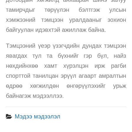
тамирчдыг төрүүлэн бэлтгэж улсын
хэмжээний тэмцээн уралдааныг зохион
байгуулан идэвхтэй ажиллаж байна.
Тэмцээний үеэр үзэгчдийн дундах тэмцээн
явагдах тул та бүхнийг гэр бүл, найз
нөхдийнхөө хамт хүрэлцэн ирж рагби
спорттой танилцан эрүүл агаарт амралтын
өдрөө хөгжилдөн өнгөрүүлэхийг урьж
байнагэж мэдээллээ.
Мэдээ мэдээлэл