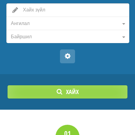
Ангилал
Байршил
ХАЙХ
01