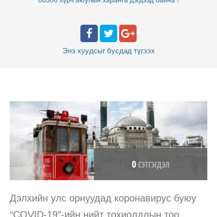
Энэ хуудсыг бусдад
түгээх
0
СЭТГЭГДЭЛ
Дэлхийн улс орнуудад коронавирус буюу
“COVID-19”-ийн нийт тохиолдлын тоо