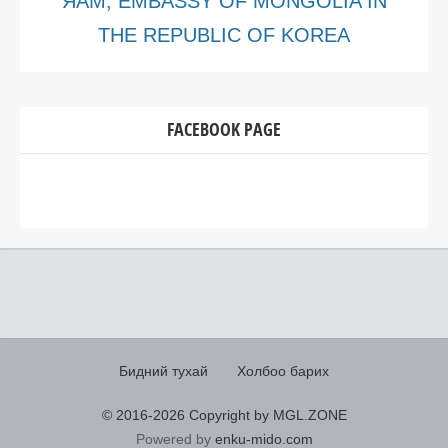
ЯАМ, EMBASSY OF MONGOLIA IN
THE REPUBLIC OF KOREA
FACEBOOK PAGE
Бидний тухай
Холбоо барих
© 2016-
2026 Copyright by MGL.ZONE
Powered by
enku-mido.com