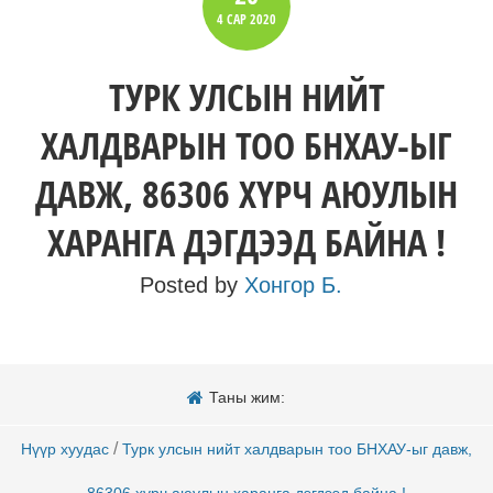
4 САР
2020
​ТУРК УЛСЫН НИЙТ
ХАЛДВАРЫН ТОО БНХАУ-ЫГ
ДАВЖ, 86306 ХҮРЧ АЮУЛЫН
ХАРАНГА ДЭГДЭЭД БАЙНА !
Posted by
Хонгор Б.
Таны жим:
/
Нүүр хуудас
​Турк улсын нийт халдварын тоо БНХАУ-ыг давж,
86306 хүрч аюулын харанга дэгдээд байна !