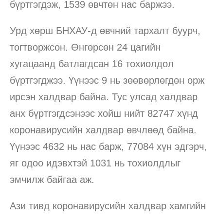
бүртгэгдэж, 1539 өвчтөн нас баржээ.
Урд хөрш БНХАУ-д өвчний тархалт буурч,
тогтворжсон. Өнгөрсөн 24 цагийн
хугацаанд батлагдсан 16 тохиолдол
бүртгэгджээ. Үүнээс 9 нь зөөвөрлөгдөн орж
ирсэн халдвар байна. Тус улсад халдвар
анх бүртгэгдсэнээс хойш нийт 82747 хүнд
коронавирусийн халдвар өвчлөөд байна.
Үүнээс 4632 нь нас барж, 77084 хүн эдгэрч,
яг одоо идэвхтэй 1031 нь тохиолдлыг
эмчилж байгаа аж.
Ази тивд коронавирусийн халдвар хамгийн