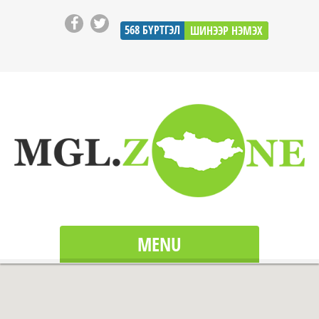
568
БҮРТГЭЛ
ШИНЭЭР НЭМЭХ
MENU