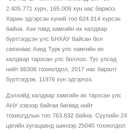
2.405.771 хүрч, 165.009 хүн нас баржээ.
Харин эдгэрсэн хүний тоо 624.914 хүрсэн
байна. Ази тивд хамгийн их халдвар
бүртгэгдсэн улс БНХАУ байсан бол
саяхнаас Азид Турк улс хамгийн их
халдвар тархсан улс боллоо. Тус улсад
нийт 86306 тохиолдол, 2017 нас баралт
бүртгэгдэж, 11976 хүн эдгэрчээ.
Дэлхийд халдвар хамгийн их тархсан улс
АНУ хэвээр байгаа бөгөөд нийт
тохиолдлын тоо 763.832 байна. Сүүлийн 24
цагийн хугацаанд шинээр 25040 тохиолдол