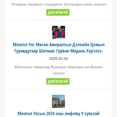
"Агаарын чанарын стандартыг батлахдаа нэмж, өөрчил
ДЭЛГЭРЭНГҮЙ
Монгол Улс Мөсөн Авиралтын Дэлхийн Цомын
Гуравдугаар Шатнаас Гурван Медаль Хүртлээ.
2025.02.04
Монголын тамирчид Францын Шампань-ан-Вануаз
хотноо
ДЭЛГЭРЭНГҮЙ
Монгол Улсын 2024 оны инфляц 9 хувьтай