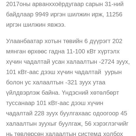
2017оны арванххоёрдугаар сарын 31-ний
байдлаар 9949 иргэн шилжин ирж, 11256
иргэн шилжин явжээ.
Улаанбаатар хотын төвийн 6 дүүрэгт 202
мянган өрхөөс гадна 11-100 кВт хүртэлх
хүчин чадалтай усан халаалтын -2724 зуух,
101 кВт-аас дээш хүчин чадалтай уурын
болон ус халаалтын -321 зуух утаа
үйлдвэрлэж байна. Үндэсний хөтөлбөрт
туссанаар 101 кВт-аас дээш хүчин
чадалтай 228 зуух буулгахаас одоогоор 45
халаалтын зуухыг буулгаж, 56 хэрэглэгчийг
нь төвлөрсөн халаалтын системд холбох