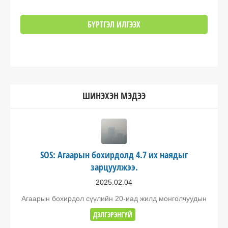
ШИНЭХЭН МЭДЭЭ
SOS: Агаарын бохирдолд 4.7 их наядыг
зарцуулжээ.
2025.02.04
Агаарын бохирдол сүүлийн 20-иад жилд монголчуудын
ДЭЛГЭРЭНГҮЙ