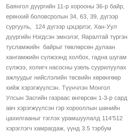
Баянгол дүүргийн 11-р хорооны 36-р байр,
ерөнхий боловсролын 34, 63, 39, дүгээр
сургууль, 124 дүгээр цэцэрлэг, Хан-Уул
дүүргийн Нэгдсэн эмнэлэг, Яаралтай түргэн
тусламжийн байрыг төвлөрсөн дулаан
хангамжийн сүлжээнд холбох, гадна шугам
сүлжээ, холигч насосны узель суурилуулах
ажлуудыг нийслэлийн төсвийн хөрөнгөөр
хийж хэрэгжүүлсэн. Түүнчлэн Монгол
Улсын Засгийн газраас өнгөрсөн 1-3-р сард
авч хэрэгжүүлсэн гэр хорооллын шөнийн
цахилгааныг тэглэх урамшуулалд 114’512
хэрэглэгч хамрагдаж, үүнд 3.5 тэрбум