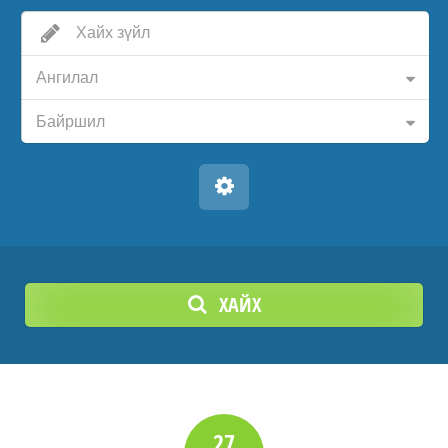
Ангилал
Байршил
ХАЙХ
27