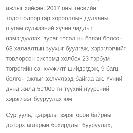
ажлыг хийсэн. 2017 оны төсвийн
тодотголоор гэр хорооллын дулааны
шугам сүлжээний хүчин чадлыг
нэмэгдүүлэх, зураг төсөл нь бэлэн болсон
68 халаалтын зуухыг буулгаж, хэрэглэгчийг
төвлөрсөн системд холбох 23 тэрбум
төгрөгийн санхүүжилт шийдэгдэж, 9 багц
болгон ажлыг эхлүүлээд байгаа аж. Үүний
дүнд жилд 59’000 тн түүхий нүүрсний
хэрэглээг бууруулах юм.
Сургууль, цэцэрлэг зэрэг орон байрны
доторх агаарын бохирдлыг бууруулах,