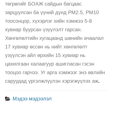
төгрөгийг БОАЖ сайдын багцаас
зарцуулсан ба үүний дүнд РМ2.5, РМ10
тоосонцор, хүхэрлэг хийн хэмжээ 5-8
хувиар буурсан үзүүлэлт гарсан.
Хөнгөлөлтийн хугацаанд шөнийн ачаалал
17 хувиар өссөн нь нийт хөнгөлөлт
үзүүлсэн айл өрхийн 15 хувиар нь
цахилгаан халаагуур ашигласан гэсэн
тооцоо гарчээ. Уг арга хэмжээг энэ өвлийн
саруудад үргэлжлүүлэн хэрэгжүүлэх аж
.
Мэдээ мэдээлэл