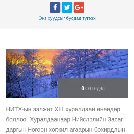
Энэ хуудсыг бусдад
түгээх
0
СЭТГЭГДЭЛ
НИТХ-ын ээлжит XIII хуралдаан өнөөдөр
боллоо. Хуралдаанаар Нийслэлийн Засаг
даргын Ногоон хөгжил агаарын бохирдлын