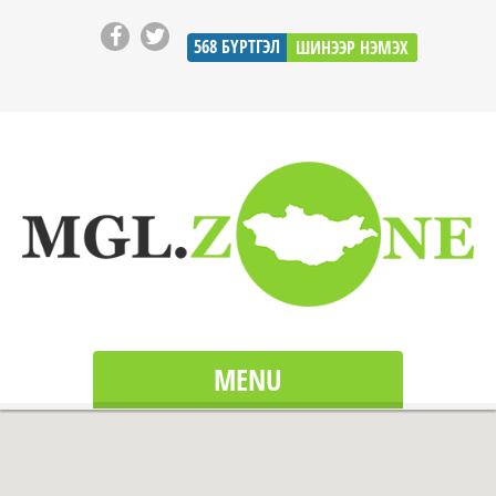
568
БҮРТГЭЛ
ШИНЭЭР НЭМЭХ
MENU