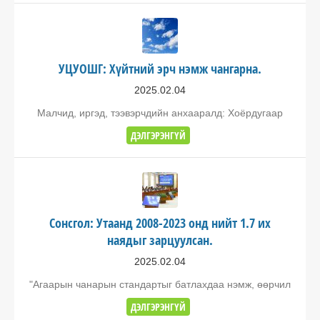
УЦУОШГ: Хүйтний эрч нэмж чангарна.
2025.02.04
Малчид, иргэд, тээвэрчдийн анхааралд: Хоёрдугаар
ДЭЛГЭРЭНГҮЙ
Сонсгол: Утаанд 2008-2023 онд нийт 1.7 их
наядыг зарцуулсан.
2025.02.04
"Агаарын чанарын стандартыг батлахдаа нэмж, өөрчил
ДЭЛГЭРЭНГҮЙ