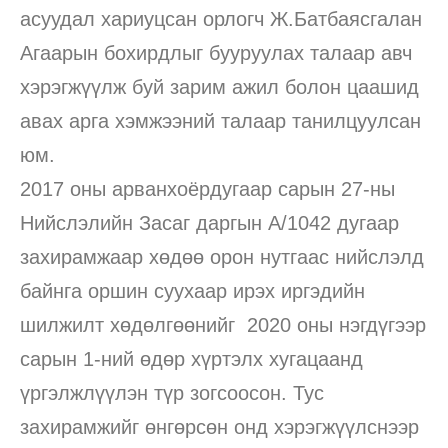
асуудал хариуцсан орлогч Ж.Батбаясгалан
Агаарын бохирдлыг бууруулах талаар авч
хэрэгжүүлж буй зарим ажил болон цаашид
авах арга хэмжээний талаар танилцуулсан
юм.
2017 оны арванхоёрдугаар сарын 27-ны
Нийслэлийн Засаг даргын А/1042 дугаар
захирамжаар хөдөө орон нутгаас нийслэлд
байнга оршин суухаар ирэх иргэдийн
шилжилт хөдөлгөөнийг 2020 оны нэгдүгээр
сарын 1-ний өдөр хүртэлх хугацаанд
үргэлжлүүлэн түр зогсоосон. Тус
захирамжийг өнгөрсөн онд хэрэгжүүлснээр