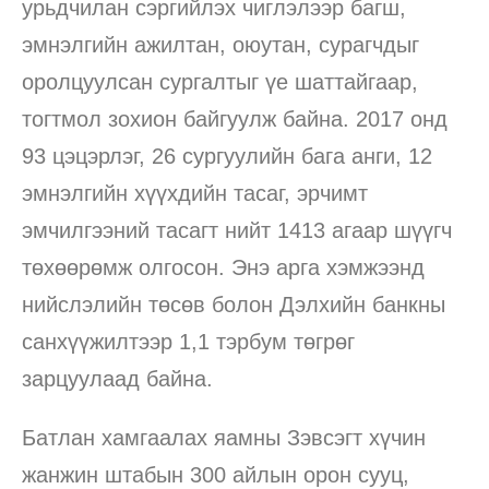
урьдчилан сэргийлэх чиглэлээр багш,
эмнэлгийн ажилтан, оюутан, сурагчдыг
оролцуулсан сургалтыг үе шаттайгаар,
тогтмол зохион байгуулж байна. 2017 онд
93 цэцэрлэг, 26 сургуулийн бага анги, 12
эмнэлгийн хүүхдийн тасаг, эрчимт
эмчилгээний тасагт нийт 1413 агаар шүүгч
төхөөрөмж олгосон. Энэ арга хэмжээнд
нийслэлийн төсөв болон Дэлхийн банкны
санхүүжилтээр 1,1 тэрбум төгрөг
зарцуулаад байна.
Батлан хамгаалах яамны Зэвсэгт хүчин
жанжин штабын 300 айлын орон сууц,