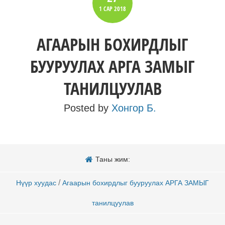
1 САР
2018
АГААРЫН БОХИРДЛЫГ
БУУРУУЛАХ АРГА ЗАМЫГ
ТАНИЛЦУУЛАВ
Posted by
Хонгор Б.
Таны жим:
/
Нүүр хуудас
Агаарын бохирдлыг бууруулах АРГА ЗАМЫГ
танилцуулав