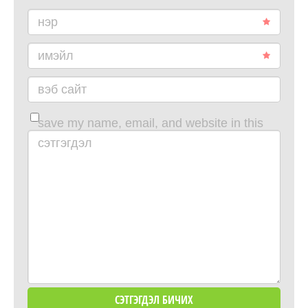
нэр
имэйл
вэб сайт
save my name, email, and website in this
browser for the next time i comment.
сэтгэгдэл