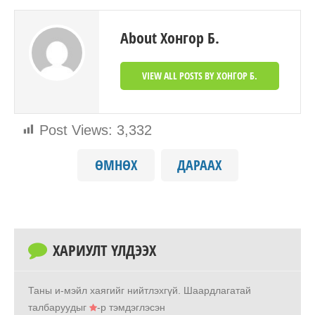
About Хонгор Б.
VIEW ALL POSTS BY ХОНГОР Б.
Post Views:
3,332
ӨМНӨХ
ДАРААХ
ХАРИУЛТ ҮЛДЭЭХ
Таны и-мэйл хаягийг нийтлэхгүй.
Шаардлагатай
талбаруудыг
-р тэмдэглэсэн