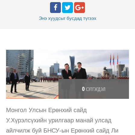
Энэ хуудсыг бусдад
түгээх
0
СЭТГЭГДЭЛ
Монгол Улсын Ерөнхий сайд
У.Хүрэлсүхийн урилгаар манай улсад
айлчилж буй БНСУ-ын Ерөнхий сайд Ли