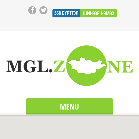
568
БҮРТГЭЛ
ШИНЭЭР НЭМЭХ
MENU