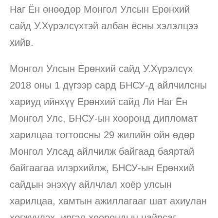
Наг Ён өнөөдөр Монгол Улсын Ерөнхий
сайд У.Хүрэлсүхтэй албан ёсны хэлэлцээ
хийв.
Монгол Улсын Ерөнхий сайд У.Хүрэлсүх
2018 оны 1 дүгээр сард БНСУ-д айлчилсны
хариуд ийнхүү Ерөнхий сайд Ли Наг Ён
Монгол Улс, БНСУ-ын хооронд дипломат
харилцаа тогтоосны 29 жилийн ойн өдөр
Монгол Улсад айлчилж байгаад баяртай
байгаагаа илэрхийлж, БНСУ-ын Ерөнхий
сайдын энэхүү айлчлал хоёр улсын
харилцаа, хамтын ажиллагааг шат ахиулан
хөгжүүлэх, иргэд хоорондын найрсаг