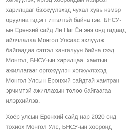
харилцааг бэхжүүлэхэд чухал хувь нэмэр
оруулна гэдэгт итгэлтэй байна гэв. БНСУ-
ын Ерөнхий сайд Ли Наг Ён энэ онд гадаад
айлчлалаа Монгол Улсаас эхлүүлж
байгаадаа сэтгэл хангалуун байна гээд
Монгол, БНСУ-ын харилцаа, хамтын
ажиллагааг өргөжүүлэн хөгжүүлэхэд
Монгол Улсын Ерөнхий сайдтай хамтран
эрчимтэй ажиллахын төлөө байгаагаа
илэрхийлэв.
Хоёр улсын Ерөнхий сайд нар 2020 онд
тохиох Монгол Улс, БНСУ-ын хооронд