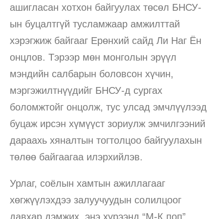
ашигласан хотхон байгуулах төсөл БНСУ-
ын буцалтгүй тусламжаар амжилттай
хэрэгжиж байгааг Ерөнхий сайд Ли Наг Ён
онцлов. Тэрээр мөн монголын эрүүл
мэндийн салбарын боловсон хүчин,
мэргэжилтнүүдийг БНСУ-д сургах
боломжтойг онцолж, тус улсад эмчлүүлээд
буцаж ирсэн хүмүүст зориулж эмчилгээний
дараахь хяналтын тогтолцоо байгуулахын
төлөө байгаагаа илэрхийлэв.
Урлаг, соёлын хамтын ажиллагааг
хөгжүүлэхдээ залуучуудын солилцоог
давхар дэмжих, энэ хүрээнд “М-К поп”