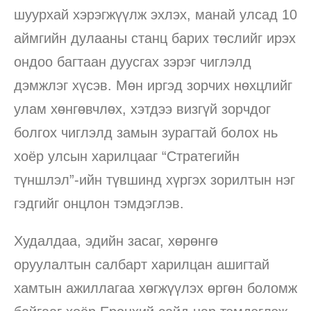
шуурхай хэрэгжүүлж эхлэх, манай улсад 10
аймгийн дулааны станц барих төслийг ирэх
ондоо багтаан дуусгах зэрэг чиглэлд
дэмжлэг хүсэв. Мөн иргэд зорчих нөхцлийг
улам хөнгөвчлөх, хэтдээ визгүй зорчдог
болгох чиглэлд замын зурагтай болох нь
хоёр улсын харилцааг “Стратегийн
түншлэл”-ийн түвшинд хүргэх зорилтын нэг
гэдгийг онцлон тэмдэглэв.
Худалдаа, эдийн засаг, хөрөнгө
оруулалтын салбарт харилцан ашигтай
хамтын ажиллагаа хөгжүүлэх өргөн боломж