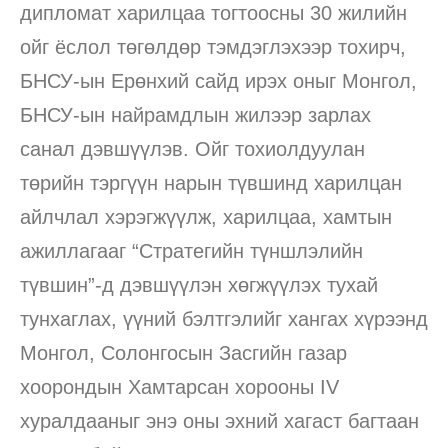
дипломат харилцаа тогтоосны 30 жилийн
ойг ёслол төгөлдөр тэмдэглэхээр тохирч,
БНСУ-ын Ерөнхий сайд ирэх оныг Монгол,
БНСУ-ын найрамдлын жилээр зарлах
санал дэвшүүлэв. Ойг тохиолдуулан
төрийн тэргүүн нарын түвшинд харилцан
айлчлал хэрэгжүүлж, харилцаа, хамтын
ажиллагааг “Стратегийн түншлэлийн
түвшин”-д дэвшүүлэн хөгжүүлэх тухай
тунхаглах, үүний бэлтгэлийг хангах хүрээнд
Монгол, Солонгосын Засгийн газар
хоорондын Хамтарсан хорооны IV
хуралдааныг энэ оны эхний хагаст багтаан