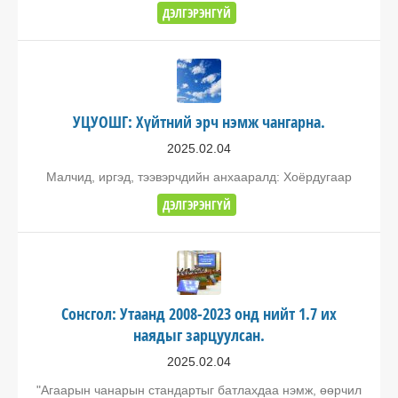
ДЭЛГЭРЭНГҮЙ
УЦУОШГ: Хүйтний эрч нэмж чангарна.
2025.02.04
Малчид, иргэд, тээвэрчдийн анхааралд: Хоёрдугаар
ДЭЛГЭРЭНГҮЙ
Сонсгол: Утаанд 2008-2023 онд нийт 1.7 их
наядыг зарцуулсан.
2025.02.04
"Агаарын чанарын стандартыг батлахдаа нэмж, өөрчил