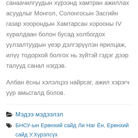
санаачилгуудын хүрээнд хамтран ажиллах
асуудлыг Монгол, Солонгосын Засгийн
газар хоорондын Хамтарсан хорооны IV
хуралдаан болон бусад холбогдох
уулзалтуудын үеэр дэлгэрүүлэн ярилцаж,
илүү тодорхой болгох нь зүйтэй гэдэг дээр
талууд санал нэгдэв.
Албан ёсны хэлэлцээ найрсаг, ажил хэрэгч
уур амьсгалд болов.
Мэдээ мэдээлэл
БНСУ-ын Ерөнхий сайд Ли Наг Ён
,
Ерөнхий
сайд У.Хүрэлсүх