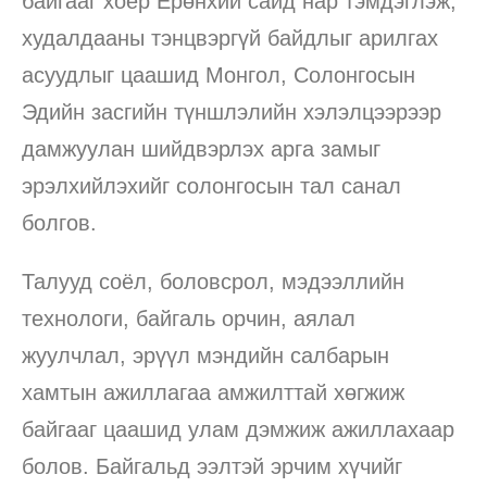
байгааг хоёр Ерөнхий сайд нар тэмдэглэж,
худалдааны тэнцвэргүй байдлыг арилгах
асуудлыг цаашид Монгол, Солонгосын
Эдийн засгийн түншлэлийн хэлэлцээрээр
дамжуулан шийдвэрлэх арга замыг
эрэлхийлэхийг солонгосын тал санал
болгов.
Талууд соёл, боловсрол, мэдээллийн
технологи, байгаль орчин, аялал
жуулчлал, эрүүл мэндийн салбарын
хамтын ажиллагаа амжилттай хөгжиж
байгааг цаашид улам дэмжиж ажиллахаар
болов. Байгальд ээлтэй эрчим хүчийг