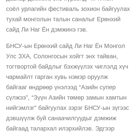
соёл урлагийн фестиваль зохион байгуулах
тухай монголын талын саналыг Ерөнхий
сайд Ли Наг Ён дэмжинэ гэв.
БНСУ-ын Ерөнхий сайд Ли Наг Ён Монгол
Улс ЗХА, Солонгосын хойгт энх тайван,
тогтвортой байдлыг бэхжүүлэх чиглэлд хүч
чармайлт гарган хувь нэмэр оруулж
байгааг өндрөөр үнэлээд “Азийн супер
сүлжээ”, “Зүүн Азийн төмөр замын хамтын
нийгэмлэг” байгуулах зэрэг БНСУ-ын зүгээс
дэвшүүлж буй санаачилгуудыг дэмжиж
байгаад талархал илэрхийлэв. Эдгээр