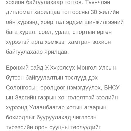
зохион байгуулахаар тогтов. Түүнчлэн
дипломат харилцаа тогтоосны 30 жилийн
ойн хүрээнд хоёр тал эрдэм шинжилгээний
бага хурал, соёл, урлаг, спортын өргөн
хүрээтэй арга хэмжээг хамтран зохион
байгуулахаар ярилцав.
Ерөнхий сайд У.Хүрэлсүх Монгол Улсын
бүтээн байгуулалтын төслүүд дэх
Солонгосын оролцоог нэмэгдүүлэх, БНСУ-
ын Засгийн газрын хөнгөлөлттэй зээлийн
хүрээнд Улаанбаатар хотын агаарын
бохирдлыг бууруулахад чиглэсэн
түрээсийн орон сууцны төслүүдийг