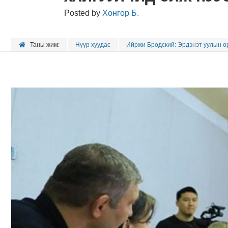
Posted by
Хонгор Б.
Таны жим:
Нүүр хуудас
Ийржи Бродский: Эрдэнэт уулын ор