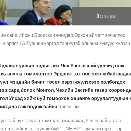
0
СЭТГЭГДЭЛ
чин сайд
Ийржи
Бродский
өчигдөр Орхон аймагт зочиллоо.
гын орлогч А.Түвшинжаргал тэргүүтэй албаны хүмүүс хүлээн
Э
рдэнэт уулын ордыг анх Чех Улсын хайгуулчид олж
дахь анхны томилолтоо Эрдэнэт хотоос эхэлж байгаадаа
эрүүл мэндийн бичил төсөл хэрэгжүүлэхээр холбогдох
гээр сард болох Монгол, Чехийн Засгийн газар хооронд
гол Улсад хийж буй томоохон хөрөнгө оруулалтуудын 
ригдана гэж бодож байна
” гэсэн юм.
 улстай бүх талаар хамтран ажиллахад бэлэн байгаагаа
ол төслийг хэрэгжүүлж буй “FINE EP” компани гэрээгээр