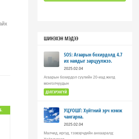
айх
ШИНЭХЭН МЭДЭЭ
SOS: Агаарын бохирдолд 4.7
их наядыг зарцуулжээ.
2025.02.04
Агаарын бохирдол сүүлийн 20-иад жилд
монголчуудын
ДЭЛГЭРЭНГҮЙ
УЦУОШГ: Хүйтний эрч нэмж
Б.
чангарна.
2025.02.04
Малчид, иргэд, тээвэрчдийн анхааралд: