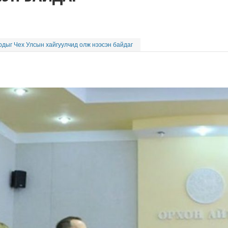
дыг Чех Улсын хайгуулчид олж нээсэн байдаг