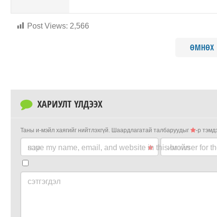
Post Views:
2,566
ӨМНӨХ
ХАРИУЛТ ҮЛДЭЭХ
Таны и-мэйл хаягийг нийтлэхгүй.
Шаардлагатай талбаруудыг
-р тэмд
нэр
save my name, email, and website in this browser for t
имэйл
сэтгэгдэл