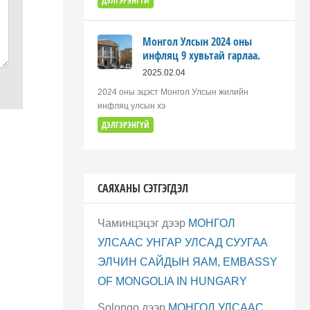
ДЭЛГЭРЭНГҮЙ
Монгол Улсын 2024 оны
инфляц 9 хувьтай гарлаа.
2025.02.04
2024 оны эцэст Монгол Улсын жилийн
инфляц улсын хэ
ДЭЛГЭРЭНГҮЙ
САЯХАНЫ СЭТГЭГДЭЛ
Чаминцэцэг
дээр
МОНГОЛ
УЛСААС УНГАР УЛСАД СУУГАА
ЭЛЧИН САЙДЫН ЯАМ, EMBASSY
OF MONGOLIA IN HUNGARY
Solongo
дээр
МОНГОЛ УЛСААС