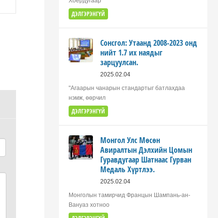
Хоёрдугаар
ДЭЛГЭРЭНГҮЙ
Сонсгол: Утаанд 2008-2023 онд
нийт 1.7 их наядыг
зарцуулсан.
2025.02.04
"Агаарын чанарын стандартыг батлахдаа
нэмж, өөрчил
ДЭЛГЭРЭНГҮЙ
Монгол Улс Мөсөн
Авиралтын Дэлхийн Цомын
Гуравдугаар Шатнаас Гурван
Медаль Хүртлээ.
2025.02.04
Монголын тамирчид Францын Шампань-ан-
Вануаз хотноо