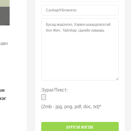
 авч
Зураг/Текст:
ын
нэг
(2mb - jpg, png, pdf, doc, txt)*