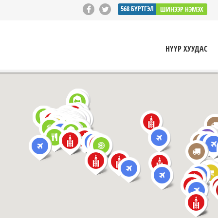
568
БҮРТГЭЛ
ШИНЭЭР НЭМЭХ
НҮҮР ХУУДАС