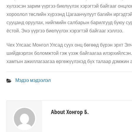
хүлээсэн зарим үүргээ биелүүлэх хэрэгтэй байгааг онцл
хороолол төслийн хүрээнд Цагаанчулуут багийн иргэдтэ
сууцанд оруулах, нийгмийн салбарын барилгууд буюу су
ёстой. Энэ үүргээ биелүүлэх хэрэгтэй байгааг хэллээ.
Чех Улсаас Монгол Улсад суух онц бөгөөд бүрэн эрхт Эл
шийдвэрлэх боломжтой гэж үзэж байгаагаа илэрхийлсэн
хамтын ажиллагаагаа өргөжүүлэхэд бүх талаар дэмжин 
Мэдээ мэдээлэл
About Хонгор Б.