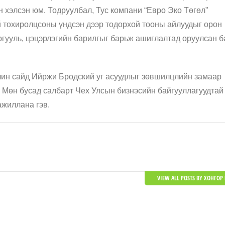
он хэлсэн юм. Тодруулбал, Тус компани “Евро
Эко
Төгөл”
й тохиролцсоны үндсэн дээр тодорхой тооны айлуудыг орон
ргууль, цэцэрлэгийн барилгыг барьж ашиглалтад оруулсан б
чин сайд
Ийржи
Бродский
уг асуудлыг зөвшилцлийн замаар
. Мөн бусад салбарт Чех Улсын
бизнэсийн байгууллагуудтай
ажиллана гэв.
VIEW ALL POSTS BY ХОНГОР 