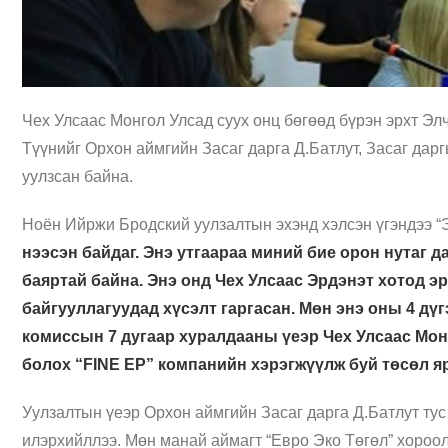
Чех Улсаас Монгол Улсад суух онц бөгөөд бүрэн эрхт Эл
Түүнийг Орхон аймгийн Засаг дарга Д.
Батлут
, Засаг дар
уулзсан байна.
Ноён
Ийржи
Бродский
уулзалтын эхэнд хэлсэн үгэндээ “
нээсэн байдаг. Энэ утгаараа миний бие орон нутаг 
баяртай байна. Энэ онд Чех Улсаас Эрдэнэт хотод 
байгууллагуудад хүсэлт гаргасан. Мөн энэ оны 4 дү
комиссын 7 дугаар хуралдааны үеэр Чех Улсаас Мон
болох “FINE EP” компанийн хэрэгжүүлж буй төсөл я
Уулзалтын үеэр Орхон аймгийн Засаг дарга Д.
Батлут
тус
илэрхийллээ. Мөн манай аймагт “Евро
Эко
Төгөл” хороол