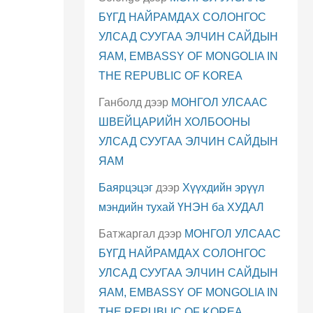
БҮГД НАЙРАМДАХ СОЛОНГОС
УЛСАД СУУГАА ЭЛЧИН САЙДЫН
ЯАМ, EMBASSY OF MONGOLIA IN
THE REPUBLIC OF KOREA
Ганболд
дээр
МОНГОЛ УЛСААС
ШВЕЙЦАРИЙН ХОЛБООНЫ
УЛСАД СУУГАА ЭЛЧИН САЙДЫН
ЯАМ
Баярцэцэг
дээр
Хүүхдийн эрүүл
мэндийн тухай ҮНЭН ба ХУДАЛ
Батжаргал
дээр
МОНГОЛ УЛСААС
БҮГД НАЙРАМДАХ СОЛОНГОС
УЛСАД СУУГАА ЭЛЧИН САЙДЫН
ЯАМ, EMBASSY OF MONGOLIA IN
THE REPUBLIC OF KOREA