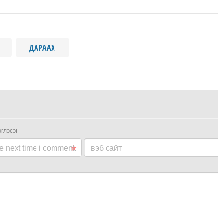
ДАРААХ
эглэсэн
he next time i comment.
вэб сайт