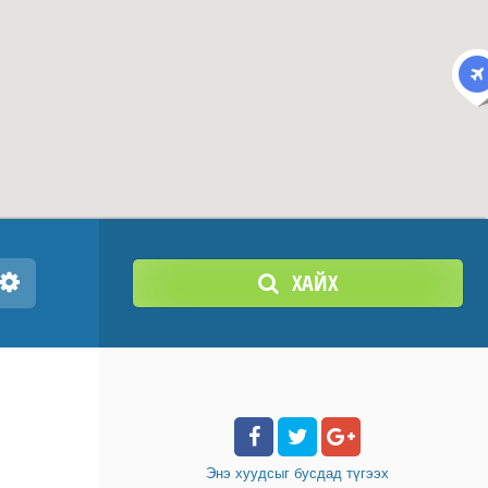
ХАЙХ
Энэ хуудсыг бусдад
түгээх