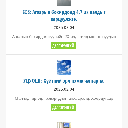
SOS: Агаарын бохирдолд 4.7 их наядыг
зарцуулжээ.
2025.02.04
Агаарын бохирдол сүүлийн 20-иад жилд монголчуудын
ДЭЛГЭРЭНГҮЙ
УЦУОШГ: Хүйтний эрч нэмж чангарна.
2025.02.04
Малчид, иргэд, тээвэрчдийн анхааралд: Хоёрдугаар
ДЭЛГЭРЭНГҮЙ