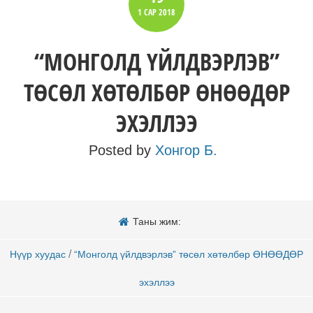
1 САР
2018
“МОНГОЛД ҮЙЛДВЭРЛЭВ”
ТӨСӨЛ ХӨТӨЛБӨР ӨНӨӨДӨР
ЭХЭЛЛЭЭ
Posted by
Хонгор Б.
Таны жим:
/
Нүүр хуудас
“Монголд үйлдвэрлэв” төсөл хөтөлбөр ӨНӨӨДӨР
эхэллээ