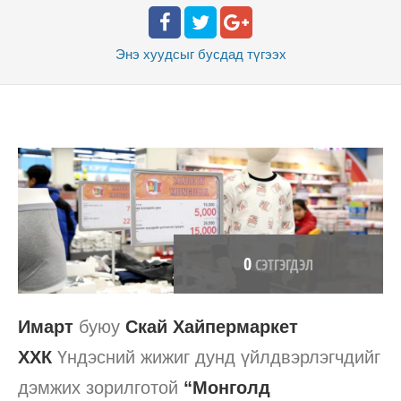
Энэ хуудсыг бусдад
түгээх
0
СЭТГЭГДЭЛ
Имарт
буюу
Скай Хайпермаркет
ХХК
Үндэсний жижиг дунд үйлдвэрлэгчдийг
дэмжих зорилготой
“Монголд