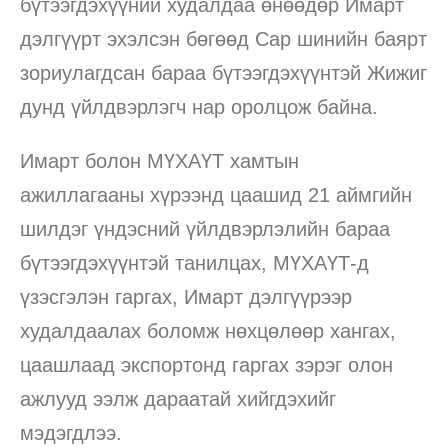
бүтээгдэхүүний худалдаа өнөөдөр Имарт
дэлгүүрт эхэлсэн бөгөөд Сар шинийн баярт
зориулагдсан бараа бүтээгдэхүүнтэй Жижиг
дунд үйлдвэрлэгч нар оролцож байна.
Имарт болон МҮХАҮТ хамтын
ажиллагааны хүрээнд цаашид 21 аймгийн
шилдэг үндэсний үйлдвэрлэлийн бараа
бүтээгдэхүүнтэй танилцах, МҮХАҮТ-д
үзэсгэлэн гаргах, Имарт дэлгүүрээр
худалдаалах боломж нөхцөлөөр хангах,
цаашлаад экспортонд гаргах зэрэг олон
ажлууд ээлж дараатай хийгдэхийг
мэдэгдлээ.