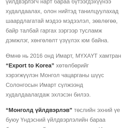
үйлдвэрлэгч нарт бараа бүтээгдэхүүнээ
худалдаалах, олон нийтэд танилцуулахад
шаардлагатай мэдээ мэдээлэл, зөвлөгөө,
байр талбай гаргах зэргээр тусламж
дэмжлэг, хөнгөлөлт үзүүлэх юм байна.
Өмнө нь 2016 онд Имарт, МҮХАҮТ хамтран
“Export to Korea”
хөтөлбөрийг
хэрэгжүүлэн Монгол чацарганы шүүс
Солонгосын Имарт сүлжээнд
худалдаалагдаж эхлэсэн билээ.
“Монголд үйлдвэрлэв”
төслийн эхний үе
буюу Үндэсний үйлдвэрлэлийн бараа