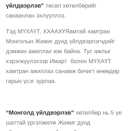
үйлдвэрлэв”
төсөл хөтөлбөрийг
санаачлан эхлүүллээ.
Тэд МҮХАҮТ, ХХААХҮЯамтай хамтран
Монголын Жижиг дунд үйлдвэрлэгчдийг
дэмжин ажиллах юм байна. Тус ажлыг
хэрэгжүүлэхээр Имарт болон МҮХАҮТ
хамтран ажиллах санамж бичигт өнөөдөр
гарын үсэг зурлаа.
“Монголд үйлдвэрлэв”
хөтөлбөр нь 5 үе
шаттай үргэлжилж Жижиг дунд