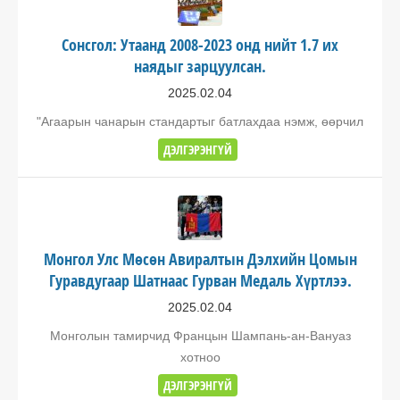
Сонсгол: Утаанд 2008-2023 онд нийт 1.7 их
наядыг зарцуулсан.
2025.02.04
"Агаарын чанарын стандартыг батлахдаа нэмж, өөрчил
ДЭЛГЭРЭНГҮЙ
Монгол Улс Мөсөн Авиралтын Дэлхийн Цомын
Гуравдугаар Шатнаас Гурван Медаль Хүртлээ.
2025.02.04
Монголын тамирчид Францын Шампань-ан-Вануаз
хотноо
ДЭЛГЭРЭНГҮЙ