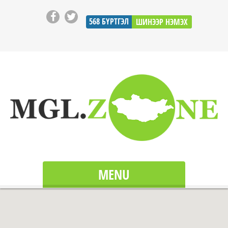
568
БҮРТГЭЛ
ШИНЭЭР НЭМЭХ
MENU