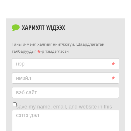
ХАРИУЛТ ҮЛДЭЭХ
Таны и-мэйл хаягийг нийтлэхгүй.
Шаардлагатай
талбаруудыг
-р тэмдэглэсэн
нэр
имэйл
вэб сайт
save my name, email, and website in this
browser for the next time i comment.
сэтгэгдэл