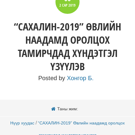
2 САР
2019
“САХАЛИН-2019” ӨВЛИЙН
НААДАМД ОРОЛЦОХ
ТАМИРЧДАД ХҮНДЭТГЭЛ
ҮЗҮҮЛЭВ
Posted by
Хонгор Б.
Таны жим:
/
Нүүр хуудас
“САХАЛИН-2019” Өвлийн наадамд оролцох
тамирчдад хүндэтгэл үзүүлэв