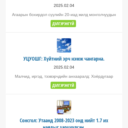
2025.02.04
Агаарын бохирдол сүүлийн 20-иад жилд монголчуудын
ДЭЛГЭРЭНГҮЙ
УЦУОШГ: Хүйтний эрч нэмж чангарна.
2025.02.04
Малчид, иргэд, тээвэрчдийн анхааралд: Хоёрдугаар
ДЭЛГЭРЭНГҮЙ
Сонсгол: Утаанд 2008-2023 онд нийт 1.7 их
наядыг зарцуулсан.