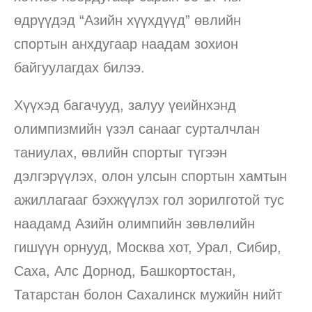
өдрүүдэд “Азийн хүүхдүүд” өвлийн
спортын анхдугаар наадам зохион
байгуулагдах билээ.
Хүүхэд багачууд, залуу үеийнхэнд
олимпизмийн үзэл санааг сурталчлан
таниулах, өвлийн спортыг түгээн
дэлгэрүүлэх, олон улсын спортын хамтын
ажиллагааг бэхжүүлэх гол зорилготой тус
наадамд Азийн олимпийн зөвлөлийн
гишүүн орнууд, Москва хот, Урал, Сибир,
Саха, Алс Дорнод, Башкортостан,
Татарстан болон Сахалинск мужийн нийт