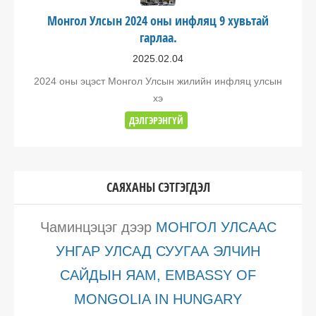
Монгол Улсын 2024 оны инфляц 9 хувьтай
гарлаа.
2025.02.04
2024 оны эцэст Монгол Улсын жилийн инфляц улсын
хэ
ДЭЛГЭРЭНГҮЙ
САЯХАНЫ СЭТГЭГДЭЛ
Чаминцэцэг
дээр
МОНГОЛ УЛСААС
УНГАР УЛСАД СУУГАА ЭЛЧИН
САЙДЫН ЯАМ, EMBASSY OF
MONGOLIA IN HUNGARY