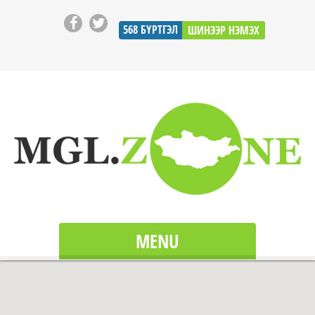
568
БҮРТГЭЛ
ШИНЭЭР НЭМЭХ
MENU