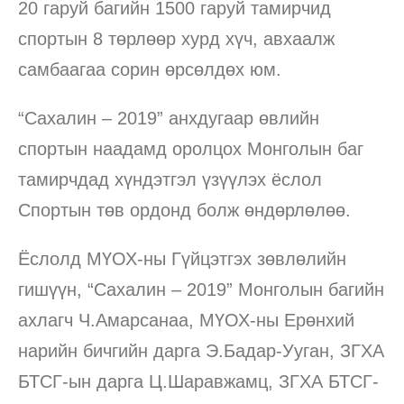
20 гаруй багийн 1500 гаруй тамирчид
спортын 8 төрлөөр хурд хүч, авхаалж
самбаагаа сорин өрсөлдөх юм.
“Сахалин – 2019” анхдугаар өвлийн
спортын наадамд оролцох Монголын баг
тамирчдад хүндэтгэл үзүүлэх ёслол
Спортын төв ордонд болж өндөрлөлөө.
Ёслолд МҮОХ-ны Гүйцэтгэх зөвлөлийн
гишүүн, “Сахалин – 2019” Монголын багийн
ахлагч Ч.Амарсанаа, МҮОХ-ны Ерөнхий
нарийн бичгийн дарга Э.Бадар-Ууган, ЗГХА
БТСГ-ын дарга Ц.Шаравжамц, ЗГХА БТСГ-