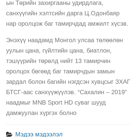
ын Төрийн захиргааны удирдлага,
санхүүгийн хэлтсийн дарга Ц.Одонбаяр
нар оролцож баг тамирчдад амжилт хүсэв.
Энэхүү наадамд Монгол улсаа төлөөлөн
уулын цана, гүйлтийн цана, биатлон,
тэшүүрийн төрөлд нийт 13 тамирчин
оролцох бөгөөд баг тамирчдын замын
зардал болон багийн нэгдсэн хувцсыг ЗХАГ
БТСГ-аас санхүүжүүлэв. “Сахалин – 2019”
наадмыг MNB Sport HD суваг шууд
дамжуулан хүргэх болно
Мэдээ мэдээлэл