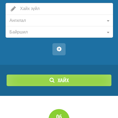
Ангилал
Байршил
ХАЙХ
06