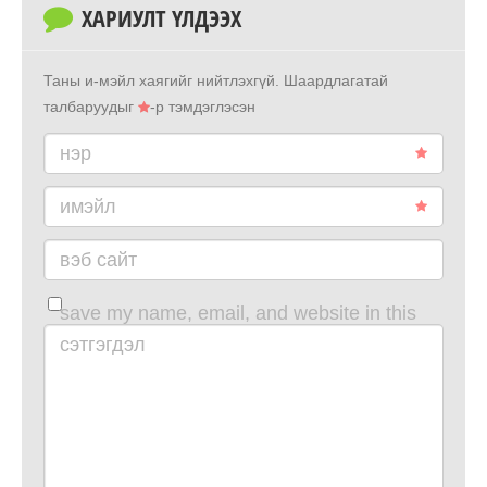
ХАРИУЛТ ҮЛДЭЭХ
Таны и-мэйл хаягийг нийтлэхгүй.
Шаардлагатай
талбаруудыг
-р тэмдэглэсэн
нэр
имэйл
вэб сайт
save my name, email, and website in this
browser for the next time i comment.
сэтгэгдэл