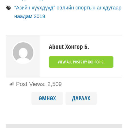
“Азийн хүүхдүүд” өвлийн спортын анхдугаар
наадам 2019
About Хонгор Б.
VIEW ALL POSTS BY ХОНГОР Б.
Post Views:
2,509
ӨМНӨХ
ДАРААХ