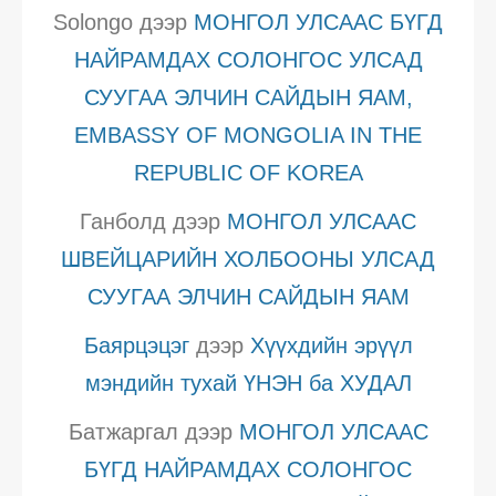
Solongo
дээр
МОНГОЛ УЛСААС БҮГД
НАЙРАМДАХ СОЛОНГОС УЛСАД
СУУГАА ЭЛЧИН САЙДЫН ЯАМ,
EMBASSY OF MONGOLIA IN THE
REPUBLIC OF KOREA
Ганболд
дээр
МОНГОЛ УЛСААС
ШВЕЙЦАРИЙН ХОЛБООНЫ УЛСАД
СУУГАА ЭЛЧИН САЙДЫН ЯАМ
Баярцэцэг
дээр
Хүүхдийн эрүүл
мэндийн тухай ҮНЭН ба ХУДАЛ
Батжаргал
дээр
МОНГОЛ УЛСААС
БҮГД НАЙРАМДАХ СОЛОНГОС