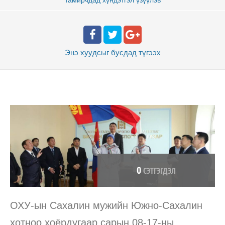
Энэ хуудсыг бусдад
түгээх
0
СЭТГЭГДЭЛ
ОХУ-ын Сахалин мужийн Южно-Сахалин
хотноо хоёрдугаар сарын 08-17-ны