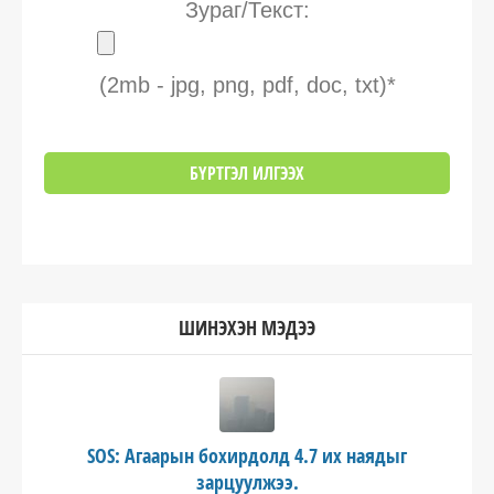
Зураг/Текст:
(2mb - jpg, png, pdf, doc, txt)*
ШИНЭХЭН МЭДЭЭ
SOS: Агаарын бохирдолд 4.7 их наядыг
зарцуулжээ.