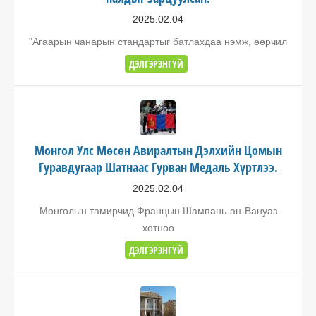
2025.02.04
"Агаарын чанарын стандартыг батлахдаа нэмж, өөрчил
ДЭЛГЭРЭНГҮЙ
Монгол Улс Мөсөн Авиралтын Дэлхийн Цомын
Гуравдугаар Шатнаас Гурван Медаль Хүртлээ.
2025.02.04
Монголын тамирчид Францын Шампань-ан-Вануаз
хотноо
ДЭЛГЭРЭНГҮЙ