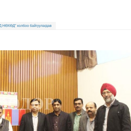
 НӨХӨД” холбоо байгуулагдав