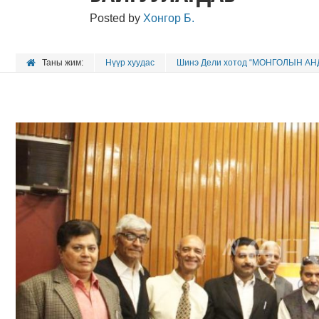
Posted by
Хонгор Б.
Таны жим:
Нүүр хуудас
Шинэ Дели хотод “МОНГОЛЫН АНД