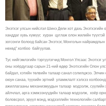
Энэтхэг улсын нийслэл Шинэ Дели хот дахь Энэтхэгийн о
ханддаг хувь хүмүүс хуран цуглаж олон жилийн түүхтэй
зогсонги болоод байсан Энэтхэг, Монголын найрамдлын
нөхөд” холбоо байгуулав.
Тус нийгэмлэгийн тэргүүлэгчид Монгол Улсаас Энэтхэг у
оны хоёрдугаар сарын 21-ний өдөр Энэтхэгийн Олон ул
байдал, хэтийн төлвийн талаар санал солилцжээ. Элчин 
оюун санаа, түүхийн эртний уламжлалт хэлхээ холбоон
ажиллагааны механизмуудын талаар мэдээлж, сүүлийн ж
айлчлал, арга хэмжээнүүдийн талаар мэдээлж, хоёр орны
боловсрол, эрүүл мэнд, мэдээллийн технологийн салбар