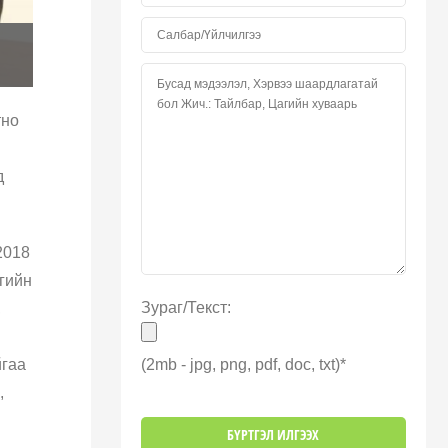
тно
д
2018
гийн
Зураг/Текст:
,
йгаа
(2mb - jpg, png, pdf, doc, txt)*
,