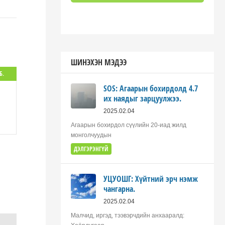
ШИНЭХЭН МЭДЭЭ
Б.
SOS: Агаарын бохирдолд 4.7
их наядыг зарцуулжээ.
2025.02.04
Агаарын бохирдол сүүлийн 20-иад жилд
монголчуудын
ДЭЛГЭРЭНГҮЙ
УЦУОШГ: Хүйтний эрч нэмж
чангарна.
2025.02.04
Малчид, иргэд, тээвэрчдийн анхааралд: