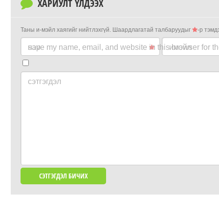
ХАРИУЛТ ҮЛДЭЭХ
Таны и-мэйл хаягийг нийтлэхгүй.
Шаардлагатай талбаруудыг
-р тэмд
нэр
save my name, email, and website in this browser for t
имэйл
сэтгэгдэл