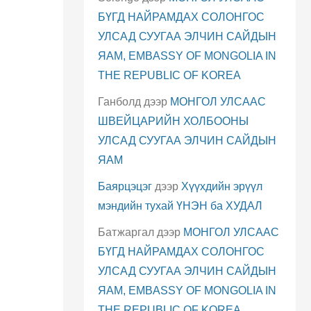
БҮГД НАЙРАМДАХ СОЛОНГОС
УЛСАД СУУГАА ЭЛЧИН САЙДЫН
ЯАМ, EMBASSY OF MONGOLIA IN
THE REPUBLIC OF KOREA
Ганболд
дээр
МОНГОЛ УЛСААС
ШВЕЙЦАРИЙН ХОЛБООНЫ
УЛСАД СУУГАА ЭЛЧИН САЙДЫН
ЯАМ
Баярцэцэг
дээр
Хүүхдийн эрүүл
мэндийн тухай ҮНЭН ба ХУДАЛ
Батжаргал
дээр
МОНГОЛ УЛСААС
БҮГД НАЙРАМДАХ СОЛОНГОС
УЛСАД СУУГАА ЭЛЧИН САЙДЫН
ЯАМ, EMBASSY OF MONGOLIA IN
THE REPUBLIC OF KOREA