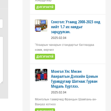
Хоёрдугаар
ДЭЛГЭРЭНГҮЙ
Сонсгол: Утаанд 2008-2023 онд
нийт 1.7 их наядыг
зарцуулсан.
2025.02.04
"Агаарын чанарын стандартыг батлахдаа
нэмж, өөрчил
ДЭЛГЭРЭНГҮЙ
Монгол Улс Мөсөн
Авиралтын Дэлхийн Цомын
Гуравдугаар Шатнаас Гурван
Медаль Хүртлээ.
2025.02.04
Монголын тамирчид Францын Шампань-ан-
Вануаз хотноо