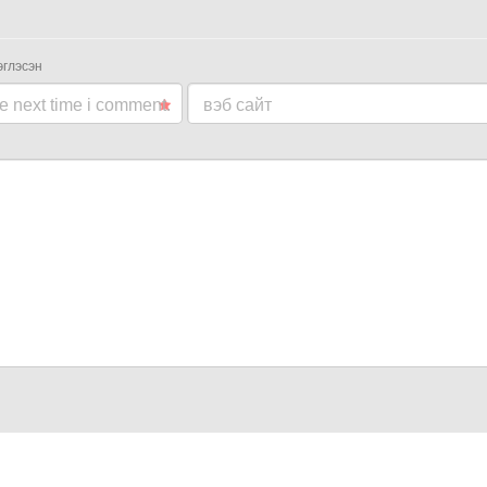
эглэсэн
he next time i comment.
вэб сайт