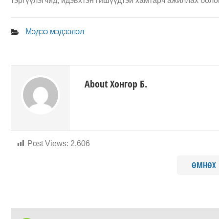
тэргүүлэгчид, идэвхтэн гишүүдтэй хамтарч ажиллах бол
Мэдээ мэдээлэл
About Хонгор Б.
Post Views:
2,606
ӨМНӨХ