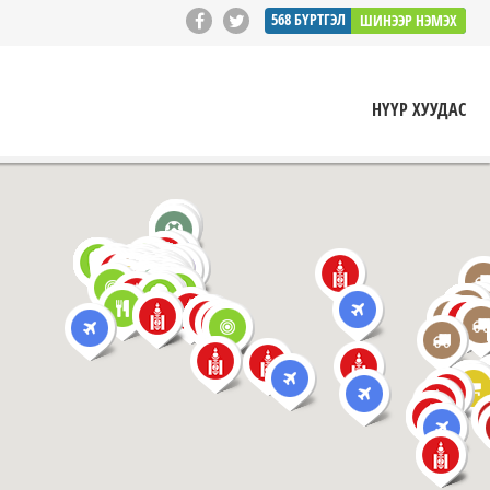
568
БҮРТГЭЛ
ШИНЭЭР НЭМЭХ
НҮҮР ХУУДАС