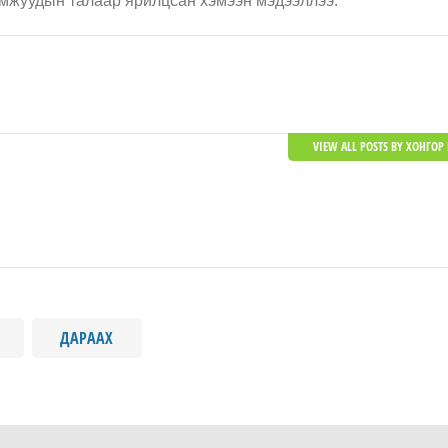
омжуудын талаар ярилцсан хэмээн мэдээллээ.
VIEW ALL POSTS BY ХОНГОР 
ДАРААХ