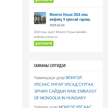
ДЭЛГЭРЭНГҮЙ
Монгол Улсын 2024 оны
инфляц 9 хувьтай гарлаа.
2025.02.04
2024 оны эцэст Монгол Улсын жилийн
инфляц улсын хэ
ДЭЛГЭРЭНГҮЙ
САЯХАНЫ СЭТГЭГДЭЛ
Чаминцэцэг
дээр
МОНГОЛ
УЛСААС УНГАР УЛСАД СУУГАА
ЭЛЧИН САЙДЫН ЯАМ, EMBASSY
OF MONGOLIA IN HUNGARY
Solongo
дээр
МОНГОЛ УЛСААС