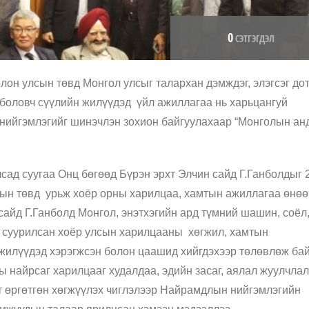
0
СЭТГЭГДЭЛ
лон улсын төвд Монгол улсыг талархан дэмждэг, элэгсэг до
 боловч сүүлийн жилүүдэд үйл ажиллагаа нь харьцангуй
 нийгэмлэгийг шинэчлэн зохион байгуулахаар “Монголын ан
лсад суугаа Онц бөгөөд Бүрэн эрхт Элчин сайд Г.Ганболдыг 
сын төвд урьж хоёр орны харилцаа, хамтын ажиллагаа өнөө
сайд Г.Ганболд Монгол, энэтхэгийн ард түмний шашин, соёл
д суурилсан хоёр улсын харилцааны хөгжил, хамтын
илүүдэд хэрэгжсэн болон цаашид хийгдэхээр төлөвлөж ба
 найрсаг харилцааг худалдаа, эдийн засаг, аялал жуулчлал
т өргөтгөн хөгжүүлэх чиглэлээр Найрамдлын нийгэмлэгийн