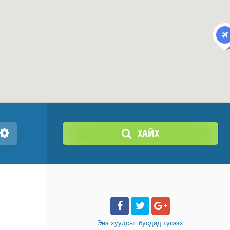
ХАЙХ
Энэ хуудсыг бусдад
түгээх