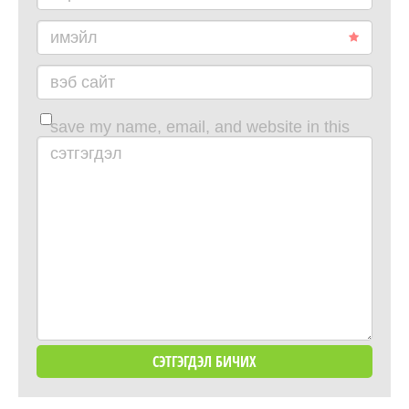
имэйл
вэб сайт
save my name, email, and website in this
browser for the next time i comment.
сэтгэгдэл