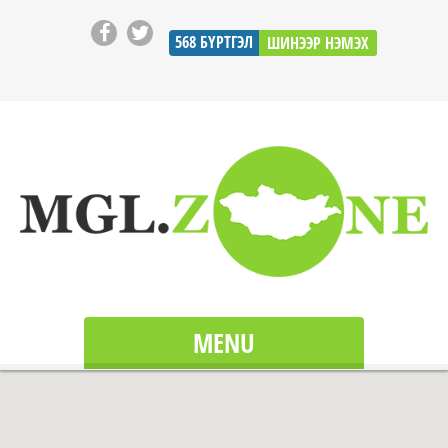
568
БҮРТГЭЛ
ШИНЭЭР НЭМЭХ
MENU