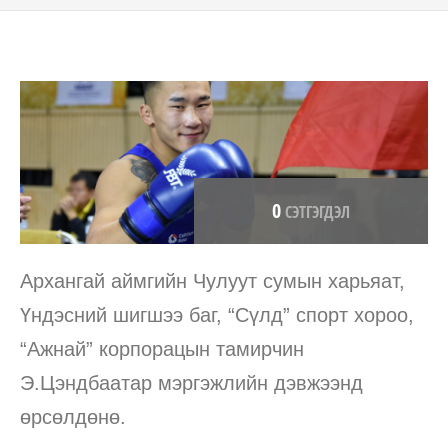
0
СЭТГЭГДЭЛ
Архангай аймгийн Чулуут сумын харьяат,
Үндэсний шигшээ баг, “Сүлд” спорт хороо,
“Ажнай” корпорацын тамирчин
Э.Цэндбаатар мэргэжлийн дэвжээнд
өрсөлдөнө.