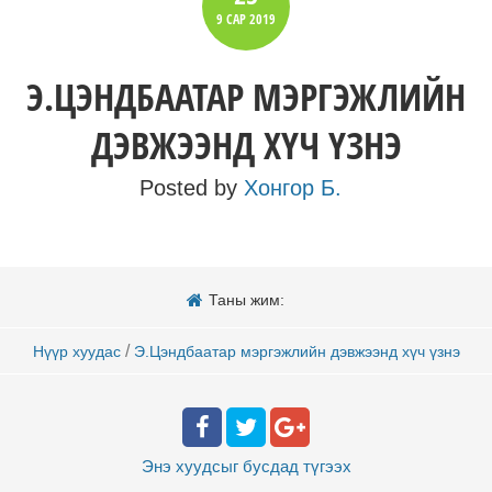
9 САР
2019
Э.ЦЭНДБААТАР МЭРГЭЖЛИЙН
ДЭВЖЭЭНД ХҮЧ ҮЗНЭ
Posted by
Хонгор Б.
Таны жим:
/
Нүүр хуудас
Э.Цэндбаатар мэргэжлийн дэвжээнд хүч үзнэ
Энэ хуудсыг бусдад
түгээх