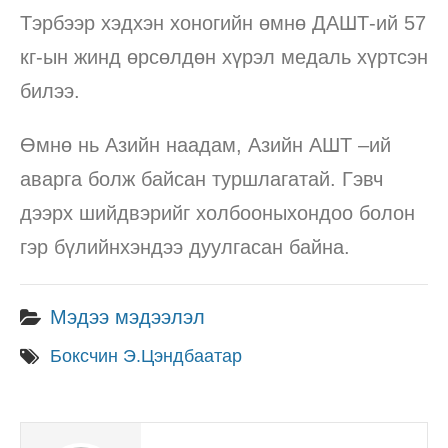
Тэрбээр хэдхэн хоногийн өмнө ДАШТ-ий 57
кг-ын жинд өрсөлдөн хүрэл медаль хүртсэн
билээ.
Өмнө нь Азийн наадам, Азийн АШТ –ий
аварга болж байсан туршлагатай. Гэвч
дээрх шийдвэрийг холбооныхондоо болон
гэр бүлийнхэндээ дуулгасан байна.
Мэдээ мэдээлэл
Боксчин Э.Цэндбаатар