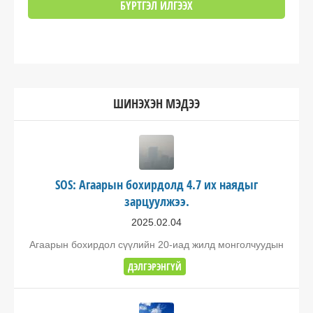
ШИНЭХЭН МЭДЭЭ
SOS: Агаарын бохирдолд 4.7 их наядыг
зарцуулжээ.
2025.02.04
Агаарын бохирдол сүүлийн 20-иад жилд монголчуудын
ДЭЛГЭРЭНГҮЙ