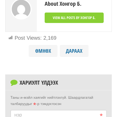
About Хонгор Б.
VIEW ALL POSTS BY ХОНГОР Б.
Post Views:
2,169
ӨМНӨХ
ДАРААХ
ХАРИУЛТ ҮЛДЭЭХ
Таны и-мэйл хаягийг нийтлэхгүй.
Шаардлагатай
талбаруудыг
-р тэмдэглэсэн
нэр