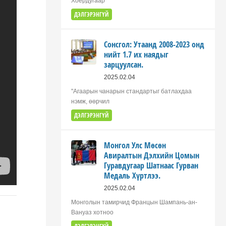
Хоёрдугаар
ДЭЛГЭРЭНГҮЙ
Сонсгол: Утаанд 2008-2023 онд
нийт 1.7 их наядыг
зарцуулсан.
2025.02.04
"Агаарын чанарын стандартыг батлахдаа
нэмж, өөрчил
ДЭЛГЭРЭНГҮЙ
Монгол Улс Мөсөн
Авиралтын Дэлхийн Цомын
Гуравдугаар Шатнаас Гурван
Медаль Хүртлээ.
2025.02.04
Монголын тамирчид Францын Шампань-ан-
Вануаз хотноо