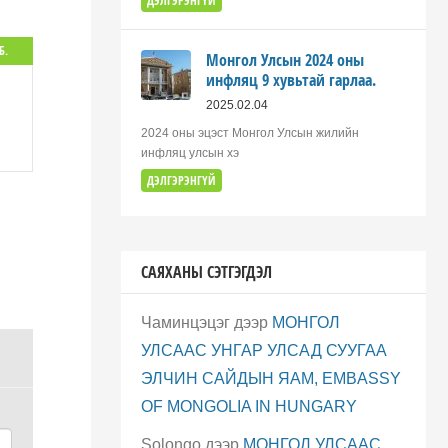
ДЭЛГЭРЭНГҮЙ
Б.
Монгол Улсын 2024 оны
инфляц 9 хувьтай гарлаа.
2025.02.04
2024 оны эцэст Монгол Улсын жилийн
инфляц улсын хэ
ДЭЛГЭРЭНГҮЙ
САЯХАНЫ СЭТГЭГДЭЛ
Чаминцэцэг
дээр
МОНГОЛ
УЛСААС УНГАР УЛСАД СУУГАА
ЭЛЧИН САЙДЫН ЯАМ, EMBASSY
OF MONGOLIA IN HUNGARY
Solongo
дээр
МОНГОЛ УЛСААС