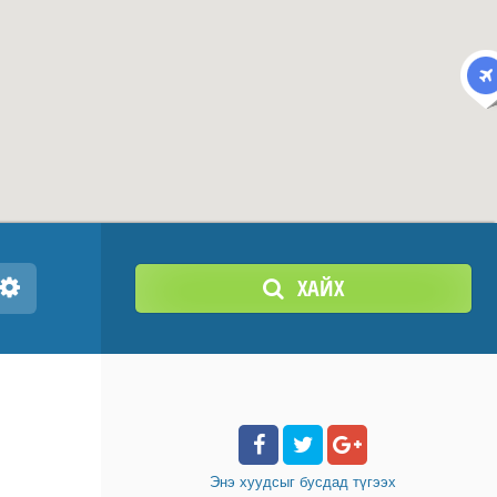
ХАЙХ
Энэ хуудсыг бусдад
түгээх