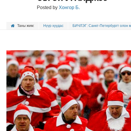
Posted by
Хонгор Б.
Таны жим:
Нүүр хуудас
БИЧЛЭГ: Санкт-Петербургт олон м