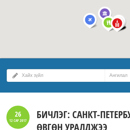
Ангилал
БИЧЛЭГ: САНКТ-ПЕТЕР
26
12 САР
2017
ӨВГӨН УРАЛДЖЭЭ