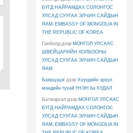
БҮГД НАЙРАМДАХ СОЛОНГОС
УЛСАД СУУГАА ЭЛЧИН САЙДЫН
ЯАМ, EMBASSY OF MONGOLIA IN
THE REPUBLIC OF KOREA
Ганболд
дээр
МОНГОЛ УЛСААС
ШВЕЙЦАРИЙН ХОЛБООНЫ
УЛСАД СУУГАА ЭЛЧИН САЙДЫН
ЯАМ
Баярцэцэг
дээр
Хүүхдийн эрүүл
мэндийн тухай ҮНЭН ба ХУДАЛ
Батжаргал
дээр
МОНГОЛ УЛСААС
БҮГД НАЙРАМДАХ СОЛОНГОС
УЛСАД СУУГАА ЭЛЧИН САЙДЫН
ЯАМ, EMBASSY OF MONGOLIA IN
THE REPUBLIC OF KOREA