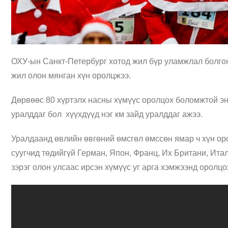
ОХУ-ын Санкт-Петербург хотод жил бүр уламжлал болгон
жил олон мянган хүн оролцжээ.
Дөрвөөс 80 хүртэлх насны хүмүүс оролцох боломжтой эн
уралддаг бол хүүхдүүд нэг км зайд уралддаг ажээ.
Уралдаанд өвлийн өвгөний өмсгөл өмссөн ямар ч хүн о
суугчид төдийгүй Герман, Япон, Франц, Их Британи, Итал
зэрэг олон улсаас ирсэн хүмүүс уг арга хэмжээнд оролцо