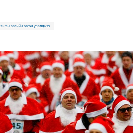
янган өвлийн өвгөн уралджээ