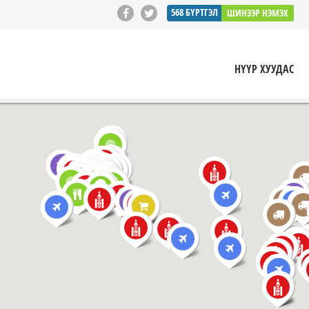
568
БҮРТГЭЛ
ШИНЭЭР НЭМЭХ
НҮҮР ХУУДАС