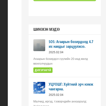
ШИНЭХЭН МЭДЭЭ
SOS: Агаарын бохирдолд 4.7
их наядыг зарцуулжээ.
2025.02.04
Агаарын бохирдол сүүлийн 20-иад жилд
монголчуудын
ДЭЛГЭРЭНГҮЙ
УЦУОШГ: Хүйтний эрч нэмж
чангарна.
2025.02.04
Малчид, иргэд, тээвэрчдийн анхааралд: