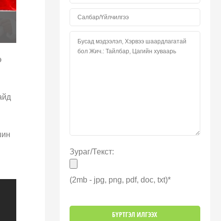
э
айд
шин
Зураг/Текст:
(2mb - jpg, png, pdf, doc, txt)*