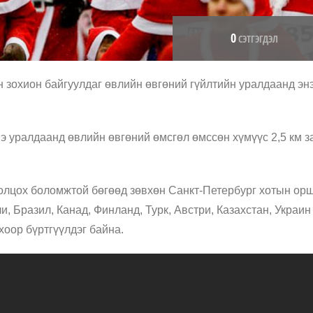
0
СЭТГЭГДЭЛ
 зохион байгуулдаг өвлийн өвгөний гүйлтийн уралдаанд эн
э уралдаанд өвлийн өвгөний өмсгөл өмссөн хүмүүс 2,5 км з
ролцох боломжтой бөгөөд зөвхөн Санкт-Петербург хотын ор
и, Бразил, Канад, Финланд, Турк, Австри, Казахстан, Украин
хоор бүртгүүлдэг байна.